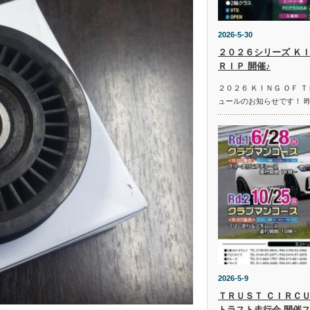
2026-5-30
２０２６シリーズ ＫＩ
ＲＩＰ 開催♪
２０２６ ＫＩＮＧ ＯＦ 
ュールのお知らせです！ 
2026-5-9
ＴＲＵＳＴ ＣＩＲＣＵ
トラスト走行会 開催