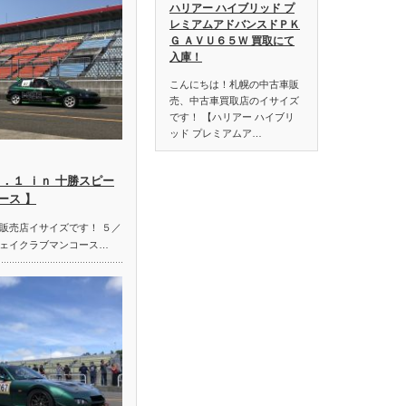
ハリアー ハイブリッド プ
レミアムアドバンスドＰＫ
Ｇ ＡＶＵ６５Ｗ 買取にて
入庫！
こんにちは！札幌の中古車販
売、中古車買取店のイサイズ
です！ 【ハリアー ハイブリ
ッド プレミアムア…
．１ ｉｎ 十勝スピー
ース 】
販売店イサイズです！ ５／
ェイクラブマンコース…