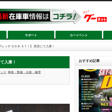
サポート
カーイベント
プレッサ ＧＤＢ ＳＴＩ】 異音にて入庫！
おすすめ記事
にて入庫！
ナンス
,
車検・整備・点検・修理