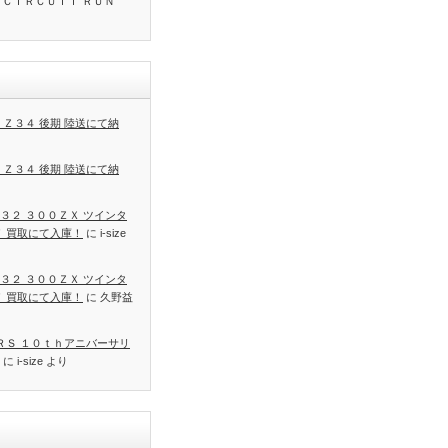
 ＣＩＲＣＵＩＴ ＲＵＮ
 Ｚ３４ 後期 陸送にて納
 Ｚ３４ 後期 陸送にて納
３２ ３００ＺＸ ツインタ
Ｔ 買取にて入庫！
に
i-size
３２ ３００ＺＸ ツインタ
Ｔ 買取にて入庫！
に
久野益
 ＲＳ １０ｔｈアニバーサリ
に
i-size
より