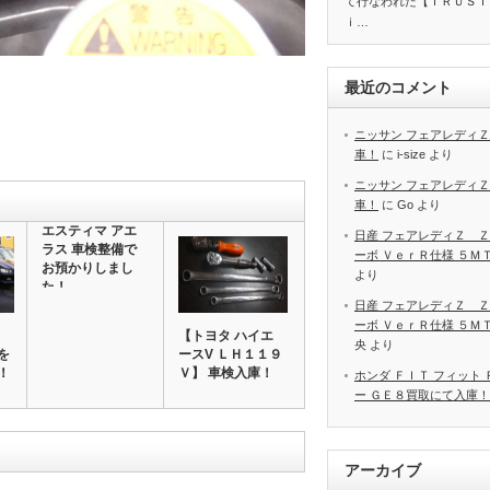
て行なわれた【ＴＲＵＳＴ
ｉ…
最近のコメント
ニッサン フェアレディＺ
車！
に
i-size
より
ニッサン フェアレディＺ
車！
に
Go
より
エスティマ アエ
日産 フェアレディＺ Ｚ
ラス 車検整備で
ーボ ＶｅｒＲ仕様 ５Ｍ
お預かりしまし
より
た！
日産 フェアレディＺ Ｚ
ーボ ＶｅｒＲ仕様 ５Ｍ
【トヨタ ハイエ
央
より
を
ースV ＬＨ１１９
！
Ｖ】 車検入庫！
ホンダ ＦＩＴ フィット
ー ＧＥ８買取にて入庫！
アーカイブ