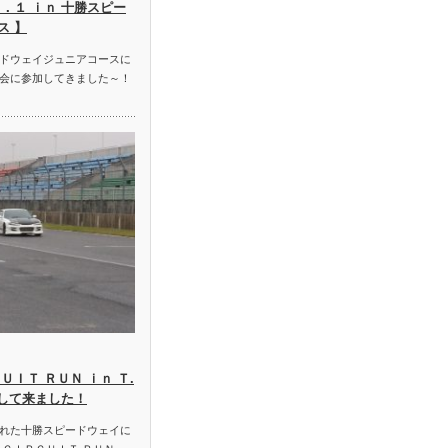
．１ ｉｎ 十勝スピー
ス 】
ドウェイジュニアコースに
会に参加してきました～！
ＵＩＴ ＲＵＮ ｉｎ Ｔ.
加して来ました！
れた十勝スピードウェイに