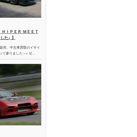
 ＨＩＰＥＲ ＭＥＥＴ
した♪ 】
販売、中古車買取のイサイ
って参りました～♪ ゼ…