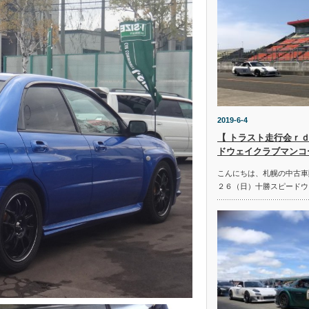
2019-6-4
【 トラスト走行会ｒｄ
ドウェイクラブマンコ
こんにちは、札幌の中古車
２６（日）十勝スピードウ