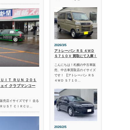
2026/3/5
アトレーバン ＲＳ ４ＷＤ
Ｓ７１０Ｖ 買取にて入庫！
こんにちは！札幌の中古車販
売、中古車買取店のイサイズ
です！ 【アトレーバン ＲＳ
ＵＩＴ ＲＵＮ ２０１
４ＷＤ Ｓ７１０…
ウェイ クラブマンコー
販売店イサイズです！ 去る
ＲＵＳＴ ＣＩＲＣＵ…
2026/2/5