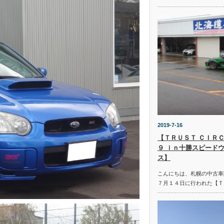
2019-7-16
【ＴＲＵＳＴ ＣＩＲＣ
９ ｉｎ十勝スピード
ス】
こんにちは、札幌の中古車
７月１４日に行われた【Ｔ