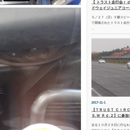
【 トラスト走行会ｒｄ
ドウェイジュニアコー
５／２７（日）十勝スピー
て開催されたトラスト走行
…
2017-11-1
【ＴＲＵＳＴ ＣＩＲＣ
Ｓ.Ｗ Ｒｄ.２】に参
去る１０月２９日に行なわ