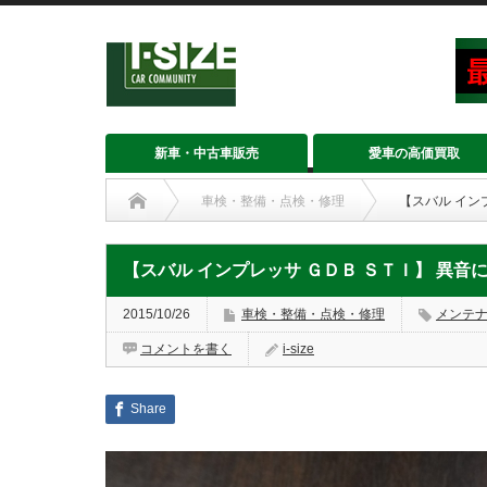
新車・中古車販売
愛車の高価買取
車検・整備・点検・修理
【スバル イン
【スバル インプレッサ ＧＤＢ ＳＴＩ】 異音
2015/10/26
車検・整備・点検・修理
メンテ
コメントを書く
i-size
Share