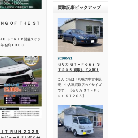
買取記事ピックアップ
ＮＧ ＯＦ ＴＨＥ ＳＴ
ＴＨＥ ＳＴＲＩＰ開催スケジ
昨年も約１０００…
2026/5/21
セリカ ＧＴ－Ｆｏｕｒ Ｓ
Ｔ２０５ 買取にて入庫！
こんにちは！札幌の中古車販
売、中古車買取店のイサイズ
です！ 【セリカ ＧＴ－Ｆｏ
ｕｒ ＳＴ２０５】…
ＩＴ ＲＵＮ ２０２６
スケジュールのお知らせ