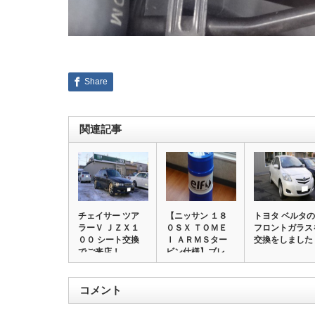
Share
関連記事
チェイサー ツア
【ニッサン １８
トヨタ ベルタの
ラーＶ ＪＺＸ１
０ＳＸ ＴＯＭＥ
フロントガラス
００ シート交換
Ｉ ＡＲＭＳター
交換をしました
でご来店！
ビン仕様】ブレ
ー…
コメント