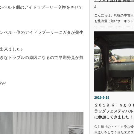
♪
ンベルト側のアイドラプーリー交換をさせて
こんにちは、札幌の中古車
も北海道に短いサーキット
ンベルト側のアイドラプーリーにガタが発生
出来ました♪
きなトラブルの原因になるので早期発見が費
ね♪
2019-9-18
２０１９ Ｋｉｎｇ Ｏ
ラッグフェスティバル 
に参加してきました！
久し振りの・・・クラス優
車造りをしてくれたエヌズ