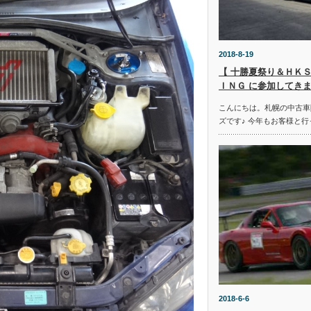
2018-8-19
【 十勝夏祭り＆ＨＫＳ
ＩＮＧ に参加してきま
こんにちは。札幌の中古車
ズです♪ 今年もお客様と行
2018-6-6