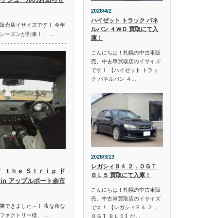
2026/4/2
ハイゼット トラック パネ
販売店イサイズです！ 今年
ルバン ４ＷＤ 買取にて入
シーズンが到来！！ …
庫！
こんにちは！札幌の中古車販
売、中古車買取店のイサイズ
です！ 【ハイゼット トラッ
ク パネルバン ４…
2026/3/13
レガシィＢ４ ２．０ＧＴ
ｆ ｔｈｅ Ｓｔｒｉｐ ド
ＢＬ５ 買取にて入庫！
in アップルポート余市
こんにちは！札幌の中古車販
売、中古車買取店のイサイズ
勝できました～！ 夜な夜な
です！ 【レガシィＢ４ ２．
ファクトリー様、 …
０ＧＴ ＢＬ５】が…