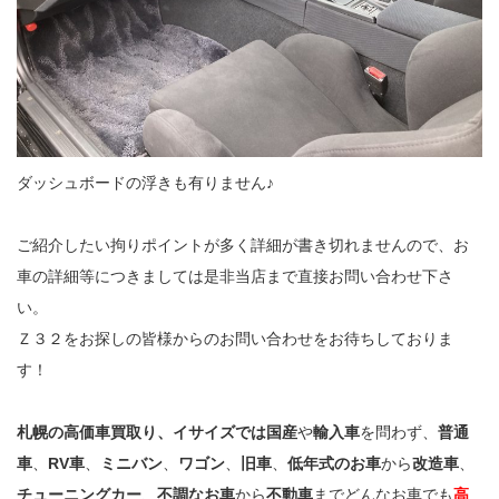
ダッシュボードの浮きも有りません♪
ご紹介したい拘りポイントが多く詳細が書き切れませんので、お
車の詳細等につきましては是非当店まで直接お問い合わせ下さ
い。
Ｚ３２をお探しの皆様からのお問い合わせをお待ちしておりま
す！
札幌の高価車買取り、イサイズでは国産
や
輸入車
を問わず、
普通
車
、
RV車
、
ミニバン
、
ワゴン
、
旧車
、
低年式のお車
から
改造車
、
チューニングカー
、
不調なお車
から
不動車
までどんなお車でも
高