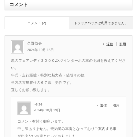
コメント
コメント (2)
トラックバックは利用できません。
久野益央
返信
引用
2024年 10月 15日
黒のフェアレディ３０００ZXツインターボの車の明細を教えてくださ
い。
年式・走行距離・特別な魅力点・値段その他
当方名古屋在住の６７歳 男性です。
宜しくお願い致します。
i-size
返信
引用
2024年 10月 19日
コメント有難う御座います。
申し訳ありません。売約済み車両となっておりご案内する事
が出来ないお車となっておりました。