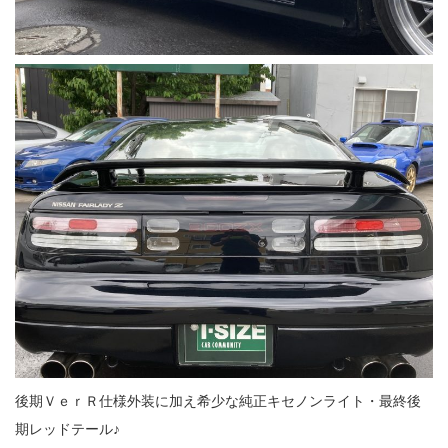
後期ＶｅｒＲ仕様外装に加え希少な純正キセノンライト・最終後
期レッドテール♪