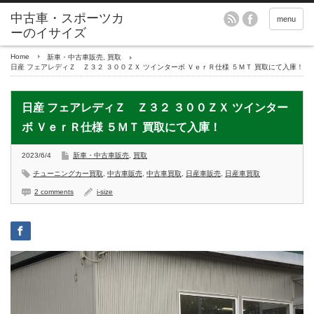
menu
Home
新車・中古車販売
,
買取
日産 フェアレディＺ Ｚ３２ ３００ＺＸ ツインターボ ＶｅｒＲ仕様 ５ＭＴ 買取にて入庫！
日産 フェアレディＺ Ｚ３２ ３００ＺＸ ツインター
ボ ＶｅｒＲ仕様 ５ＭＴ 買取にて入庫！
2023/6/4
新車・中古車販売
,
買取
チューニングカー買取
,
中古車販売
,
中古車買取
,
日産車販売
,
日産車買取
2 comments
i-size