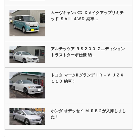
ムーヴキャンバス Ｘメイクアップリミテ
ッド ＳＡⅢ ４ＷＤ 納車…
アルテッツア ＲＳ２００ Ｚエディション
トラストターボ仕様 納…
トヨタ マークⅡ グランデＩＲ－Ｖ ＪＺＸ
１１０ 納車！
ホンダ オデッセイ Ｍ ＲＢ２が入庫しまし
た！