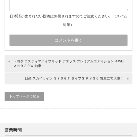
日本語が含まれない投稿は無視されますのでご注意ください。（スパム
対策）
トヨタ エスティマハイブリッド アエラス プレミアムエディション ４WD
ＡＨＲ２０Ｗ 納車！
日産 スカイライン ３７０ＧＴ タイプＳ ＫＶ３６ 買取にて入庫！
トップページに戻る
営業時間