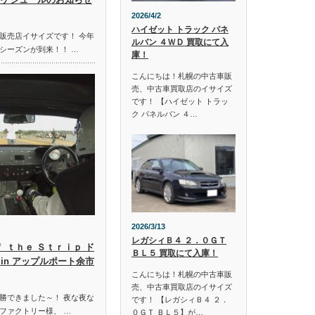
2026/4/2
ハイゼット トラック パネ
販売店イサイズです！ 今年
ルバン ４ＷＤ 買取にて入
シーズンが到来！！ …
庫！
こんにちは！札幌の中古車販
売、中古車買取店のイサイズ
です！ 【ハイゼット トラッ
ク パネルバン ４…
2026/3/13
レガシィＢ４ ２．０ＧＴ
ｆ ｔｈｅ Ｓｔｒｉｐ ド
ＢＬ５ 買取にて入庫！
in アップルポート余市
こんにちは！札幌の中古車販
売、中古車買取店のイサイズ
勝できました～！ 夜な夜な
です！ 【レガシィＢ４ ２．
ファクトリー様、 …
０ＧＴ ＢＬ５】が…