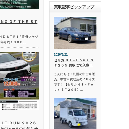
買取記事ピックアップ
ＮＧ ＯＦ ＴＨＥ ＳＴ
ＴＨＥ ＳＴＲＩＰ開催スケジ
昨年も約１０００…
2026/5/21
セリカ ＧＴ－Ｆｏｕｒ Ｓ
Ｔ２０５ 買取にて入庫！
こんにちは！札幌の中古車販
売、中古車買取店のイサイズ
です！ 【セリカ ＧＴ－Ｆｏ
ｕｒ ＳＴ２０５】…
ＩＴ ＲＵＮ ２０２６
スケジュールのお知らせ