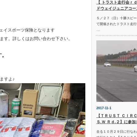
【 トラスト走行会ｒｄ
ドウェイジュニアコー
５／２７（日）十勝スピー
て開催されたトラスト走行
ェイスポーツ保険となります
…
ます。詳しくはお問い合わせ下さい。
す。
ますよ♪
2017-11-1
【ＴＲＵＳＴ ＣＩＲＣ
Ｓ.Ｗ Ｒｄ.２】に参
去る１０月２９日に行なわ