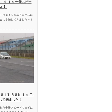
．１ ｉｎ 十勝スピー
ス 】
ドウェイジュニアコースに
会に参加してきました～！
ＵＩＴ ＲＵＮ ｉｎ Ｔ.
加して来ました！
れた十勝スピードウェイに