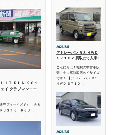
2026/3/5
アトレーバン ＲＳ ４ＷＤ
Ｓ７１０Ｖ 買取にて入庫！
こんにちは！札幌の中古車販
売、中古車買取店のイサイズ
です！ 【アトレーバン ＲＳ
ＵＩＴ ＲＵＮ ２０１
４ＷＤ Ｓ７１０…
ウェイ クラブマンコー
販売店イサイズです！ 去る
ＲＵＳＴ ＣＩＲＣＵ…
2026/2/5