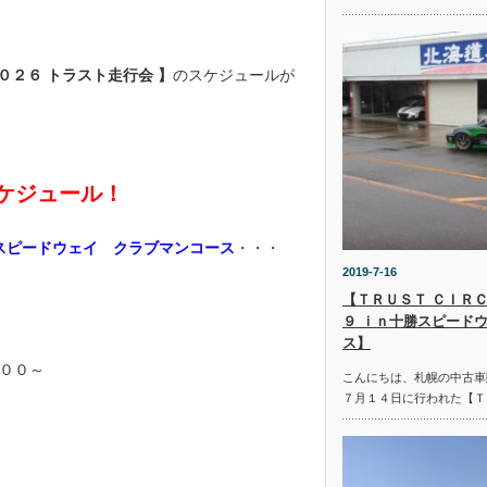
０２６ トラスト走行会 】
のスケジュールが
ケジュール！
ピードウェイ クラブマンコース
・・・
2019-7-16
【ＴＲＵＳＴ ＣＩＲＣ
９ ｉｎ十勝スピード
ス】
００～
こんにちは、札幌の中古車
７月１４日に行われた【Ｔ