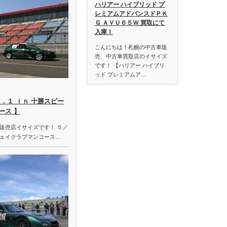
ハリアー ハイブリッド プ
レミアムアドバンスドＰＫ
Ｇ ＡＶＵ６５Ｗ 買取にて
入庫！
こんにちは！札幌の中古車販
売、中古車買取店のイサイズ
です！ 【ハリアー ハイブリ
ッド プレミアムア…
．１ ｉｎ 十勝スピー
ース 】
販売店イサイズです！ ５／
ェイクラブマンコース…