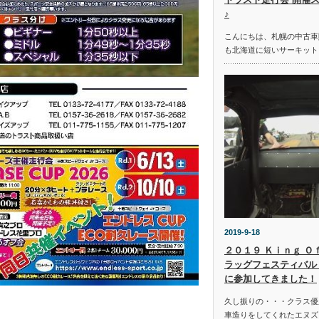
♪
こんにちは、札幌の中古車
も北海道に短いサーキット
2019-9-18
２０１９ Ｋｉｎｇ Ｏ
ラッグフェスティバル 
に参加してきました！
久し振りの・・・クラス優
車造りをしてくれたエヌズ