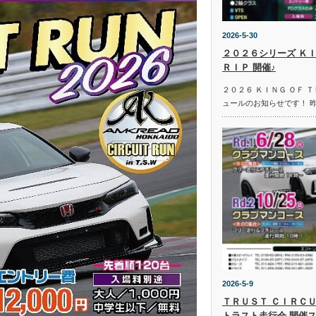
2026-5-30
２０２６シリーズ ＫＩ
ＲＩＰ 開催♪
２０２６ ＫＩＮＧ ＯＦ 
ュールのお知らせです！ 
2026-5-9
ＴＲＵＳＴ ＣＩＲＣＵ
トラスト走行会 開催