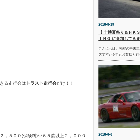
2018-8-19
【 十勝夏祭り＆ＨＫＳ
ＩＮＧ に参加してきま
こんにちは。札幌の中古車
ズです♪ 今年もお客様と行
）
きる走行会は
トラスト走行会
だけ！！
2018-6-6
￥２，５００(保険料)※６５歳以上２，０００