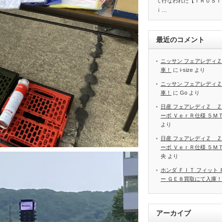
て行なわれた【ＴＲＵＳＴ
ｉ…
最近のコメント
ニッサン フェアレディＺ
車！
に
i-size
より
ニッサン フェアレディＺ
車！
に
Go
より
日産 フェアレディＺ Ｚ
ーボ ＶｅｒＲ仕様 ５Ｍ
より
日産 フェアレディＺ Ｚ
ーボ ＶｅｒＲ仕様 ５Ｍ
央
より
ホンダ ＦＩＴ フィット
ー ＧＥ８買取にて入庫！
アーカイブ