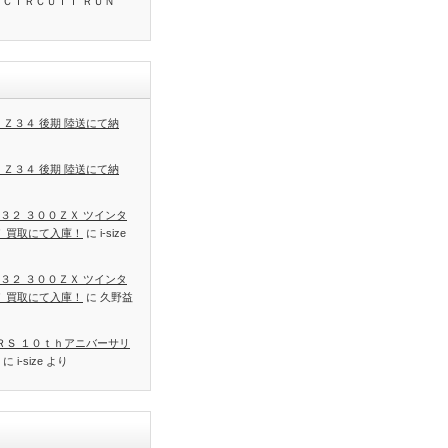
 ＣＩＲＣＵＩＴ ＲＵＮ
 Ｚ３４ 後期 陸送にて納
 Ｚ３４ 後期 陸送にて納
３２ ３００ＺＸ ツインタ
Ｔ 買取にて入庫！
に
i-size
３２ ３００ＺＸ ツインタ
Ｔ 買取にて入庫！
に
久野益
 ＲＳ １０ｔｈアニバーサリ
に
i-size
より