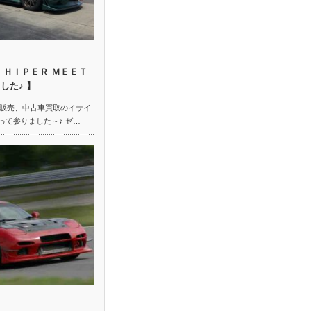
 ＨＩＰＥＲ ＭＥＥＴ
した♪ 】
販売、中古車買取のイサイ
って参りました～♪ ゼ…