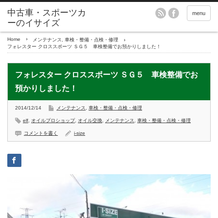
menu
Home
メンテナンス
,
車検・整備・点検・修理
フォレスター クロススポーツ ＳＧ５ 車検整備でお預かりしました！
フォレスター クロススポーツ ＳＧ５ 車検整備でお
預かりしました！
2014/12/14
メンテナンス
,
車検・整備・点検・修理
elf
,
オイルプロショップ
,
オイル交換
,
メンテナンス
,
車検・整備・点検・修理
コメントを書く
i-size