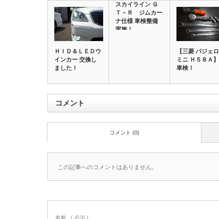
スカイライン Ｇ
Ｔ－Ｒ ジムカー
ナ仕様 車検整備
実施！
ＨＩＤ＆ＬＥＤウ
【三菱 パジェロ
インカー 交換し
ミニ Ｈ５８Ａ】
ました！
車検！
コメント
コメント (0)
この記事へのコメントはありません。
名前
( 必須 )