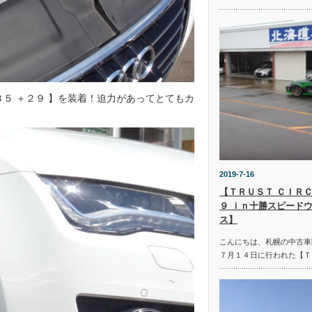
＋３５ ＋２９ 】を装着！迫力があってとてもカ
2019-7-16
【ＴＲＵＳＴ ＣＩＲＣ
９ ｉｎ十勝スピード
ス】
こんにちは、札幌の中古車
７月１４日に行われた【Ｔ