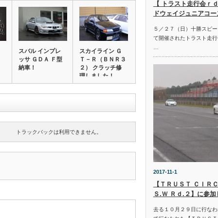
【 トラスト走行会ｒｄ
ドウェイジュニアコー
５／２７（日）十勝スピー
て開催されたトラスト走行
…
スバル インプレ
スカイライン Ｇ
ッサ ＧＤＡ Ｆ型
Ｔ－Ｒ（ＢＮＲ３
納車！
２） クラッチ修
理しました！
トラックバックは利用できません。
2017-11-1
【ＴＲＵＳＴ ＣＩＲＣ
Ｓ.Ｗ Ｒｄ.２】に参
去る１０月２９日に行なわ