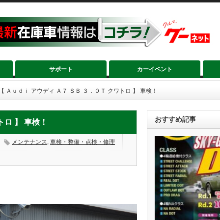
サポート
カーイベント
【 Ａｕｄｉ アウディ Ａ７ ＳＢ ３．０Ｔ クワトロ 】 車検！
おすすめ記事
トロ 】 車検！
メンテナンス
,
車検・整備・点検・修理