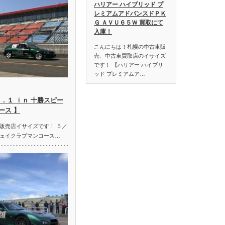
ハリアー ハイブリッド プ
レミアムアドバンスドＰＫ
Ｇ ＡＶＵ６５Ｗ 買取にて
入庫！
こんにちは！札幌の中古車販
売、中古車買取店のイサイズ
です！ 【ハリアー ハイブリ
ッド プレミアムア…
．１ ｉｎ 十勝スピー
ース 】
販売店イサイズです！ ５／
ェイクラブマンコース…