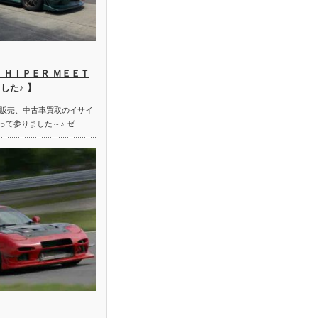
 ＨＩＰＥＲ ＭＥＥＴ
した♪ 】
販売、中古車買取のイサイ
って参りました～♪ ゼ…