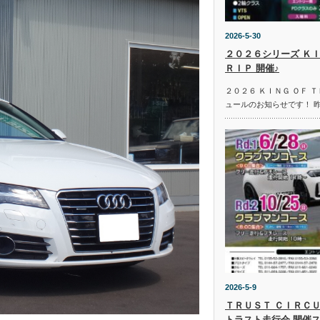
2026-5-30
２０２６シリーズ ＫＩ
ＲＩＰ 開催♪
２０２６ ＫＩＮＧ ＯＦ 
ュールのお知らせです！ 
2026-5-9
ＴＲＵＳＴ ＣＩＲＣＵ
トラスト走行会 開催