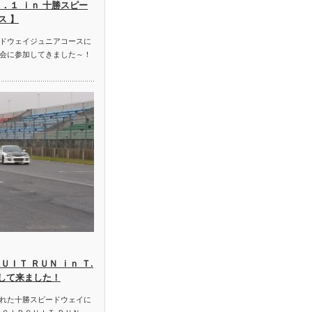
．１ ｉｎ 十勝スピー
ス 】
ドウェイジュニアコースに
会に参加してきました～！
ＵＩＴ ＲＵＮ ｉｎ Ｔ.
加して来ました！
れた十勝スピードウェイに