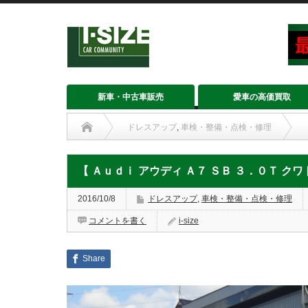
新車・中古車販売
愛車の高価買取
ドレスアップ
,
車検・整備・点検・修理
【 Ａｕｄｉ アウディ Ａ７ ＳＢ ３．０Ｔ クワ
2016/10/8
ドレスアップ
,
車検・整備・点検・修理
コメントを書く
i-size
Share