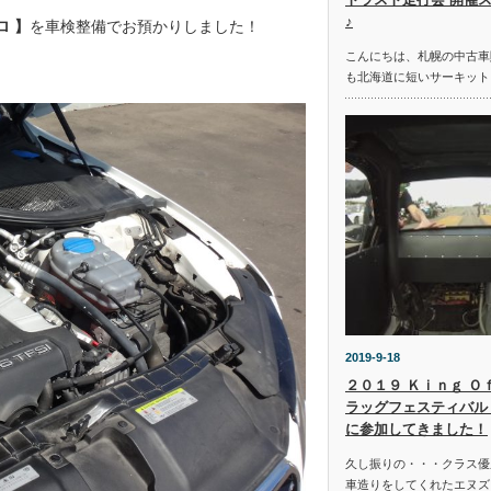
♪
ロ 】
を車検整備でお預かりしました！
こんにちは、札幌の中古車
も北海道に短いサーキット
2019-9-18
２０１９ Ｋｉｎｇ Ｏ
ラッグフェスティバル 
に参加してきました！
久し振りの・・・クラス優
車造りをしてくれたエヌズ