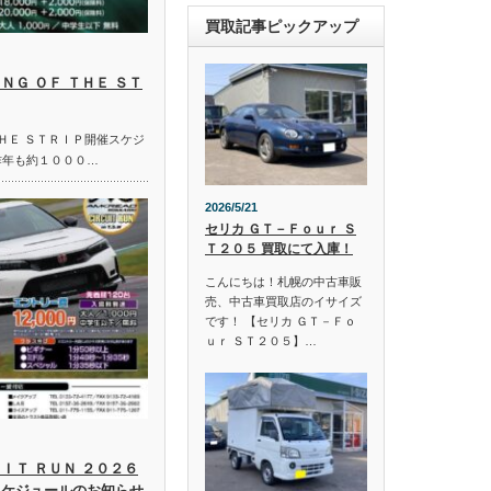
買取記事ピックアップ
ＮＧ ＯＦ ＴＨＥ ＳＴ
ＴＨＥ ＳＴＲＩＰ開催スケジ
昨年も約１０００…
2026/5/21
セリカ ＧＴ－Ｆｏｕｒ Ｓ
Ｔ２０５ 買取にて入庫！
こんにちは！札幌の中古車販
売、中古車買取店のイサイズ
です！ 【セリカ ＧＴ－Ｆｏ
ｕｒ ＳＴ２０５】…
ＩＴ ＲＵＮ ２０２６
スケジュールのお知らせ