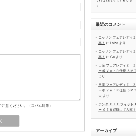
て行なわれた【ＴＲＵＳＴ
ｉ…
最近のコメント
ニッサン フェアレディＺ
車！
に
i-size
より
ニッサン フェアレディＺ
車！
に
Go
より
日産 フェアレディＺ Ｚ
ーボ ＶｅｒＲ仕様 ５Ｍ
より
日産 フェアレディＺ Ｚ
ーボ ＶｅｒＲ仕様 ５Ｍ
央
より
ホンダ ＦＩＴ フィット
ご注意ください。（スパム対策）
ー ＧＥ８買取にて入庫！
アーカイブ