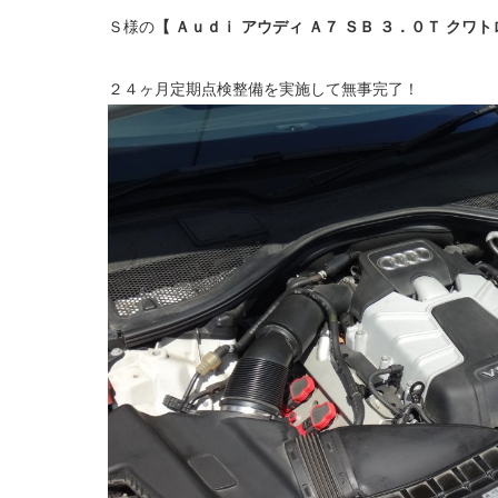
Ｓ様の
【 Ａｕｄｉ アウディ Ａ７ ＳＢ ３．０Ｔ クワト
２４ヶ月定期点検整備を実施して無事完了！