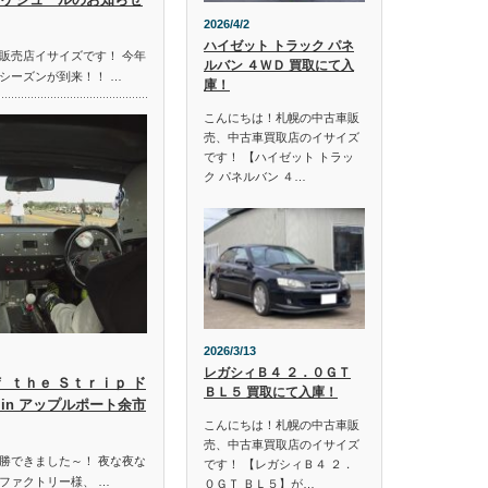
2026/4/2
ハイゼット トラック パネ
販売店イサイズです！ 今年
ルバン ４ＷＤ 買取にて入
シーズンが到来！！ …
庫！
こんにちは！札幌の中古車販
売、中古車買取店のイサイズ
です！ 【ハイゼット トラッ
ク パネルバン ４…
2026/3/13
レガシィＢ４ ２．０ＧＴ
ｆ ｔｈｅ Ｓｔｒｉｐ ド
ＢＬ５ 買取にて入庫！
in アップルポート余市
こんにちは！札幌の中古車販
売、中古車買取店のイサイズ
勝できました～！ 夜な夜な
です！ 【レガシィＢ４ ２．
ファクトリー様、 …
０ＧＴ ＢＬ５】が…