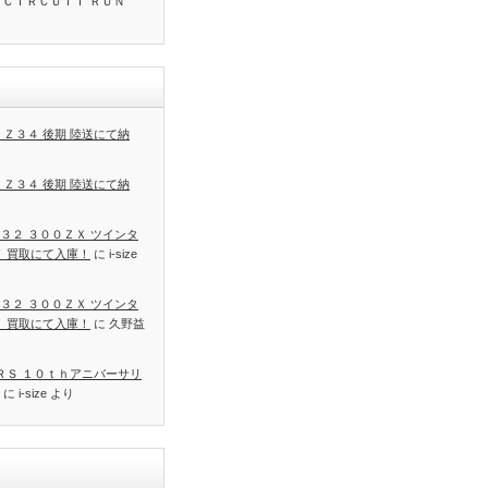
 ＣＩＲＣＵＩＴ ＲＵＮ
 Ｚ３４ 後期 陸送にて納
 Ｚ３４ 後期 陸送にて納
３２ ３００ＺＸ ツインタ
Ｔ 買取にて入庫！
に
i-size
３２ ３００ＺＸ ツインタ
Ｔ 買取にて入庫！
に
久野益
 ＲＳ １０ｔｈアニバーサリ
に
i-size
より