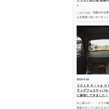
♪
こんにちは、札幌の中古車
も北海道に短いサーキット
2019-9-18
２０１９ Ｋｉｎｇ Ｏ
ラッグフェスティバル 
に参加してきました！
久し振りの・・・クラス優
車造りをしてくれたエヌズ