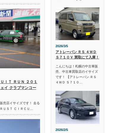
2026/3/5
アトレーバン ＲＳ ４ＷＤ
Ｓ７１０Ｖ 買取にて入庫！
こんにちは！札幌の中古車販
売、中古車買取店のイサイズ
です！ 【アトレーバン ＲＳ
ＵＩＴ ＲＵＮ ２０１
４ＷＤ Ｓ７１０…
ウェイ クラブマンコー
販売店イサイズです！ 去る
ＲＵＳＴ ＣＩＲＣＵ…
2026/2/5