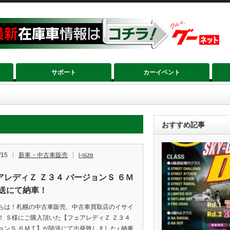
サポート
カーイベント
おすすめ記事
/15
新車・中古車販売
i-size
アレディＺ Ｚ３４ バージョンＳ ６Ｍ
陸送にて納車！
ちは！札幌の中古車販売、中古車買取店のイサイ
！ Ｓ様にご購入頂いた【フェアレディＺ Ｚ３４
ョンＳ ６ＭＴ】が陸送にて出発致しました♪ 納車