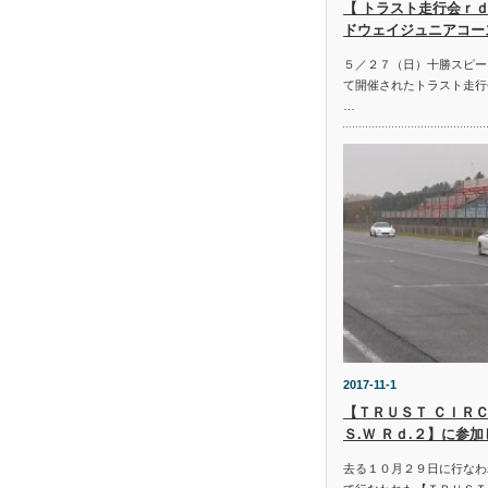
【 トラスト走行会ｒｄ
ドウェイジュニアコー
５／２７（日）十勝スピー
て開催されたトラスト走行
…
2017-11-1
【ＴＲＵＳＴ ＣＩＲＣ
Ｓ.Ｗ Ｒｄ.２】に参
去る１０月２９日に行なわ