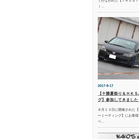
て行なわれた【ＴＲＵＳＴ
ｉ…
2017-8-17
【十勝夏祭り＆ＨＫＳ
グ】参加してきました
８月１３日に開催された【
ーミーティング】にお客様
ベ…