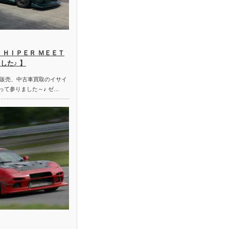
 ＨＩＰＥＲ ＭＥＥＴ
した♪ 】
販売、中古車買取のイサイ
って参りました～♪ ゼ…