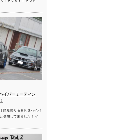
 ＣＩＲＣＵＩＴ ＲＵＮ
ハイパーミーティン
！
十勝夏祭り＆ＨＫＳハイパ
と参加して来ました！ イ