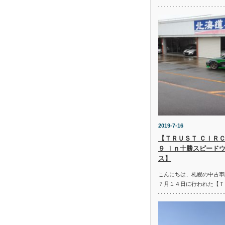
2019-7-16
【ＴＲＵＳＴ ＣＩＲＣ
９ ｉｎ十勝スピード
ス】
こんにちは、札幌の中古車
７月１４日に行われた【Ｔ