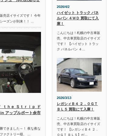
2026/4/2
ハイゼット トラック パネ
販売店イサイズです！ 今年
ルバン ４ＷＤ 買取にて入
シーズンが到来！！ …
庫！
こんにちは！札幌の中古車販
売、中古車買取店のイサイズ
です！ 【ハイゼット トラッ
ク パネルバン ４…
2026/3/13
レガシィＢ４ ２．０ＧＴ
ｆ ｔｈｅ Ｓｔｒｉｐ ド
ＢＬ５ 買取にて入庫！
in アップルポート余市
こんにちは！札幌の中古車販
売、中古車買取店のイサイズ
勝できました～！ 夜な夜な
です！ 【レガシィＢ４ ２．
ファクトリー様、 …
０ＧＴ ＢＬ５】が…