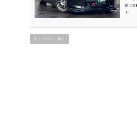
前に車
で…
トップページに戻る