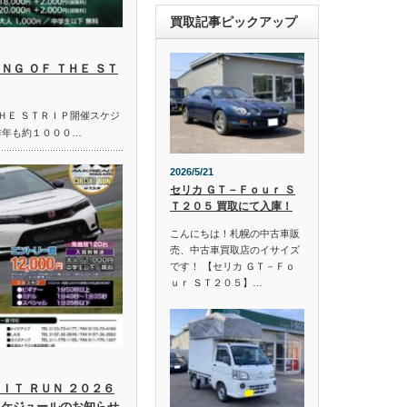
買取記事ピックアップ
ＮＧ ＯＦ ＴＨＥ ＳＴ
ＴＨＥ ＳＴＲＩＰ開催スケジ
昨年も約１０００…
2026/5/21
セリカ ＧＴ－Ｆｏｕｒ Ｓ
Ｔ２０５ 買取にて入庫！
こんにちは！札幌の中古車販
売、中古車買取店のイサイズ
です！ 【セリカ ＧＴ－Ｆｏ
ｕｒ ＳＴ２０５】…
ＩＴ ＲＵＮ ２０２６
スケジュールのお知らせ