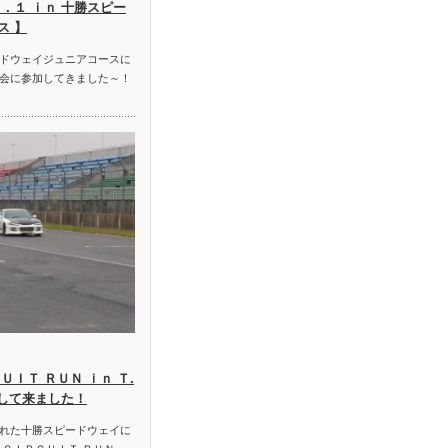
．１ ｉｎ 十勝スピー
ス 】
ドウェイジュニアコースに
会に参加してきました～！
ＵＩＴ ＲＵＮ ｉｎ Ｔ.
加して来ました！
れた十勝スピードウェイに