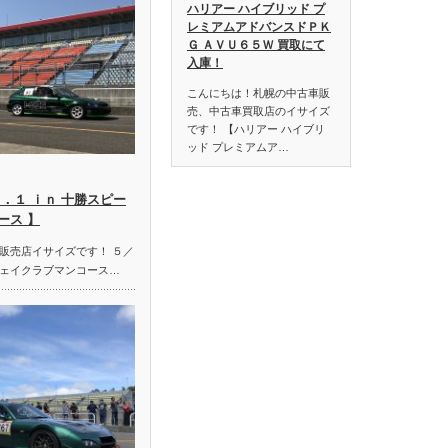
ハリアー ハイブリッド プ
レミアムアドバンスドＰＫ
Ｇ ＡＶＵ６５Ｗ 買取にて
入庫！
こんにちは！札幌の中古車販
売、中古車買取店のイサイズ
です！ 【ハリアー ハイブリ
ッド プレミアムア…
．１ ｉｎ 十勝スピー
ース 】
販売店イサイズです！ ５／
ェイクラブマンコース…