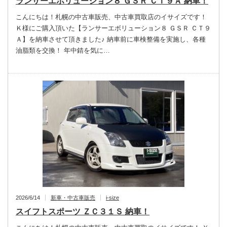
ランサーエボリューション８ ＧＳＲ ＣＴ９Ａ 納車！
こんにちは！札幌の中古車販売、中古車買取店のイサイズです！
Ｋ様にご購入頂いた【ランサーエボリューション８ ＧＳＲ ＣＴ９
Ａ】を納車させて頂きました♪ 納車前に車検整備を実施し、各種
油脂類を交換！ 年中錆を気に…
2026/6/14
新車・中古車販売
i-size
スイフトスポーツ ＺＣ３１Ｓ 納車！