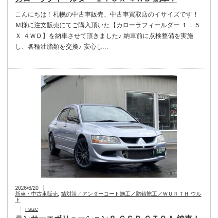
こんにちは！札幌の中古車販売、中古車買取店のイサイズです！
Ｍ様に注文販売にてご購入頂いた【カローラフィールダー １．５
Ｘ ４ＷＤ】を納車させて頂きました♪ 納車前に点検整備を実施
し、各種油脂類を交換♪ 安心し…
2026/6/20
新車・中古車販売
,
錆対策／アンダーコート施工／防錆施工／ＷＵＲＴＨ ウル
ト
i-size