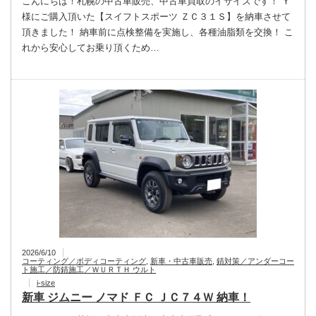
こんにちは！札幌の中古車販売、中古車買取のイサイズです！ Ｙ
様にご購入頂いた【スイフトスポーツ ＺＣ３１Ｓ】を納車させて
頂きました！ 納車前に点検整備を実施し、各種油脂類を交換！ こ
れから安心してお乗り頂くため…
2026/6/10
コーティング／ボディコーティング
,
新車・中古車販売
,
錆対策／アンダーコー
ト施工／防錆施工／ＷＵＲＴＨ ウルト
i-size
新車 ジムニー ノマド ＦＣ ＪＣ７４Ｗ 納車！