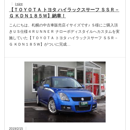
i-size
【ＴＯＹＯＴＡ トヨタ ハイラックスサーフ ＳＳＲ－
Ｇ ＫＤＮ１８５Ｗ】納車！
こんにちは、札幌の中古車販売店イサイズです♪ Ｓ様にご購入頂
きＵＳ仕様４ＲＵＮＮＥＲ ナローボディスタイルへカスタムを実
施していた【ＴＯＹＯＴＡ トヨタ ハイラックスサーフ ＳＳＲ－
Ｇ ＫＤＮ１８５Ｗ】がついに完成…
2019/2/15