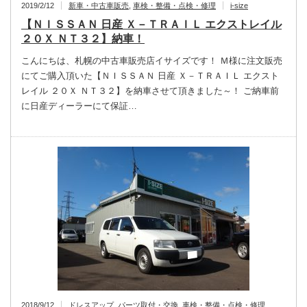
2019/2/12
新車・中古車販売
,
車検・整備・点検・修理
i-size
【ＮＩＳＳＡＮ 日産 Ｘ－ＴＲＡＩＬ エクストレイル
２０Ｘ ＮＴ３２】納車！
こんにちは、札幌の中古車販売店イサイズです！ Ｍ様に注文販売
にてご購入頂いた【ＮＩＳＳＡＮ 日産 Ｘ－ＴＲＡＩＬ エクスト
レイル ２０Ｘ ＮＴ３２】を納車させて頂きました～！ ご納車前
に日産ディーラーにて保証…
2018/9/12
ドレスアップ
,
パーツ取付・交換
,
車検・整備・点検・修理