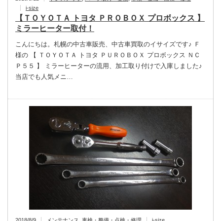
i-size
【ＴＯＹＯＴＡ トヨタ ＰＲＯＢＯＸ プロボックス 】
ミラーヒーター取付！
こんにちは。札幌の中古車販売、中古車買取のイサイズです♪ Ｆ
様の 【 ＴＯＹＯＴＡ トヨタ ＰＵＲＯＢＯＸ プロボックス ＮＣ
Ｐ５５ 】 ミラーヒーターの流用、加工取り付けで入庫しました♪
当店でも人気メニ…
2018/8/9
メンテナンス
,
車検・整備・点検・修理
i-size