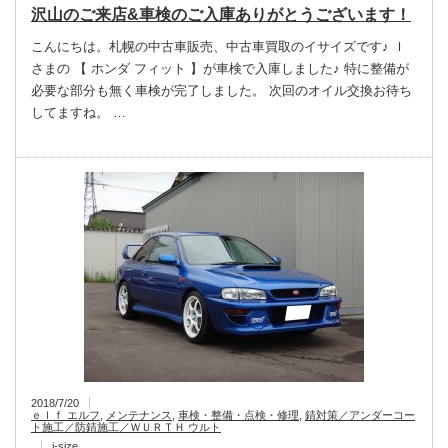
沢山のご来店&車検のご入庫ありがとうございます！
こんにちは。札幌の中古車販売、中古車買取のイサイズです♪ Ｉ
さまの 【 ホンダ フィット 】が車検で入庫しました♪ 特に整備が
必要な部分も無く車検が完了しました。 次回のオイル交換お待ち
してますね。 …
2018/7/20
ｅｌｆ エルフ
,
メンテナンス
,
車検・整備・点検・修理
,
錆対策／アンダーコー
ト施工／防錆施工／ＷＵＲＴＨ ウルト
i-size