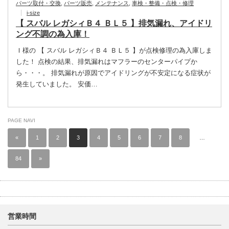
パーツ取付・交換
,
パーツ販売
,
メンテナンス
,
車検・整備・点検・修理
i-size
【 スバル レガシィＢ４ ＢＬ５ 】排気漏れ、アイドリ
ング不調の為入庫！
Ｉ様の 【 スバル レガシィＢ４ ＢＬ５ 】が点検修理の為入庫しま
した！ 点検の結果、排気漏れはマフラーのセンターパイプか
ら・・・。 排気漏れが原因でアイドリングが不安定になる症状が
発生していました。 安価…
PAGE NAVI
«
1
2
3
4
5
6
7
8
…
84
»
営業時間