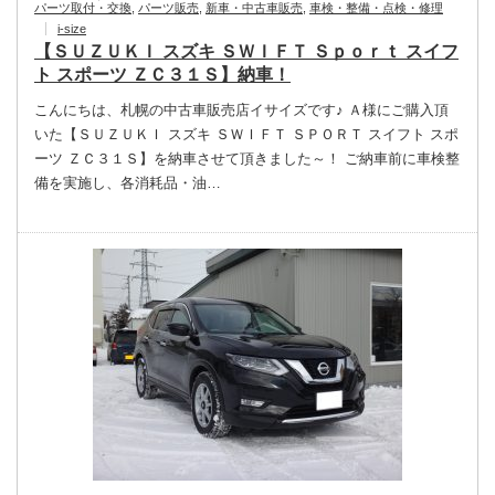
パーツ取付・交換
,
パーツ販売
,
新車・中古車販売
,
車検・整備・点検・修理
i-size
【ＳＵＺＵＫＩ スズキ ＳＷＩＦＴ Ｓｐｏｒｔ スイフ
ト スポーツ ＺＣ３１Ｓ】納車！
こんにちは、札幌の中古車販売店イサイズです♪ Ａ様にご購入頂
いた【ＳＵＺＵＫＩ スズキ ＳＷＩＦＴ ＳＰＯＲＴ スイフト スポ
ーツ ＺＣ３１Ｓ】を納車させて頂きました～！ ご納車前に車検整
備を実施し、各消耗品・油…