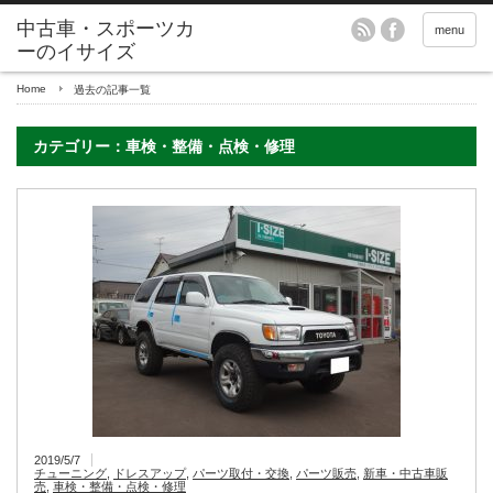
menu
Home
過去の記事一覧
カテゴリー：車検・整備・点検・修理
2019/5/7
チューニング
,
ドレスアップ
,
パーツ取付・交換
,
パーツ販売
,
新車・中古車販
売
,
車検・整備・点検・修理