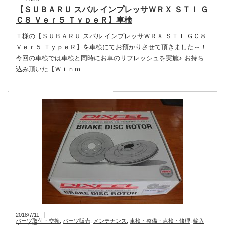
【ＳＵＢＡＲＵ スバル インプレッサＷＲＸ ＳＴＩ Ｇ
Ｃ８ Ｖｅｒ５ ＴｙｐｅＲ】車検
Ｔ様の【ＳＵＢＡＲＵ スバル インプレッサＷＲＸ ＳＴＩ ＧＣ８
Ｖｅｒ５ ＴｙｐｅＲ】を車検にてお預かりさせて頂きました～！
今回の車検では車検と同時にお車のリフレッシュを実施♪ お持ち
込み頂いた【Ｗｉｎｍ…
2018/7/11
パーツ取付・交換
,
パーツ販売
,
メンテナンス
,
車検・整備・点検・修理
,
輸入