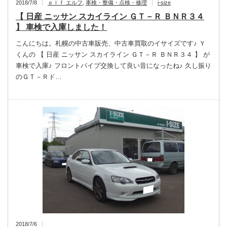
2018/7/8
ｅｌｆ エルフ
,
車検・整備・点検・修理
i-size
【 日産 ニッサン スカイライン ＧＴ－Ｒ ＢＮＲ３４
】 車検で入庫しました！
こんにちは。札幌の中古車販売、中古車買取のイサイズです♪ Ｙ
くんの 【 日産 ニッサン スカイライン ＧＴ－Ｒ ＢＮＲ３４ 】 が
車検で入庫♪ フロントパイプ交換して良い音になったね♪ 久し振り
のＧＴ－Ｒド…
2018/7/6