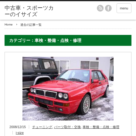
menu
Home
過去の記事一覧
カテゴリー：車検・整備・点検・修理
2008/12/15
チューニング
,
パーツ取付・交換
,
車検・整備・点検・修理
i-size