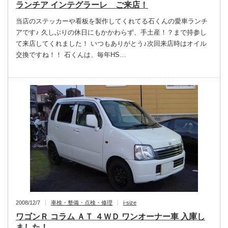
ランチア インテグラーレ ご来店！
当店のステッカーや看板を製作してくれてる石くんの愛車ランチ
アです♪ 久しぶりの休日にもかかわらず、手土産！？まで持参し
て来店してくれました！ いつもありがとう♪次回来店時はオイル
交換ですね！！ 石くんは、毎年HS…
2008/12/7
車検・整備・点検・修理
i-size
ワゴンＲ コラム ＡＴ ４ＷＤ ワンオーナー車 入庫し
ました！