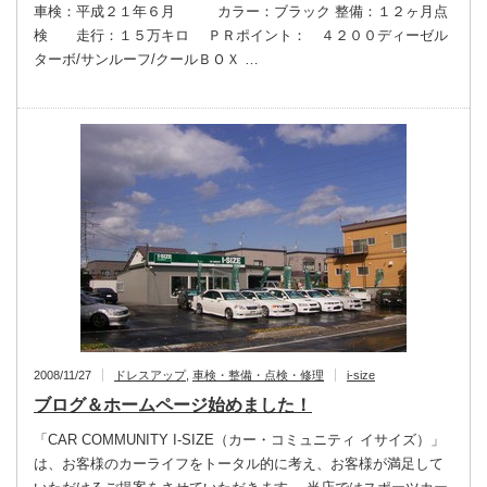
車検：平成２１年６月 カラー：ブラック 整備：１２ヶ月点
検 走行：１５万キロ ＰＲポイント： ４２００ディーゼル
ターボ/サンルーフ/クールＢＯＸ …
2008/11/27
ドレスアップ
,
車検・整備・点検・修理
i-size
ブログ＆ホームページ始めました！
「CAR COMMUNITY I-SIZE（カー・コミュニティ イサイズ）」
は、お客様のカーライフをトータル的に考え、お客様が満足して