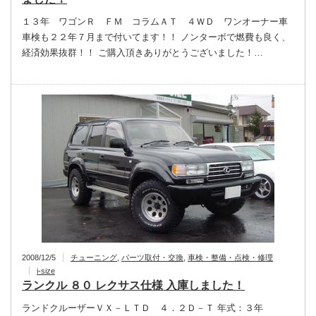
１３年 ワゴンＲ ＦＭ コラムＡＴ ４ＷＤ ワンオーナー車
車検も２２年７月まで付いてます！！ ノンターボで燃費も良く、
経済効果抜群！！ ご購入頂きありがとうございました！…
2008/12/5
チューニング
,
パーツ取付・交換
,
車検・整備・点検・修理
i-size
ランクル ８０ レクサス仕様 入庫しました！
ランドクルーザーＶＸ－ＬＴＤ ４．２Ｄ－Ｔ 年式：３年