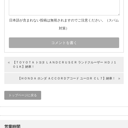
日本語が含まれない投稿は無視されますのでご注意ください。（スパム
対策）
【ＴＯＹＯＴＡ トヨタ ＬＡＮＤＣＲＵＳＥＲ ランドクルーザー ＨＤＪ１
０１Ｋ】納車！
【ＨＯＮＤＡ ホンダ ＡＣＣＯＲＤアコード ユーロＲ ＣＬ７】納車！
トップページに戻る
営業時間