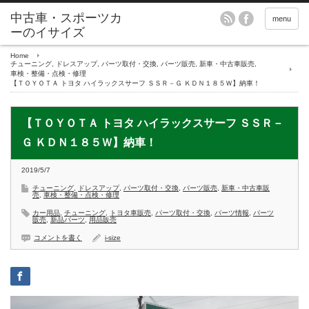
menu
Home
チューニング
,
ドレスアップ
,
パーツ取付・交換
,
パーツ販売
,
新車・中古車販売
,
車検・整備・点検・修理
【ＴＯＹＯＴＡ トヨタ ハイラックスサーフ ＳＳＲ－Ｇ ＫＤＮ１８５Ｗ】納車！
【ＴＯＹＯＴＡ トヨタ ハイラックスサーフ ＳＳＲ－
Ｇ ＫＤＮ１８５Ｗ】納車！
2019/5/7
チューニング
,
ドレスアップ
,
パーツ取付・交換
,
パーツ販売
,
新車・中古車販
売
,
車検・整備・点検・修理
カー用品
,
チューニング
,
トヨタ車販売
,
パーツ取付・交換
,
パーツ情報
,
パーツ
販売
,
新品パーツ
,
用品販売
コメントを書く
i-size