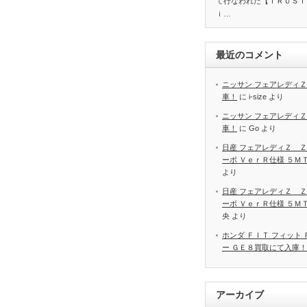
て行なわれた【ＴＲＵＳＴ
ｉ…
最近のコメント
ニッサン フェアレディＺ
車！
に
i-size
より
ニッサン フェアレディＺ
車！
に
Go
より
日産 フェアレディＺ Ｚ
ーボ ＶｅｒＲ仕様 ５Ｍ
より
日産 フェアレディＺ Ｚ
ーボ ＶｅｒＲ仕様 ５Ｍ
央
より
ホンダ ＦＩＴ フィット
ー ＧＥ８買取にて入庫！
アーカイブ