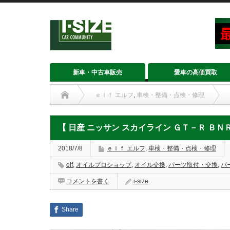
新車・中古車販売
愛車の高価買取
ｅｌｆ エルフ
,
車検・整備・点検・修理
【 日産 ニッサン スカイライン ＧＴ－Ｒ ＢＮ
2018/7/8
ｅｌｆ エルフ
,
車検・整備・点検・修理
elf
,
オイルプロショップ
,
オイル交換
,
パーツ取付・交換
,
パ
コメントを書く
i-size
Share