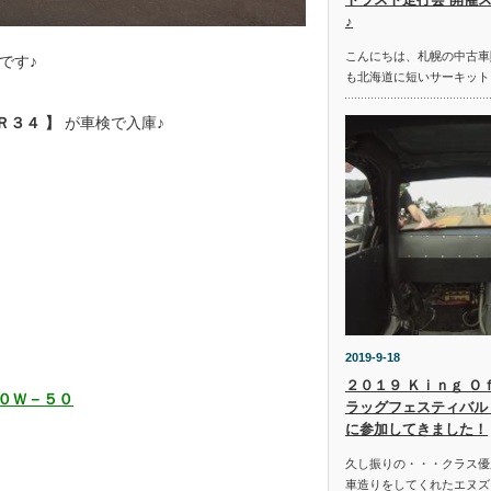
♪
こんにちは、札幌の中古車
です♪
も北海道に短いサーキット
Ｒ３４ 】
が車検で入庫♪
2019-9-18
２０１９ Ｋｉｎｇ Ｏ
１０Ｗ－５０
ラッグフェスティバル 
に参加してきました！
久し振りの・・・クラス優
車造りをしてくれたエヌズ