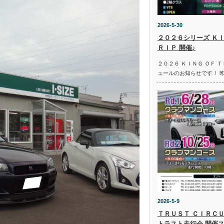
2026-5-30
２０２６シリーズ ＫＩ
ＲＩＰ 開催♪
２０２６ ＫＩＮＧ ＯＦ 
ュールのお知らせです！ 
2026-5-9
ＴＲＵＳＴ ＣＩＲＣＵ
トラスト走行会 開催