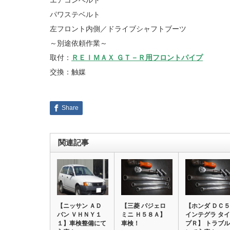
パワステベルト
左フロント内側／ドライブシャフトブーツ
～別途依頼作業～
取付：
ＲＥＩＭＡＸ ＧＴ－Ｒ用フロントパイプ
交換：触媒
Share
関連記事
【ニッサン ＡＤ
【三菱 パジェロ
【ホンダ ＤＣ５
バン ＶＨＮＹ１
ミニ Ｈ５８Ａ】
インテグラ タイ
１】車検整備にて
車検！
プＲ】 トラブル