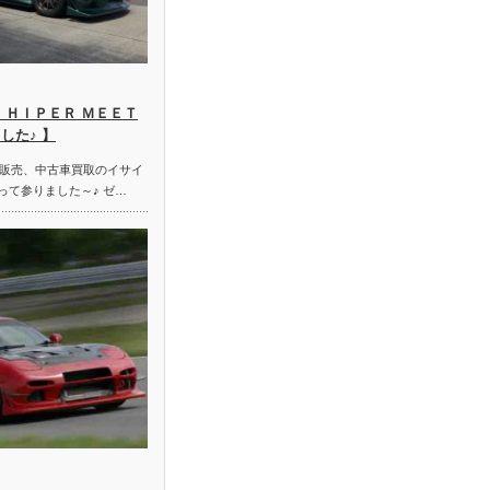
 ＨＩＰＥＲ ＭＥＥＴ
した♪ 】
販売、中古車買取のイサイ
って参りました～♪ ゼ…