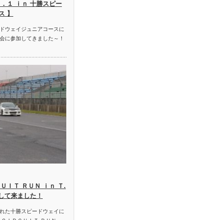
．１ ｉｎ 十勝スピー
ス 】
ドウェイジュニアコースに
会に参加してきました～！
ＵＩＴ ＲＵＮ ｉｎ Ｔ.
加して来ました！
れた十勝スピードウェイに