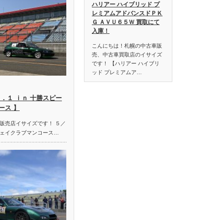
ハリアー ハイブリッド プ
レミアムアドバンスドＰＫ
Ｇ ＡＶＵ６５Ｗ 買取にて
入庫！
こんにちは！札幌の中古車販
売、中古車買取店のイサイズ
です！ 【ハリアー ハイブリ
ッド プレミアムア…
．１ ｉｎ 十勝スピー
ース 】
販売店イサイズです！ ５／
ェイクラブマンコース…