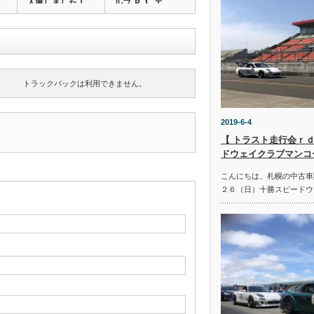
入庫しました！…
ルフ Ｒ 】 エ…
トラックバックは利用できません。
2019-6-4
【 トラスト走行会ｒｄ
ドウェイクラブマンコ
こんにちは、札幌の中古車
２６（日）十勝スピードウ