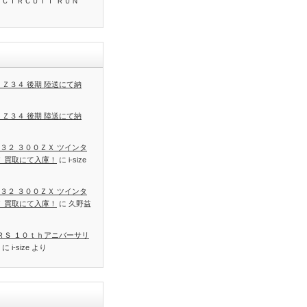
 ＣＩＲＣＵＩＴ ＲＵＮ
 Ｚ３４ 後期 陸送にて納
 Ｚ３４ 後期 陸送にて納
３２ ３００ＺＸ ツインタ
Ｔ 買取にて入庫！
に
i-size
３２ ３００ＺＸ ツインタ
Ｔ 買取にて入庫！
に
久野益
 ＲＳ １０ｔｈアニバーサリ
に
i-size
より