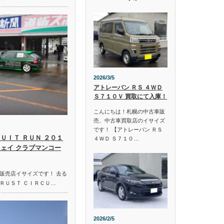
2026/3/5
アトレーバン ＲＳ ４ＷＤ
Ｓ７１０Ｖ 買取にて入庫！
こんにちは！札幌の中古車販
売、中古車買取店のイサイズ
です！ 【アトレーバン ＲＳ
ＵＩＴ ＲＵＮ ２０１
４ＷＤ Ｓ７１０…
ウェイ クラブマンコー
販売店イサイズです！ 去る
ＲＵＳＴ ＣＩＲＣＵ…
2026/2/5