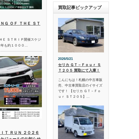
買取記事ピックアップ
ＮＧ ＯＦ ＴＨＥ ＳＴ
ＴＨＥ ＳＴＲＩＰ開催スケジ
昨年も約１０００…
2026/5/21
セリカ ＧＴ－Ｆｏｕｒ Ｓ
Ｔ２０５ 買取にて入庫！
こんにちは！札幌の中古車販
売、中古車買取店のイサイズ
です！ 【セリカ ＧＴ－Ｆｏ
ｕｒ ＳＴ２０５】…
ＩＴ ＲＵＮ ２０２６
スケジュールのお知らせ