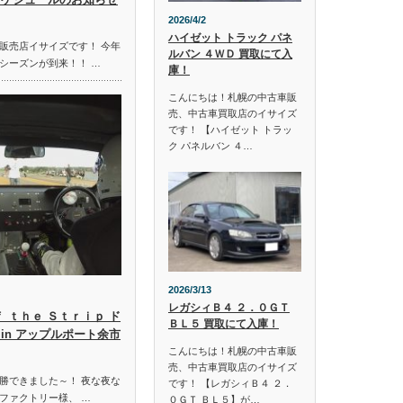
2026/4/2
ハイゼット トラック パネ
販売店イサイズです！ 今年
ルバン ４ＷＤ 買取にて入
シーズンが到来！！ …
庫！
こんにちは！札幌の中古車販
売、中古車買取店のイサイズ
です！ 【ハイゼット トラッ
ク パネルバン ４…
2026/3/13
レガシィＢ４ ２．０ＧＴ
ｆ ｔｈｅ Ｓｔｒｉｐ ド
ＢＬ５ 買取にて入庫！
in アップルポート余市
こんにちは！札幌の中古車販
売、中古車買取店のイサイズ
勝できました～！ 夜な夜な
です！ 【レガシィＢ４ ２．
ファクトリー様、 …
０ＧＴ ＢＬ５】が…