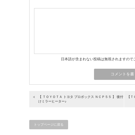
日本語が含まれない投稿は無視されますので
【 ＴＯＹＯＴＡ トヨタ プロボックス ＮＣＰ５５ 】 後付
【Ｔ
けミラーヒーター♪
トップページに戻る