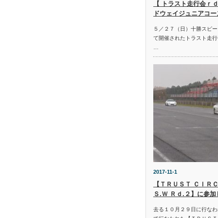
【 トラスト走行会ｒｄ
ドウェイジュニアコー
５／２７（日）十勝スピー
て開催されたトラスト走行
…
2017-11-1
【ＴＲＵＳＴ ＣＩＲＣ
Ｓ.Ｗ Ｒｄ.２】に参
去る１０月２９日に行なわ