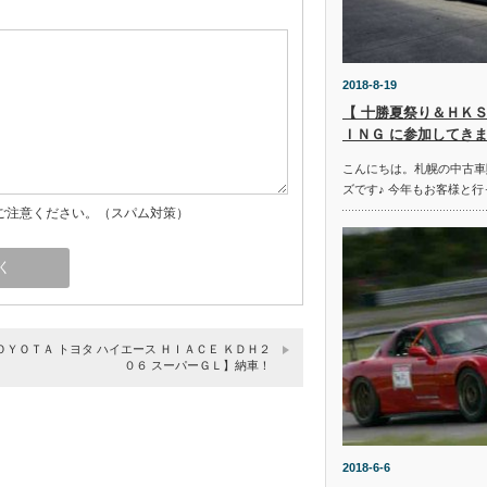
2018-8-19
【 十勝夏祭り＆ＨＫＳ
ＩＮＧ に参加してきま
こんにちは。札幌の中古車
ズです♪ 今年もお客様と行
ご注意ください。（スパム対策）
ＯＹＯＴＡ トヨタ ハイエース ＨＩＡＣＥ ＫＤＨ２
０６ スーパーＧＬ】納車！
2018-6-6