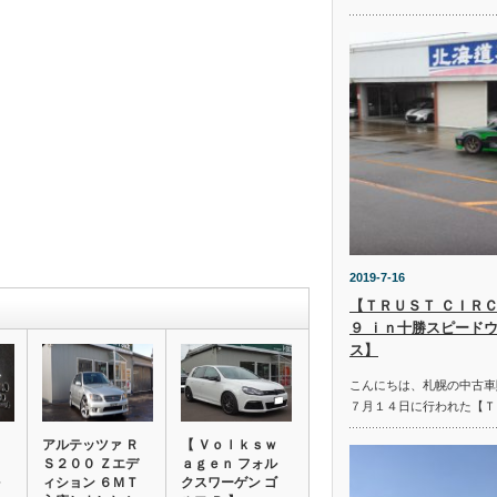
2019-7-16
【ＴＲＵＳＴ ＣＩＲＣ
９ ｉｎ十勝スピード
ス】
こんにちは、札幌の中古車
７月１４日に行われた【Ｔ
アルテッツァ Ｒ
【 Ｖｏｌｋｓｗ
Ｓ２００ Ｚエデ
ａｇｅｎ フォル
ィション ６ＭＴ
クスワーゲン ゴ