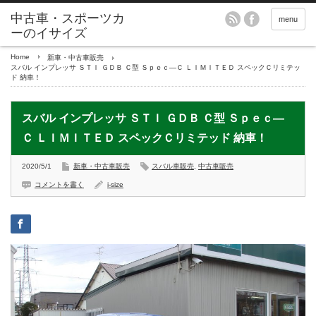
menu
Home
新車・中古車販売
スバル インプレッサ ＳＴＩ ＧＤＢ Ｃ型 Ｓｐｅｃ―Ｃ ＬＩＭＩＴＥＤ スペックＣリミテッ
ド 納車！
スバル インプレッサ ＳＴＩ ＧＤＢ Ｃ型 Ｓｐｅｃ―
Ｃ ＬＩＭＩＴＥＤ スペックＣリミテッド 納車！
2020/5/1
新車・中古車販売
スバル車販売
,
中古車販売
コメントを書く
i-size