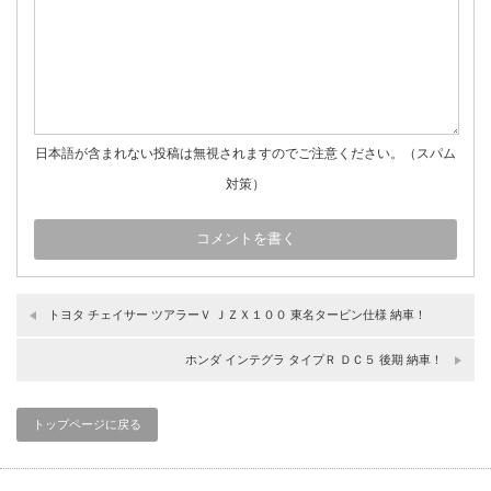
日本語が含まれない投稿は無視されますのでご注意ください。（スパム
対策）
トヨタ チェイサー ツアラーＶ ＪＺＸ１００ 東名タービン仕様 納車！
ホンダ インテグラ タイプＲ ＤＣ５ 後期 納車！
トップページに戻る