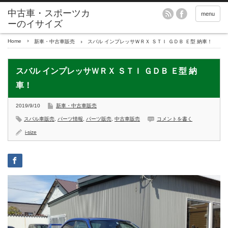
menu
Home
新車・中古車販売
スバル インプレッサＷＲＸ ＳＴＩ ＧＤＢ Ｅ型 納車！
スバル インプレッサＷＲＸ ＳＴＩ ＧＤＢ Ｅ型 納
車！
2019/9/10
新車・中古車販売
スバル車販売
,
パーツ情報
,
パーツ販売
,
中古車販売
コメントを書く
i-size