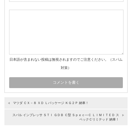
日本語が含まれない投稿は無視されますのでご注意ください。（スパム
対策）
マツダ ＣＸ－８ ＸＤ Ｌパッケージ ＫＧ２Ｐ 納車！
スバル インプレッサ ＳＴＩ ＧＤＢ Ｃ型 Ｓｐｅｃ―Ｃ ＬＩＭＩＴＥＤ ス
ペックＣリミテッド 納車！