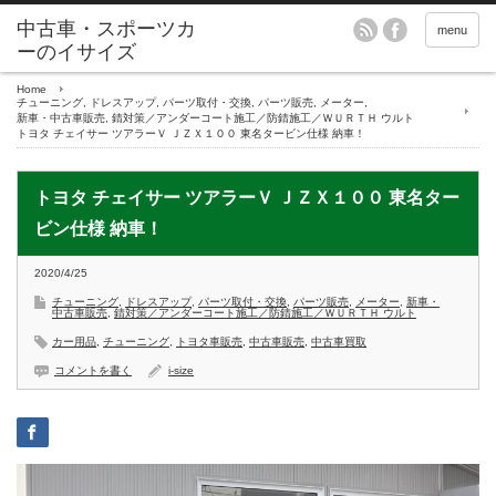
menu
Home
チューニング
,
ドレスアップ
,
パーツ取付・交換
,
パーツ販売
,
メーター
,
新車・中古車販売
,
錆対策／アンダーコート施工／防錆施工／ＷＵＲＴＨ ウルト
トヨタ チェイサー ツアラーＶ ＪＺＸ１００ 東名タービン仕様 納車！
トヨタ チェイサー ツアラーＶ ＪＺＸ１００ 東名ター
ビン仕様 納車！
2020/4/25
チューニング
,
ドレスアップ
,
パーツ取付・交換
,
パーツ販売
,
メーター
,
新車・
中古車販売
,
錆対策／アンダーコート施工／防錆施工／ＷＵＲＴＨ ウルト
カー用品
,
チューニング
,
トヨタ車販売
,
中古車販売
,
中古車買取
コメントを書く
i-size