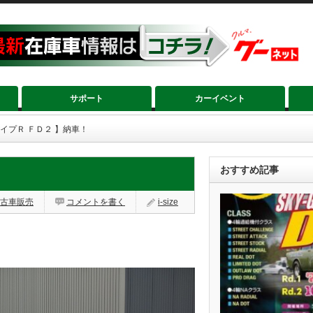
サポート
カーイベント
タイプＲ ＦＤ２ 】納車！
おすすめ記事
古車販売
コメントを書く
i-size