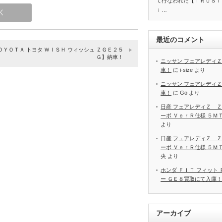
て行なわれた【ＴＲＵＳＴ
ｉ…
最近のコメント
ＯＹＯＴＡ トヨタ ＷＩＳＨ ウィッシュ ＺＧＥ２５
Ｇ】納車！
ニッサン フェアレディＺ
車！
に
i-size
より
ニッサン フェアレディＺ
車！
に
Go
より
日産 フェアレディＺ Ｚ
ーボ ＶｅｒＲ仕様 ５Ｍ
より
日産 フェアレディＺ Ｚ
ーボ ＶｅｒＲ仕様 ５Ｍ
央
より
ホンダ ＦＩＴ フィット
ー ＧＥ８買取にて入庫！
アーカイブ