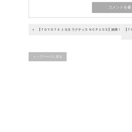
【ＴＯＹＯＴＡ トヨタ ラクティス ＮＣＰ１０５】納車！
【Ｔ
トップページに戻る