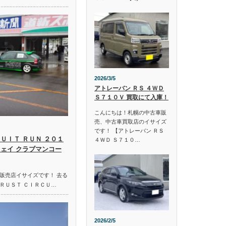
2026/3/5
アトレーバン ＲＳ ４ＷＤ
Ｓ７１０Ｖ 買取にて入庫！
こんにちは！札幌の中古車販
売、中古車買取店のイサイズ
です！ 【アトレーバン ＲＳ
ＵＩＴ ＲＵＮ ２０１
４ＷＤ Ｓ７１０…
ウェイ クラブマンコー
販売店イサイズです！ 去る
ＲＵＳＴ ＣＩＲＣＵ…
2026/2/5