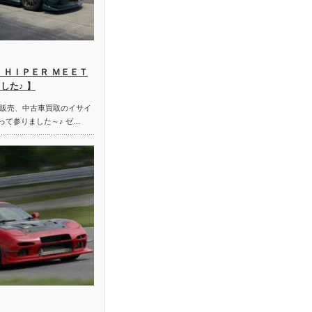
 ＨＩＰＥＲ ＭＥＥＴ
した♪ 】
販売、中古車買取のイサイ
って参りました～♪ ゼ…