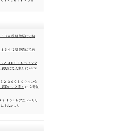
 ＣＩＲＣＵＩＴ ＲＵＮ
 Ｚ３４ 後期 陸送にて納
 Ｚ３４ 後期 陸送にて納
３２ ３００ＺＸ ツインタ
Ｔ 買取にて入庫！
に
i-size
３２ ３００ＺＸ ツインタ
Ｔ 買取にて入庫！
に
久野益
 ＲＳ １０ｔｈアニバーサリ
に
i-size
より