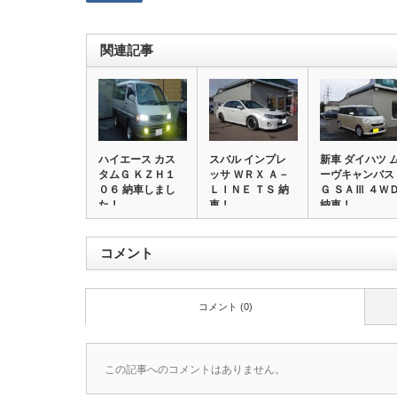
関連記事
ハイエース カス
スバル インプレ
新車 ダイハツ 
タムＧ ＫＺＨ１
ッサ ＷＲＸ Ａ－
ーヴキャンバス
０６ 納車しまし
ＬＩＮＥ ＴＳ 納
Ｇ ＳＡⅢ ４Ｗ
た！
車！
納車！
コメント
コメント (0)
この記事へのコメントはありません。