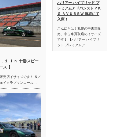
ハリアー ハイブリッド プ
レミアムアドバンスドＰＫ
Ｇ ＡＶＵ６５Ｗ 買取にて
入庫！
こんにちは！札幌の中古車販
売、中古車買取店のイサイズ
です！ 【ハリアー ハイブリ
ッド プレミアムア…
．１ ｉｎ 十勝スピー
ース 】
販売店イサイズです！ ５／
ェイクラブマンコース…