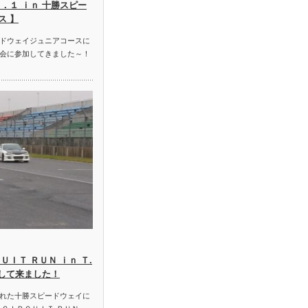
．１ ｉｎ 十勝スピー
ス 】
ドウェイジュニアコースに
会に参加してきました～！
ＵＩＴ ＲＵＮ ｉｎ Ｔ.
加して来ました！
れた十勝スピードウェイに