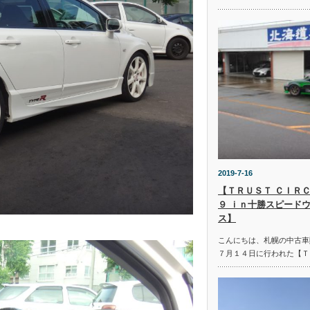
2019-7-16
【ＴＲＵＳＴ ＣＩＲＣ
９ ｉｎ十勝スピード
ス】
こんにちは、札幌の中古車
７月１４日に行われた【Ｔ