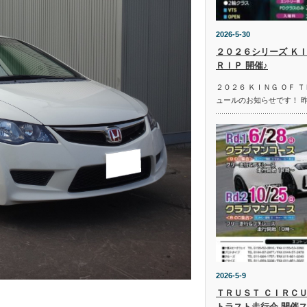
2026-5-30
２０２６シリーズ ＫＩ
ＲＩＰ 開催♪
２０２６ ＫＩＮＧ ＯＦ 
ュールのお知らせです！ 
2026-5-9
ＴＲＵＳＴ ＣＩＲＣＵ
トラスト走行会 開催