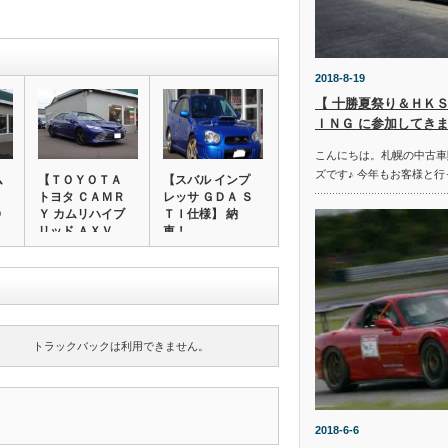
2018-8-19
【 十勝夏祭り＆ＨＫＳ
ＩＮＧ に参加してきま
こんにちは。札幌の中古車
ズです♪ 今年もお客様と行
ム
【ＴＯＹＯＴＡ
【スバル インプ
トヨタ ＣＡＭＲ
レッサ ＧＤＡ Ｓ
Ｄ
Ｙ カムリハイブ
ＴＩ仕様】 納
リッド ＡＸＶ
車！
Ｈ…
トラックバックは利用できません。
2018-6-6