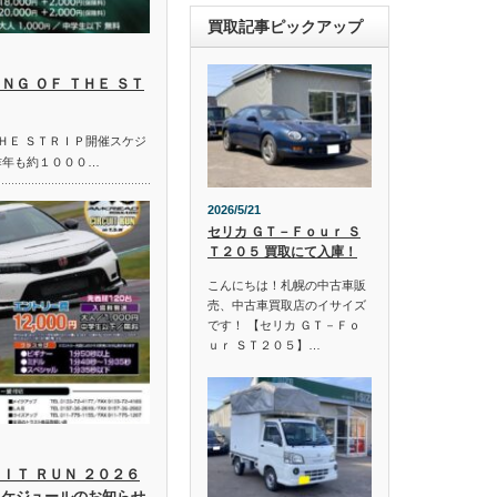
買取記事ピックアップ
ＮＧ ＯＦ ＴＨＥ ＳＴ
ＴＨＥ ＳＴＲＩＰ開催スケジ
昨年も約１０００…
2026/5/21
セリカ ＧＴ－Ｆｏｕｒ Ｓ
Ｔ２０５ 買取にて入庫！
こんにちは！札幌の中古車販
売、中古車買取店のイサイズ
です！ 【セリカ ＧＴ－Ｆｏ
ｕｒ ＳＴ２０５】…
ＩＴ ＲＵＮ ２０２６
スケジュールのお知らせ