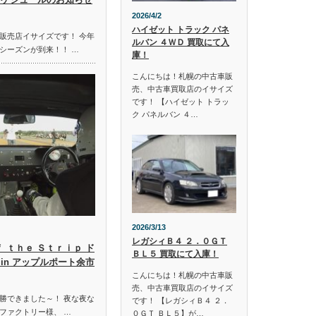
2026/4/2
ハイゼット トラック パネ
販売店イサイズです！ 今年
ルバン ４ＷＤ 買取にて入
シーズンが到来！！ …
庫！
こんにちは！札幌の中古車販
売、中古車買取店のイサイズ
です！ 【ハイゼット トラッ
ク パネルバン ４…
2026/3/13
レガシィＢ４ ２．０ＧＴ
ｆ ｔｈｅ Ｓｔｒｉｐ ド
ＢＬ５ 買取にて入庫！
in アップルポート余市
こんにちは！札幌の中古車販
売、中古車買取店のイサイズ
勝できました～！ 夜な夜な
です！ 【レガシィＢ４ ２．
ファクトリー様、 …
０ＧＴ ＢＬ５】が…