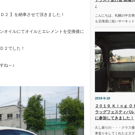
♪
ＦＤ２ 】を納車させて頂きました！
こんにちは、札幌の中古車
も北海道に短いサーキット
ンオイルにてオイルとエレメントを交換後に
Ｄ２でした！
すね～♪
2019-9-18
２０１９ Ｋｉｎｇ Ｏ
ラッグフェスティバル 
に参加してきました！
久し振りの・・・クラス優
車造りをしてくれたエヌズ