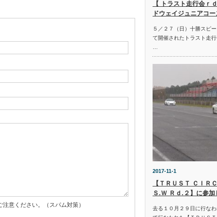
【 トラスト走行会ｒｄ
ドウェイジュニアコー
５／２７（日）十勝スピー
て開催されたトラスト走行
…
2017-11-1
【ＴＲＵＳＴ ＣＩＲＣ
Ｓ.Ｗ Ｒｄ.２】に参
ご注意ください。（スパム対策）
去る１０月２９日に行なわ