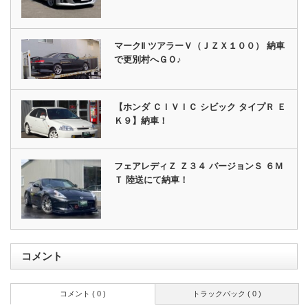
マークⅡ ツアラーＶ（ＪＺＸ１００） 納車
で更別村へＧＯ♪
【ホンダ ＣＩＶＩＣ シビック タイプＲ Ｅ
Ｋ９】納車！
フェアレディＺ Ｚ３４ バージョンＳ ６Ｍ
Ｔ 陸送にて納車！
コメント
コメント ( 0 )
トラックバック ( 0 )