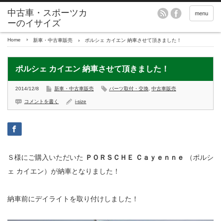
menu
Home
新車・中古車販売
ポルシェ カイエン 納車させて頂きました！
ポルシェ カイエン 納車させて頂きました！
2014/12/8
新車・中古車販売
パーツ取付・交換
,
中古車販売
コメントを書く
i-size
Ｓ様にご購入いただいた
ＰＯＲＳＣＨＥ
Ｃａｙｅｎｎｅ
（ポルシ
ェ カイエン）が納車となりました！
納車前にデイライトを取り付けしました！