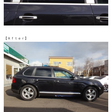
【Ａｆｔｅｒ】