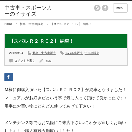
menu
Home
新車・中古車販売
【スバル Ｒ２ ＲＣ２】 納車！
【スバル Ｒ２ ＲＣ２】 納車！
2015/9/24
新車・中古車販売
スバル車販売
,
中古車販売
コメントを書く
i-size
Ｍ様に御購入頂いた【スバル Ｒ２ ＲＣ２】が納車となりました！
マニュアルがお好きだという事で気に入って頂けて良かったです♪
用事にお買い物にどんどん使ってあげて下さい！
メンテナンス等でもお気軽にご来店下さい♪これから宜しくお願い
します！ご購入有難う御座いました！