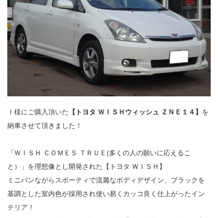
Ｉ様にご購入頂いた
【トヨタ ＷＩＳＨウィッシュ ＺＮＥ１４】
を
納車させて頂きました！
「ＷＩＳＨ ＣＯＭＥＳ ＴＲＵＥ(多くの人の願いに応えるこ
と）」を理想像とし開発された【トヨタ ＷＩＳＨ】
ミニバンながらスポーティで流麗なボディデザイン、ブラックを
基調とした室内色が採用され使い易くカッコ良く仕上がったイン
テリア！