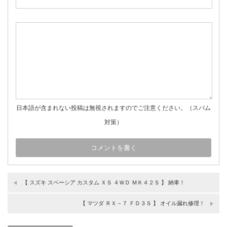
日本語が含まれない投稿は無視されますのでご注意ください。（スパム
対策）
【 スズキ スペーシア カスタム ＸＳ ４ＷＤ ＭＫ４２Ｓ 】 納車！
【 マツダ ＲＸ－７ ＦＤ３Ｓ 】 オイル漏れ修理！