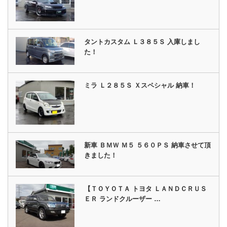
タントカスタム Ｌ３８５Ｓ 入庫しまし
た！
ミラ Ｌ２８５Ｓ Ｘスペシャル 納車！
新車 ＢＭＷ Ｍ５ ５６０ＰＳ 納車させて頂
きました！
【ＴＯＹＯＴＡ トヨタ ＬＡＮＤＣＲＵＳ
ＥＲ ランドクルーザー …