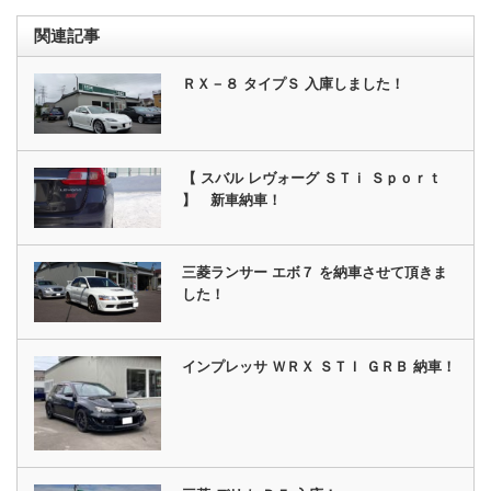
関連記事
ＲＸ－８ タイプＳ 入庫しました！
【 スバル レヴォーグ ＳＴｉ Ｓｐｏｒｔ
】 新車納車！
三菱ランサー エボ７ を納車させて頂きま
した！
インプレッサ ＷＲＸ ＳＴＩ ＧＲＢ 納車！