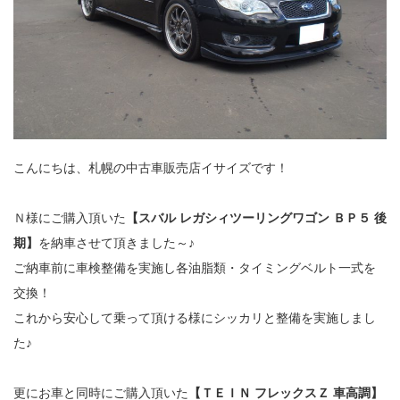
こんにちは、札幌の中古車販売店イサイズです！
Ｎ様にご購入頂いた
【スバル レガシィツーリングワゴン ＢＰ５ 後
期】
を納車させて頂きました～♪
ご納車前に車検整備を実施し各油脂類・タイミングベルト一式を
交換！
これから安心して乗って頂ける様にシッカリと整備を実施しまし
た♪
更にお車と同時にご購入頂いた
【ＴＥＩＮ フレックスＺ 車高調】