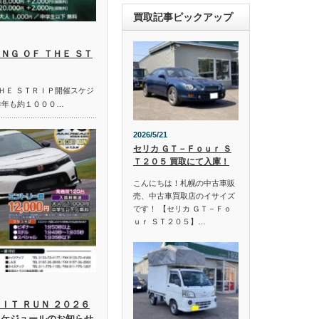
買取記事ピックアップ
ＮＧ ＯＦ ＴＨＥ ＳＴ
ＴＨＥ ＳＴＲＩＰ開催スケジ
昨年も約１０００…
2026/5/21
セリカ ＧＴ－Ｆｏｕｒ Ｓ
Ｔ２０５ 買取にて入庫！
こんにちは！札幌の中古車販
売、中古車買取店のイサイズ
です！ 【セリカ ＧＴ－Ｆｏ
ｕｒ ＳＴ２０５】…
ＩＴ ＲＵＮ ２０２６
スケジュールのお知らせ