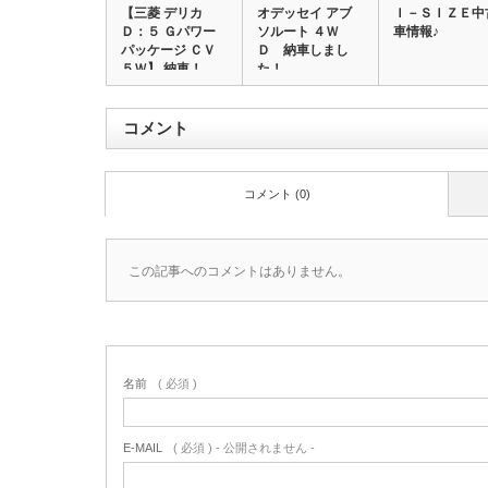
【三菱 デリカ
オデッセイ アブ
Ｉ－ＳＩＺＥ中
Ｄ：５ Ｇパワー
ソルート ４Ｗ
車情報♪
パッケージ ＣＶ
Ｄ 納車しまし
５Ｗ】 納車！
た！
コメント
コメント (0)
この記事へのコメントはありません。
名前
( 必須 )
E-MAIL
( 必須 ) - 公開されません -