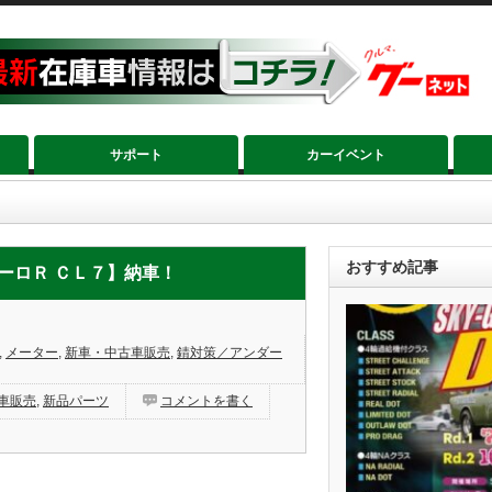
サポート
カーイベント
メーター
,
新車・中古車販売
,
錆対策／アンダーコート施工／防錆施工／ＷＵＲＴＨ 
おすすめ記事
ユーロＲ ＣＬ７】納車！
】納車！
,
メーター
,
新車・中古車販売
,
錆対策／アンダー
車販売
,
新品パーツ
コメントを書く