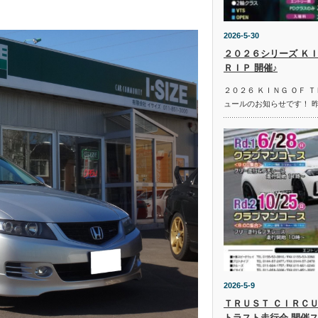
2026-5-30
２０２６シリーズ ＫＩ
ＲＩＰ 開催♪
２０２６ ＫＩＮＧ ＯＦ 
ュールのお知らせです！ 
2026-5-9
ＴＲＵＳＴ ＣＩＲＣＵ
トラスト走行会 開催