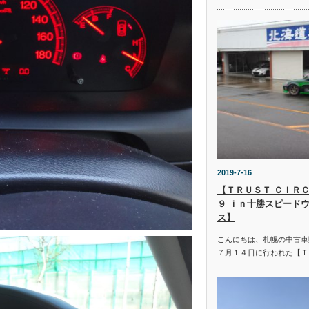
2019-7-16
【ＴＲＵＳＴ ＣＩＲＣ
９ ｉｎ十勝スピード
ス】
こんにちは、札幌の中古車
７月１４日に行われた【Ｔ