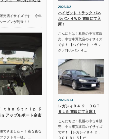
2026/4/2
ハイゼット トラック パネ
販売店イサイズです！ 今年
ルバン ４ＷＤ 買取にて入
シーズンが到来！！ …
庫！
こんにちは！札幌の中古車販
売、中古車買取店のイサイズ
です！ 【ハイゼット トラッ
ク パネルバン ４…
2026/3/13
レガシィＢ４ ２．０ＧＴ
ｆ ｔｈｅ Ｓｔｒｉｐ ド
ＢＬ５ 買取にて入庫！
in アップルポート余市
こんにちは！札幌の中古車販
売、中古車買取店のイサイズ
勝できました～！ 夜な夜な
です！ 【レガシィＢ４ ２．
ファクトリー様、 …
０ＧＴ ＢＬ５】が…