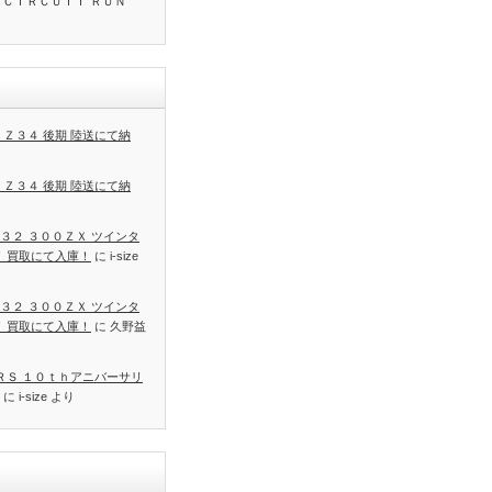
 ＣＩＲＣＵＩＴ ＲＵＮ
 Ｚ３４ 後期 陸送にて納
 Ｚ３４ 後期 陸送にて納
３２ ３００ＺＸ ツインタ
Ｔ 買取にて入庫！
に
i-size
３２ ３００ＺＸ ツインタ
Ｔ 買取にて入庫！
に
久野益
 ＲＳ １０ｔｈアニバーサリ
に
i-size
より