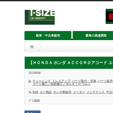
新車・中古車販売
愛車の高価買取
チューニング
,
ドレスアップ
,
パーツ取付・交換
,
パーツ販売
,
【ＨＯＮＤＡ ホンダ ＡＣＣＯＲＤアコード 
【ＨＯＮＤＡ ホンダ ＡＣＣＯＲＤアコード ユーロＲ ＣＬ７
2019/5/9
チューニング
,
ドレスアップ
,
パーツ取付・交換
,
パーツ販売
コート施工／防錆施工／ＷＵＲＴＨ ウルト
Defi
,
カー用品
,
ホンダ車販売
,
メーター
,
メンテナンス
,
中古
i-size