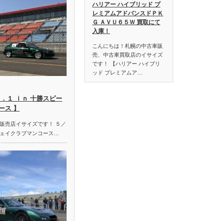
ハリアー ハイブリッド プ
レミアムアドバンスドＰＫ
Ｇ ＡＶＵ６５Ｗ 買取にて
入庫！
こんにちは！札幌の中古車販
売、中古車買取店のイサイズ
です！ 【ハリアー ハイブリ
ッド プレミアムア…
．１ ｉｎ 十勝スピー
ース 】
販売店イサイズです！ ５／
ェイクラブマンコース…