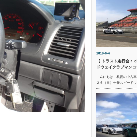
2019-6-4
【 トラスト走行会ｒｄ
ドウェイクラブマンコ
こんにちは、札幌の中古車
２６（日）十勝スピードウ