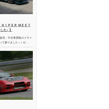
 ＨＩＰＥＲ ＭＥＥＴ
した♪ 】
販売、中古車買取のイサイ
って参りました～♪ ゼ…