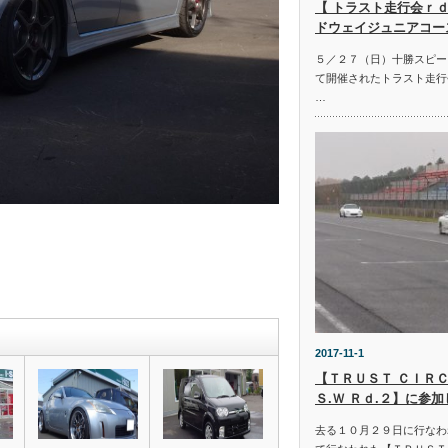
【 トラスト走行会ｒｄ
ドウェイジュニアコー
５／２７（日）十勝スピー
て開催されたトラスト走行
…
2017-11-1
【ＴＲＵＳＴ ＣＩＲＣ
Ｓ.Ｗ Ｒｄ.２】に参
去る１０月２９日に行なわ