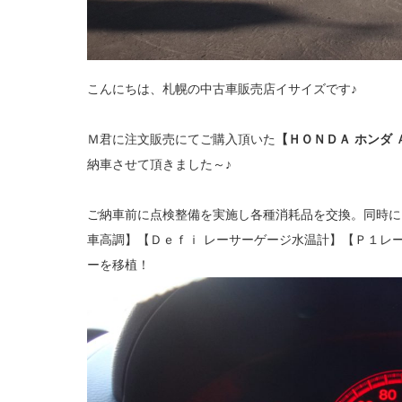
こんにちは、札幌の中古車販売店イサイズです♪
Ｍ君に注文販売にてご購入頂いた
【ＨＯＮＤＡ ホンダ 
納車させて頂きました～♪
ご納車前に点検整備を実施し各種消耗品を交換。同時に
車高調】【Ｄｅｆｉ レーサーゲージ水温計】【Ｐ１レ
ーを移植！