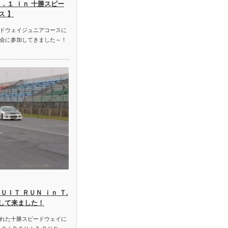
．１ ｉｎ 十勝スピー
ス 】
ドウェイジュニアコースに
会に参加してきました～！
ＵＩＴ ＲＵＮ ｉｎ Ｔ.
加して来ました！
れた十勝スピードウェイに