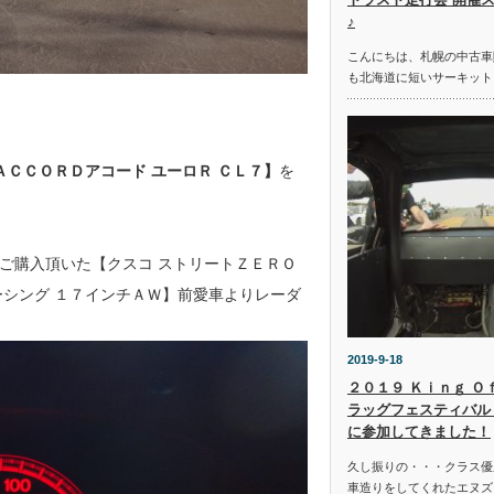
♪
こんにちは、札幌の中古車
も北海道に短いサーキット
ＡＣＣＯＲＤアコード ユーロＲ ＣＬ７】
を
ご購入頂いた【クスコ ストリートＺＥＲＯ
ーシング １７インチＡＷ】前愛車よりレーダ
2019-9-18
２０１９ Ｋｉｎｇ Ｏ
ラッグフェスティバル 
に参加してきました！
久し振りの・・・クラス優
車造りをしてくれたエヌズ