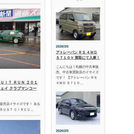
2026/3/5
アトレーバン ＲＳ ４ＷＤ
Ｓ７１０Ｖ 買取にて入庫！
こんにちは！札幌の中古車販
売、中古車買取店のイサイズ
です！ 【アトレーバン ＲＳ
ＵＩＴ ＲＵＮ ２０１
４ＷＤ Ｓ７１０…
ウェイ クラブマンコー
販売店イサイズです！ 去る
ＲＵＳＴ ＣＩＲＣＵ…
2026/2/5