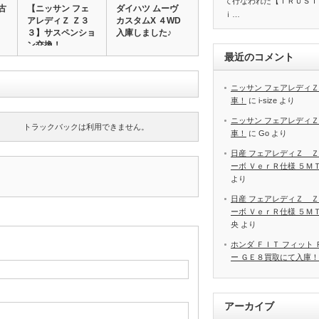
て行なわれた【ＴＲＵＳＴ
古
【ニッサン フェ
ダイハツ ムーヴ
ｉ…
アレディＺ Ｚ３
カスタムX ４WD
３】サスペンショ
入庫しました♪
ン交換！
最近のコメント
ニッサン フェアレディＺ
車！
に
i-size
より
ニッサン フェアレディＺ
トラックバックは利用できません。
車！
に
Go
より
日産 フェアレディＺ Ｚ
ーボ ＶｅｒＲ仕様 ５Ｍ
より
日産 フェアレディＺ Ｚ
ーボ ＶｅｒＲ仕様 ５Ｍ
央
より
ホンダ ＦＩＴ フィット
ー ＧＥ８買取にて入庫！
アーカイブ