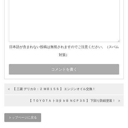
日本語が含まれない投稿は無視されますのでご注意ください。（スパム
対策）
【 三菱 デリカＤ：２ ＭＢ１５Ｓ 】 エンジンオイル交換！
【 ＴＯＹＯＴＡ トヨタ ｂＢ ＮＣＰ３５ 】 下回り防錆塗装！
トップページに戻る