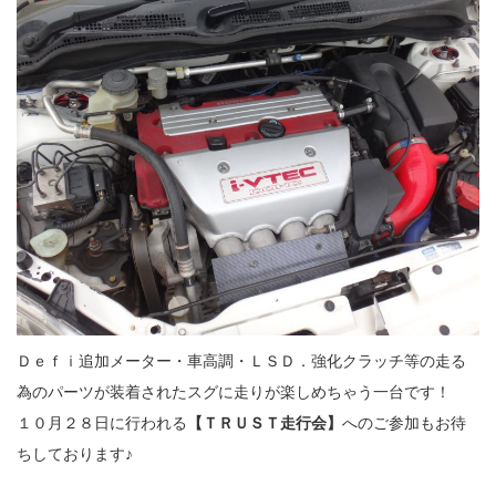
Ｄｅｆｉ追加メーター・車高調・ＬＳＤ．強化クラッチ等の走る
為のパーツが装着されたスグに走りが楽しめちゃう一台です！
１０月２８日に行われる
【ＴＲＵＳＴ走行会】
へのご参加もお待
ちしております♪