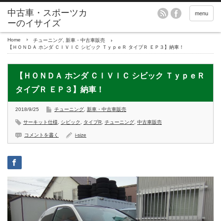
menu
Home
チューニング
,
新車・中古車販売
【ＨＯＮＤＡ ホンダ ＣＩＶＩＣ シビック ＴｙｐｅＲ タイプＲ ＥＰ３】納車！
【ＨＯＮＤＡ ホンダ ＣＩＶＩＣ シビック ＴｙｐｅＲ
タイプＲ ＥＰ３】納車！
2018/9/25
チューニング
,
新車・中古車販売
サーキット仕様
,
シビック
,
タイプR
,
チューニング
,
中古車販売
コメントを書く
i-size