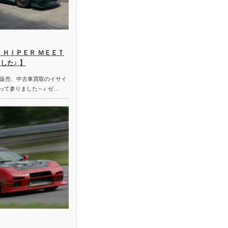
 ＨＩＰＥＲ ＭＥＥＴ
した♪ 】
販売、中古車買取のイサイ
って参りました～♪ ゼ…