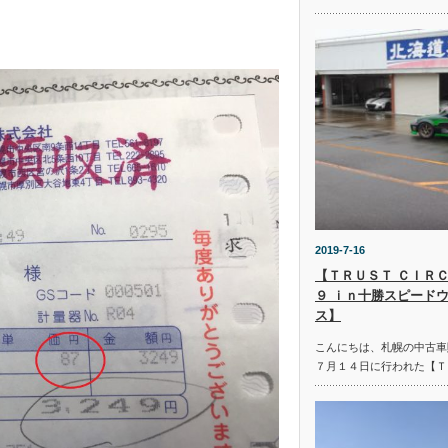
2019-7-16
【ＴＲＵＳＴ ＣＩＲＣ
９ ｉｎ十勝スピード
ス】
こんにちは、札幌の中古車
７月１４日に行われた【Ｔ