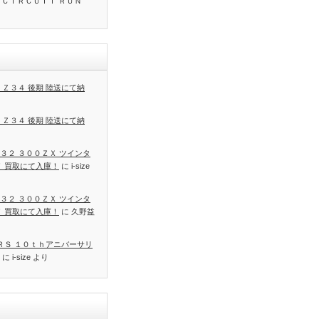
 ＣＩＲＣＵＩＴ ＲＵＮ
 Ｚ３４ 後期 陸送にて納
 Ｚ３４ 後期 陸送にて納
３２ ３００ＺＸ ツインタ
Ｔ 買取にて入庫！
に
i-size
３２ ３００ＺＸ ツインタ
Ｔ 買取にて入庫！
に
久野益
 ＲＳ １０ｔｈアニバーサリ
に
i-size
より