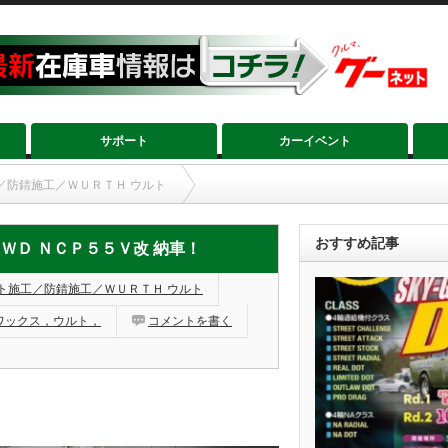
サポート
カーイベント
／防錆施工／ＷＵＲＴＨ ウルト
５Ｖ改 納車！
おすすめ記事
４ＷＤ ＮＣＰ５５Ｖ改 納車！
ト施工／防錆施工／ＷＵＲＴＨ ウルト
ワックス，ウルト，
コメントを書く