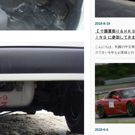
2018-8-19
【 十勝夏祭り＆ＨＫＳ
ＩＮＧ に参加してきま
こんにちは。札幌の中古車
ズです♪ 今年もお客様と行
2018-6-6