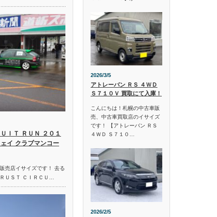
2026/3/5
アトレーバン ＲＳ ４ＷＤ
Ｓ７１０Ｖ 買取にて入庫！
こんにちは！札幌の中古車販
売、中古車買取店のイサイズ
です！ 【アトレーバン ＲＳ
ＵＩＴ ＲＵＮ ２０１
４ＷＤ Ｓ７１０…
ウェイ クラブマンコー
販売店イサイズです！ 去る
ＲＵＳＴ ＣＩＲＣＵ…
2026/2/5