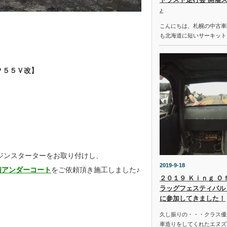
♪
こんにちは、札幌の中古車
も北海道に短いサーキット
Ｐ５５Ｖ改】
ンジンスターターをお取り付けし、
2019-9-18
錆アンダーコート
をご依頼頂き施工しました♪
２０１９ Ｋｉｎｇ Ｏ
ラッグフェスティバル 
に参加してきました！
久し振りの・・・クラス優
車造りをしてくれたエヌズ