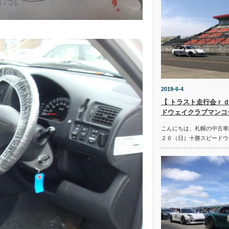
2019-6-4
【 トラスト走行会ｒｄ
ドウェイクラブマンコ
こんにちは、札幌の中古車
２６（日）十勝スピードウ