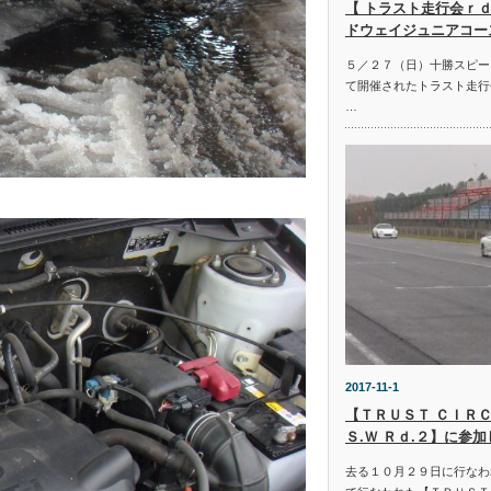
【 トラスト走行会ｒｄ
ドウェイジュニアコー
５／２７（日）十勝スピー
て開催されたトラスト走行
…
2017-11-1
【ＴＲＵＳＴ ＣＩＲＣ
Ｓ.Ｗ Ｒｄ.２】に参
去る１０月２９日に行なわ