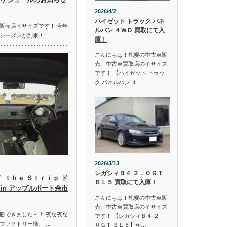
2026/4/2
ハイゼット トラック パネ
販売店イサイズです！ 今年
ルバン ４ＷＤ 買取にて入
シーズンが到来！！ …
庫！
こんにちは！札幌の中古車販
売、中古車買取店のイサイズ
です！ 【ハイゼット トラッ
ク パネルバン ４…
2026/3/13
レガシィＢ４ ２．０ＧＴ
ｆ ｔｈｅ Ｓｔｒｉｐ ド
ＢＬ５ 買取にて入庫！
in アップルポート余市
こんにちは！札幌の中古車販
売、中古車買取店のイサイズ
勝できました～！ 夜な夜な
です！ 【レガシィＢ４ ２．
ファクトリー様、 …
０ＧＴ ＢＬ５】が…