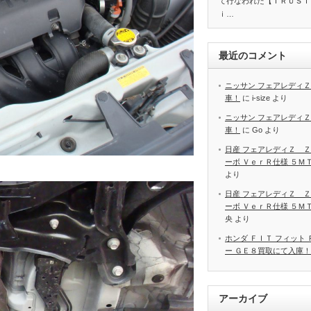
て行なわれた【ＴＲＵＳＴ
ｉ…
最近のコメント
ニッサン フェアレディＺ
車！
に
i-size
より
ニッサン フェアレディＺ
車！
に
Go
より
日産 フェアレディＺ Ｚ
ーボ ＶｅｒＲ仕様 ５Ｍ
より
日産 フェアレディＺ Ｚ
ーボ ＶｅｒＲ仕様 ５Ｍ
央
より
ホンダ ＦＩＴ フィット
ー ＧＥ８買取にて入庫！
アーカイブ