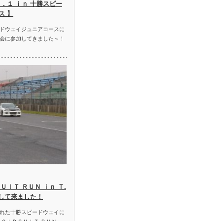
．１ ｉｎ 十勝スピー
ス 】
ドウェイジュニアコースに
会に参加してきました～！
ＵＩＴ ＲＵＮ ｉｎ Ｔ.
加して来ました！
れた十勝スピードウェイに