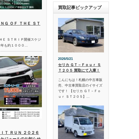
買取記事ピックアップ
ＮＧ ＯＦ ＴＨＥ ＳＴ
ＴＨＥ ＳＴＲＩＰ開催スケジ
昨年も約１０００…
2026/5/21
セリカ ＧＴ－Ｆｏｕｒ Ｓ
Ｔ２０５ 買取にて入庫！
こんにちは！札幌の中古車販
売、中古車買取店のイサイズ
です！ 【セリカ ＧＴ－Ｆｏ
ｕｒ ＳＴ２０５】…
ＩＴ ＲＵＮ ２０２６
スケジュールのお知らせ