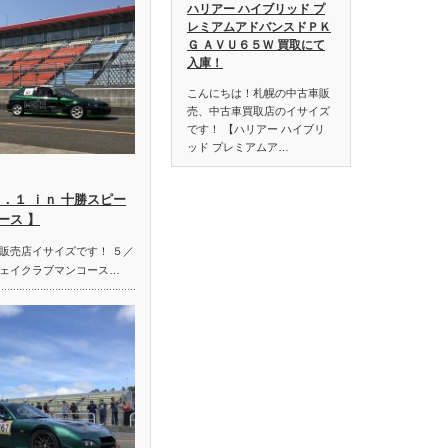
ハリアー ハイブリッド プ
レミアムアドバンスドＰＫ
Ｇ ＡＶＵ６５Ｗ 買取にて
入庫！
こんにちは！札幌の中古車販
売、中古車買取店のイサイズ
です！ 【ハリアー ハイブリ
ッド プレミアムア…
．１ ｉｎ 十勝スピー
ース 】
販売店イサイズです！ ５／
ェイクラブマンコース…