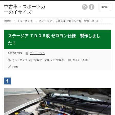
menu
Home
チューニング
ステージア ＴＤ０６改 ゼロヨン仕様 製作しました！
ステージア ＴＤ０６改 ゼロヨン仕様 製作しまし
た！
2013/12/15
チューニング
チューニング
,
パーツ取付・交換
,
パーツ販売
コメントを書く
i-size