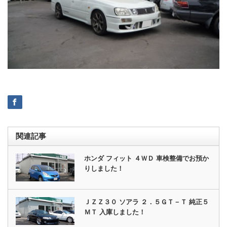
関連記事
ホンダ フィット ４ＷＤ 車検整備でお預か
りしました！
ＪＺＺ３０ ソアラ ２．５ＧＴ－Ｔ 純正５
ＭＴ 入庫しました！