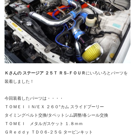
Ｋさんの
ステージア ２５Ｔ ＲＳ‐ＦＯＵＲ
にいろいろとパーツを
装着しました！
今回装着したパーツは・・・・
ＴＯＭＥＩ ＩＮ/ＥＸ ２６０°カム スライドプーリー
タイミングベルト交換/タペットシム調整/各シール交換
ＴＯＭＥＩ メタルガスケット １.８ｍｍ
ＧＲｅｄｄｙ ＴＤ０６‐２５Ｇ タービンキット