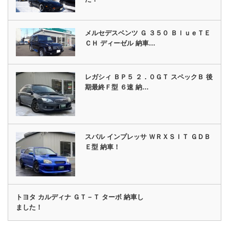
メルセデスベンツ Ｇ ３５０ ＢｌｕｅＴＥ
ＣＨ ディーゼル 納車…
レガシィ ＢＰ５ ２．０ＧＴ スペックＢ 後
期最終Ｆ型 ６速 納…
スバル インプレッサ ＷＲＸＳＩＴ ＧＤＢ
Ｅ型 納車！
トヨタ カルディナ ＧＴ－Ｔ ターボ 納車し
ました！