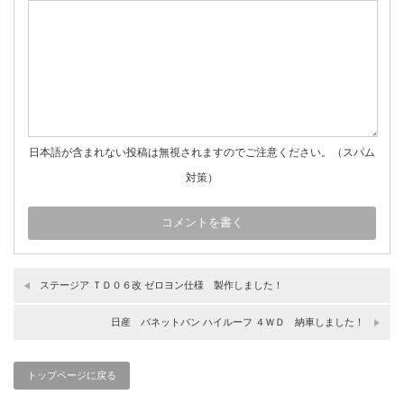
日本語が含まれない投稿は無視されますのでご注意ください。（スパム
対策）
ステージア ＴＤ０６改 ゼロヨン仕様 製作しました！
日産 バネットバン ハイルーフ ４ＷＤ 納車しました！
トップページに戻る