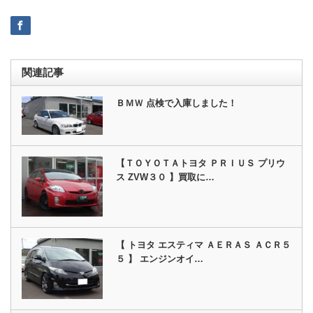
関連記事
ＢＭＷ 点検で入庫しました！
【ＴＯＹＯＴＡトヨタ ＰＲＩＵＳ プリウ
ス ZVW３０ 】買取に…
【 トヨタ エスティマ ＡＥＲＡＳ ＡＣＲ５
５ 】 エンジンオイ…