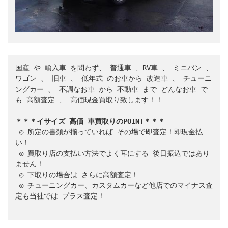
国産
 や 
輸入車
 を問わず、 
普通車
 、
RV車
 、 
ミニバン
 、 
ワゴン
 、 
旧車
 、 
低年式
 のお車から 
改造車
 、 
チューニ
ングカー
 、 
不調なお車
 から 
不動車
 まで 
どんなお車
 で
も 
高額査定
 、 
高価現金買取り致します！！
＊＊＊イサイズ 高価 車買取りのPOINT＊＊＊
 ◎ 所定の書類が揃っていれば 
その場で即査定！即現金払
い！
 ◎ 買取り店の支払い方法でよく耳にする 
後日振込ではあり
ません！
 ◎ 下取りの場合は 
さらに高額査定！
 ◎ チューニングカー、カスタムカーなど他店でのマイナス査
定も当社では 
プラス査定！