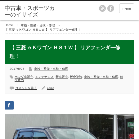
menu
Home
車検・整備・点検・修理
【 三菱 ｅＫワゴン Ｈ８１Ｗ 】 リアフェンダー修理！
【 三菱 ｅＫワゴン Ｈ８１Ｗ 】 リアフェンダー修
理！
2017/8/26
車検・整備・点検・修理
ホンダ車販売
,
メンテナンス
,
新車販売
,
板金塗装
,
車検・整備・点検・修理
,
錆
び止め
コメントを書く
i-size