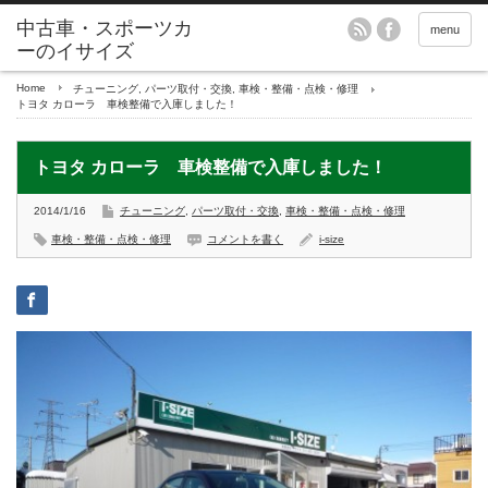
menu
Home
チューニング
,
パーツ取付・交換
,
車検・整備・点検・修理
トヨタ カローラ 車検整備で入庫しました！
トヨタ カローラ 車検整備で入庫しました！
2014/1/16
チューニング
,
パーツ取付・交換
,
車検・整備・点検・修理
車検・整備・点検・修理
コメントを書く
i-size