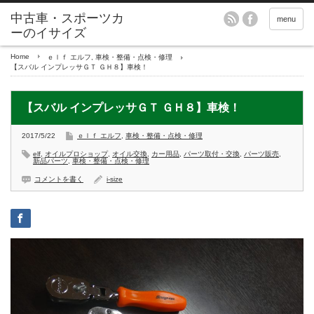
menu
Home
ｅｌｆ エルフ
,
車検・整備・点検・修理
【スバル インプレッサＧＴ ＧＨ８】車検！
【スバル インプレッサＧＴ ＧＨ８】車検！
2017/5/22
ｅｌｆ エルフ
,
車検・整備・点検・修理
elf
,
オイルプロショップ
,
オイル交換
,
カー用品
,
パーツ取付・交換
,
パーツ販売
,
新品パーツ
,
車検・整備・点検・修理
コメントを書く
i-size