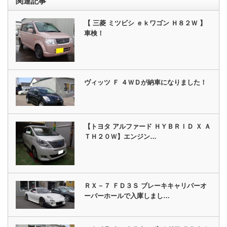
関連記事
【 三菱 ミツビシ ｅｋワゴン Ｈ８２Ｗ 】
車検！
ヴィッツ Ｆ ４ＷＤが納車になりました！
【トヨタ アルファード ＨＹＢＲＩＤ Ｘ Ａ
ＴＨ２０Ｗ】エンジン…
ＲＸ－７ ＦＤ３Ｓ ブレーキキャリパーオ
ーバーホールで入庫しまし…