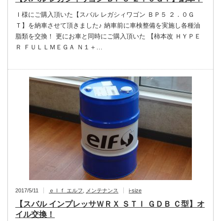
Ｉ様にご購入頂いた【スバル レガシィワゴン ＢＰ５ ２．０Ｇ
Ｔ】を納車させて頂きました♪ 納車前に車検整備を実施し各種油
脂類を交換！ 更にお車と同時にご購入頂いた 【柿本改 ＨＹＰＥ
Ｒ ＦＵＬＬＭＥＧＡ Ｎ１＋…
2017/5/11
ｅｌｆ エルフ
,
メンテナンス
i-size
【スバル インプレッサＷＲＸ ＳＴＩ ＧＤＢ Ｃ型】オ
イル交換！