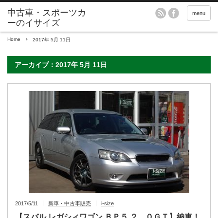
menu
Home
2017年 5月 11日
アーカイブ：2017年 5月 11日
2017/5/11
新車・中古車販売
i-size
【スバル レガシィワゴン ＢＰ５ ２．０ＧＴ】納車！