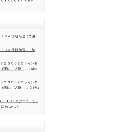
 ＣＩＲＣＵＩＴ ＲＵＮ
 Ｚ３４ 後期 陸送にて納
 Ｚ３４ 後期 陸送にて納
３２ ３００ＺＸ ツインタ
Ｔ 買取にて入庫！
に
i-size
３２ ３００ＺＸ ツインタ
Ｔ 買取にて入庫！
に
久野益
 ＲＳ １０ｔｈアニバーサリ
に
i-size
より