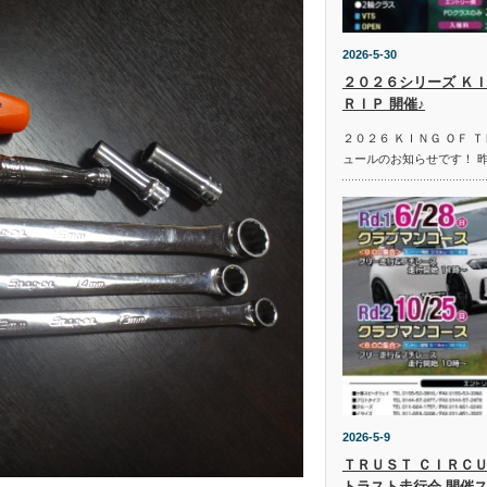
2026-5-30
２０２６シリーズ ＫＩ
ＲＩＰ 開催♪
２０２６ ＫＩＮＧ ＯＦ 
ュールのお知らせです！ 
2026-5-9
ＴＲＵＳＴ ＣＩＲＣＵ
トラスト走行会 開催