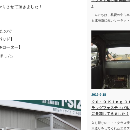
♪
かりさせて頂きました！
こんにちは、札幌の中古車
も北海道に短いサーキット
たので
パッド】
キローター】
ました。
2019-9-18
２０１９ Ｋｉｎｇ Ｏ
ラッグフェスティバル 
に参加してきました！
久し振りの・・・クラス優
車造りをしてくれたエヌズ