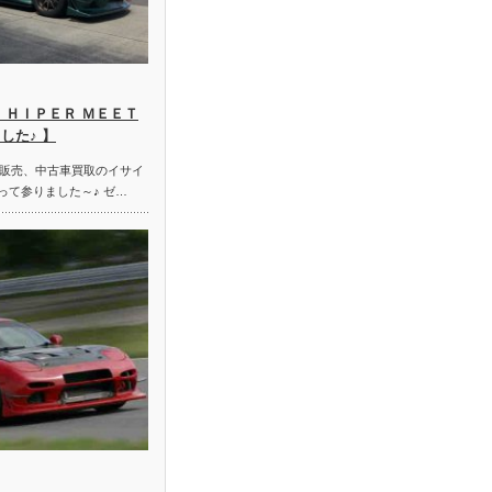
 ＨＩＰＥＲ ＭＥＥＴ
した♪ 】
販売、中古車買取のイサイ
って参りました～♪ ゼ…