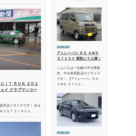
2026/3/5
アトレーバン ＲＳ ４ＷＤ
Ｓ７１０Ｖ 買取にて入庫！
こんにちは！札幌の中古車販
売、中古車買取店のイサイズ
です！ 【アトレーバン ＲＳ
ＵＩＴ ＲＵＮ ２０１
４ＷＤ Ｓ７１０…
ウェイ クラブマンコー
販売店イサイズです！ 去る
ＲＵＳＴ ＣＩＲＣＵ…
2026/2/5