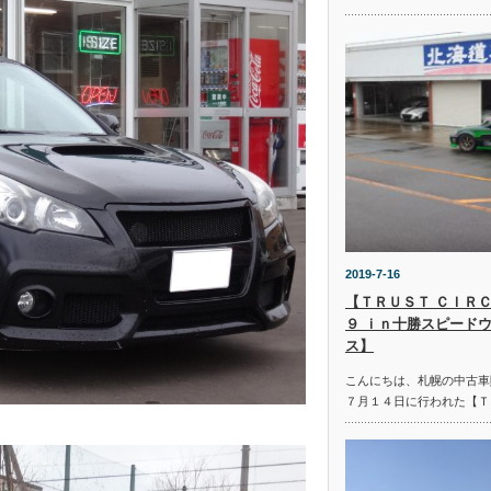
2019-7-16
【ＴＲＵＳＴ ＣＩＲＣ
９ ｉｎ十勝スピード
ス】
こんにちは、札幌の中古車
７月１４日に行われた【Ｔ