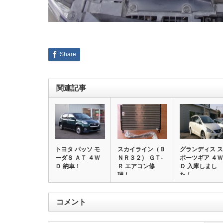
Share
関連記事
トヨタ パッソ モ
スカイライン（Ｂ
グランディス ス
ーダＳ ＡＴ ４Ｗ
ＮＲ３２） ＧＴ‐
ポーツギア ４Ｗ
Ｄ 納車！
Ｒ エアコン修
Ｄ 入庫しまし
理！
た！
コメント