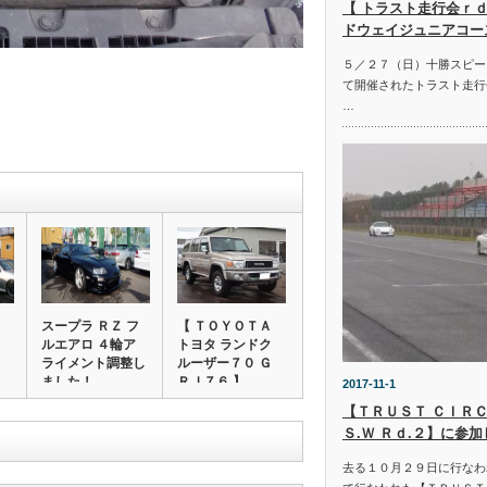
【 トラスト走行会ｒｄ
ドウェイジュニアコー
５／２７（日）十勝スピー
て開催されたトラスト走行
…
スープラ ＲＺ フ
【 ＴＯＹＯＴＡ
ルエアロ ４輪ア
トヨタ ランドク
ライメント調整し
ルーザー７０ Ｇ
ました！
ＲＪ７６ 】 …
2017-11-1
【ＴＲＵＳＴ ＣＩＲＣ
Ｓ.Ｗ Ｒｄ.２】に参
去る１０月２９日に行なわ