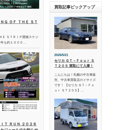
買取記事ピックアップ
ＮＧ ＯＦ ＴＨＥ ＳＴ
ＴＨＥ ＳＴＲＩＰ開催スケジ
昨年も約１０００…
2026/5/21
セリカ ＧＴ－Ｆｏｕｒ Ｓ
Ｔ２０５ 買取にて入庫！
こんにちは！札幌の中古車販
売、中古車買取店のイサイズ
です！ 【セリカ ＧＴ－Ｆｏ
ｕｒ ＳＴ２０５】…
ＩＴ ＲＵＮ ２０２６
スケジュールのお知らせ