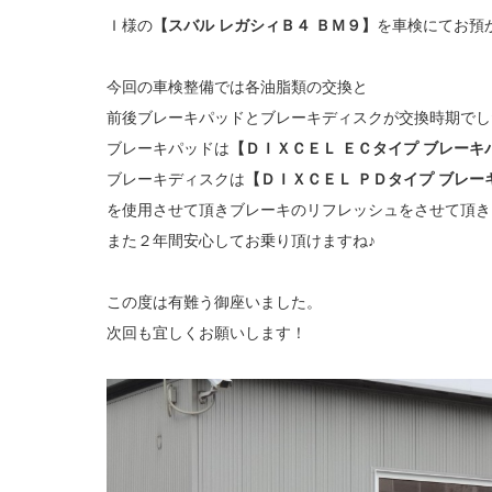
Ｉ様の
【スバル レガシィＢ４ ＢＭ９】
を車検にてお預
今回の車検整備では各油脂類の交換と
前後ブレーキパッドとブレーキディスクが交換時期でし
ブレーキパッドは
【ＤＩＸＣＥＬ ＥＣタイプ ブレーキ
ブレーキディスクは
【ＤＩＸＣＥＬ ＰＤタイプ ブレー
を使用させて頂きブレーキのリフレッシュをさせて頂き
また２年間安心してお乗り頂けますね♪
この度は有難う御座いました。
次回も宜しくお願いします！