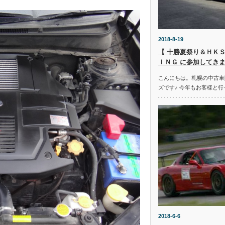
2018-8-19
【 十勝夏祭り＆ＨＫＳ
ＩＮＧ に参加してきま
こんにちは。札幌の中古車
ズです♪ 今年もお客様と行
2018-6-6