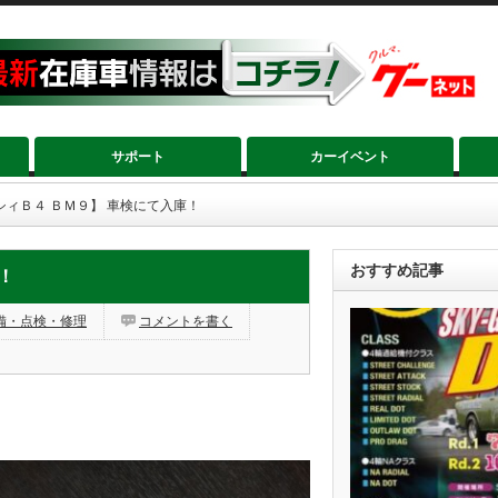
サポート
カーイベント
シィＢ４ ＢＭ９】 車検にて入庫！
おすすめ記事
！
備・点検・修理
コメントを書く