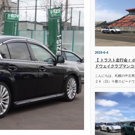
2019-6-4
【 トラスト走行会ｒｄ
ドウェイクラブマンコ
こんにちは、札幌の中古車
２６（日）十勝スピードウ