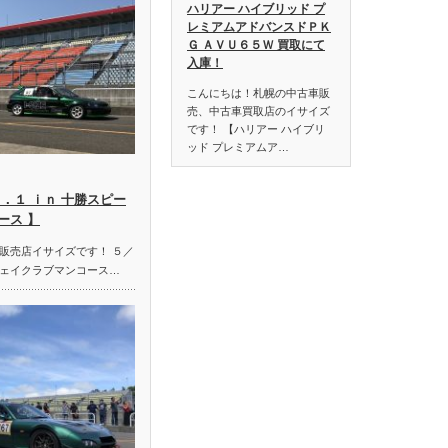
ハリアー ハイブリッド プ
レミアムアドバンスドＰＫ
Ｇ ＡＶＵ６５Ｗ 買取にて
入庫！
こんにちは！札幌の中古車販
売、中古車買取店のイサイズ
です！ 【ハリアー ハイブリ
ッド プレミアムア…
．１ ｉｎ 十勝スピー
ース 】
販売店イサイズです！ ５／
ェイクラブマンコース…