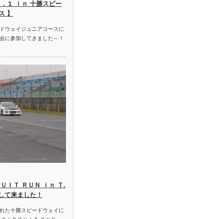
．１ ｉｎ 十勝スピー
ス 】
ドウェイジュニアコースに
会に参加してきました～！
ＵＩＴ ＲＵＮ ｉｎ Ｔ.
加して来ました！
れた十勝スピードウェイに