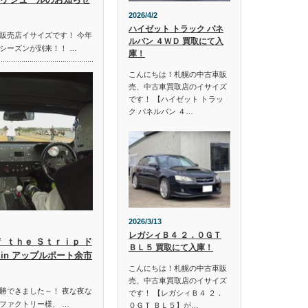
2026/4/2
ハイゼット トラック パネ
販売店イサイズです！ 今年
ルバン ４ＷＤ 買取にて入
シーズンが到来！！ …
庫！
こんにちは！札幌の中古車販
売、中古車買取店のイサイズ
です！ 【ハイゼット トラッ
ク パネルバン ４…
2026/3/13
レガシィＢ４ ２．０ＧＴ
ｆ ｔｈｅ Ｓｔｒｉｐ ド
ＢＬ５ 買取にて入庫！
in アップルポート余市
こんにちは！札幌の中古車販
売、中古車買取店のイサイズ
勝できました～！ 夜な夜な
です！ 【レガシィＢ４ ２．
ファクトリー様、 …
０ＧＴ ＢＬ５】が…