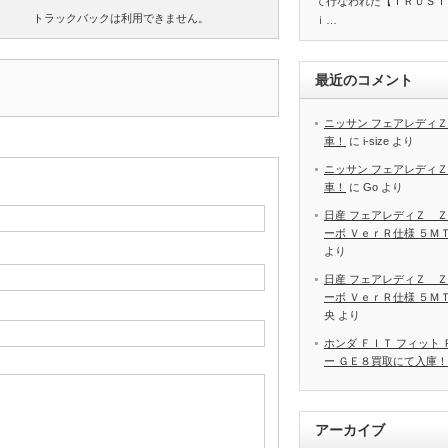
て行なわれた【ＴＲＵＳＴ
トラックバックは利用できません。
ｉ…
最近のコメント
ニッサン フェアレディＺ
車！
に
i-size
より
ニッサン フェアレディＺ
車！
に
Go
より
日産 フェアレディＺ Ｚ
ーボ ＶｅｒＲ仕様 ５Ｍ
より
日産 フェアレディＺ Ｚ
ーボ ＶｅｒＲ仕様 ５Ｍ
央
より
ホンダ ＦＩＴ フィット
ー ＧＥ８買取にて入庫！
アーカイブ