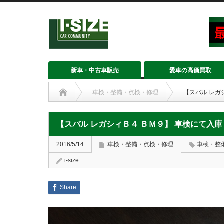
新車・中古車販売
愛車の高価買取
車検・整備・点検・修理
【スバル レガ
【スバル レガシィＢ４ ＢＭ９】 車検にて入庫
2016/5/14
車検・整備・点検・修理
車検・整
i-size
Share