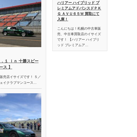
ハリアー ハイブリッド プ
レミアムアドバンスドＰＫ
Ｇ ＡＶＵ６５Ｗ 買取にて
入庫！
こんにちは！札幌の中古車販
売、中古車買取店のイサイズ
です！ 【ハリアー ハイブリ
ッド プレミアムア…
．１ ｉｎ 十勝スピー
ース 】
販売店イサイズです！ ５／
ェイクラブマンコース…