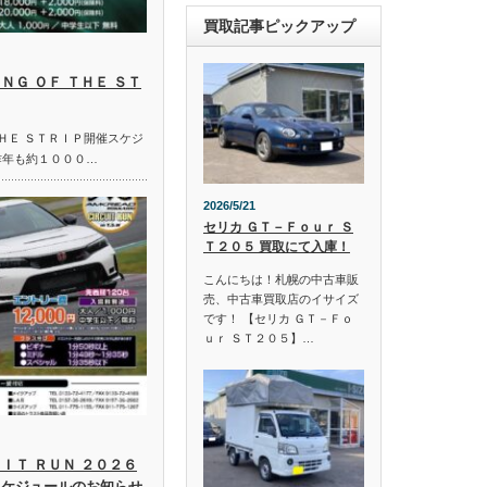
買取記事ピックアップ
ＮＧ ＯＦ ＴＨＥ ＳＴ
ＴＨＥ ＳＴＲＩＰ開催スケジ
昨年も約１０００…
2026/5/21
セリカ ＧＴ－Ｆｏｕｒ Ｓ
Ｔ２０５ 買取にて入庫！
こんにちは！札幌の中古車販
売、中古車買取店のイサイズ
です！ 【セリカ ＧＴ－Ｆｏ
ｕｒ ＳＴ２０５】…
ＩＴ ＲＵＮ ２０２６
スケジュールのお知らせ