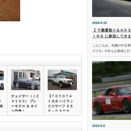
2018-8-19
【 十勝夏祭り＆ＨＫＳ
ＩＮＧ に参加してきま
こんにちは。札幌の中古車
ズです♪ 今年もお客様と行
チェイサー（ＪＺ
【ＴＯＹＯＴＡ
Ｄ
Ｘ１００） ブレ
トヨタ ハイラッ
検
ーキＯＨ ＆ オイ
クスサーフ ＳＳ
…
ル交換！
Ｒ－Ｇ ＫＤＮ
１…
2018-6-6