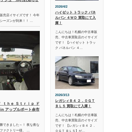
2026/4/2
ハイゼット トラック パネ
販売店イサイズです！ 今年
ルバン ４ＷＤ 買取にて入
シーズンが到来！！ …
庫！
こんにちは！札幌の中古車販
売、中古車買取店のイサイズ
です！ 【ハイゼット トラッ
ク パネルバン ４…
2026/3/13
レガシィＢ４ ２．０ＧＴ
ｆ ｔｈｅ Ｓｔｒｉｐ ド
ＢＬ５ 買取にて入庫！
in アップルポート余市
こんにちは！札幌の中古車販
売、中古車買取店のイサイズ
勝できました～！ 夜な夜な
です！ 【レガシィＢ４ ２．
ファクトリー様、 …
０ＧＴ ＢＬ５】が…