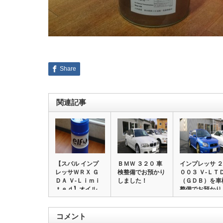
Share
関連記事
【スバル インプ
ＢＭＷ ３２０ 車
インプレッサ ２
レッサＷＲＸ Ｇ
検整備でお預かり
００３ Ｖ‐ＬＴ
ＤＡ Ｖ‐Ｌｉｍｉ
しました！
（ＧＤＢ）を車
ｔｅｄ】オイル…
整備でお預かり
コメント