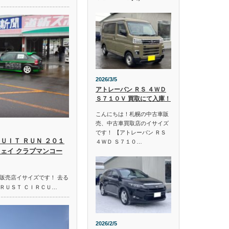
2026/3/5
アトレーバン ＲＳ ４ＷＤ
Ｓ７１０Ｖ 買取にて入庫！
こんにちは！札幌の中古車販
売、中古車買取店のイサイズ
です！ 【アトレーバン ＲＳ
ＵＩＴ ＲＵＮ ２０１
４ＷＤ Ｓ７１０…
ウェイ クラブマンコー
販売店イサイズです！ 去る
ＲＵＳＴ ＣＩＲＣＵ…
2026/2/5