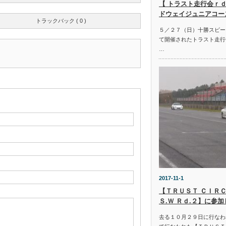
【 トラスト走行会ｒｄ
ドウェイジュニアコー
トラックバック ( 0 )
５／２７（日）十勝スピー
て開催されたトラスト走行
…
2017-11-1
【ＴＲＵＳＴ ＣＩＲＣ
Ｓ.Ｗ Ｒｄ.２】に参
去る１０月２９日に行なわ