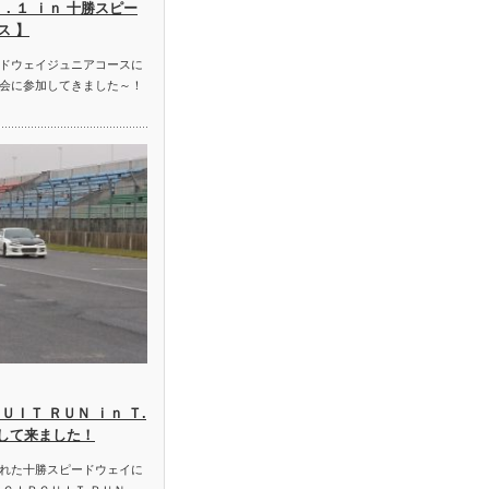
．１ ｉｎ 十勝スピー
ス 】
ドウェイジュニアコースに
会に参加してきました～！
ＵＩＴ ＲＵＮ ｉｎ Ｔ.
加して来ました！
れた十勝スピードウェイに