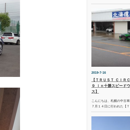
2019-7-16
【ＴＲＵＳＴ ＣＩＲＣ
９ ｉｎ十勝スピード
ス】
こんにちは、札幌の中古車
７月１４日に行われた【Ｔ