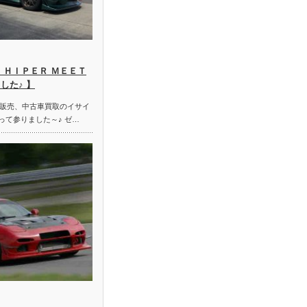
 ＨＩＰＥＲ ＭＥＥＴ
した♪ 】
販売、中古車買取のイサイ
って参りました～♪ ゼ…