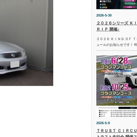
2026-5-30
２０２６シリーズ ＫＩ
ＲＩＰ 開催♪
２０２６ ＫＩＮＧ ＯＦ 
ュールのお知らせです！ 
2026-5-9
ＴＲＵＳＴ ＣＩＲＣＵ
トラスト走行会 開催