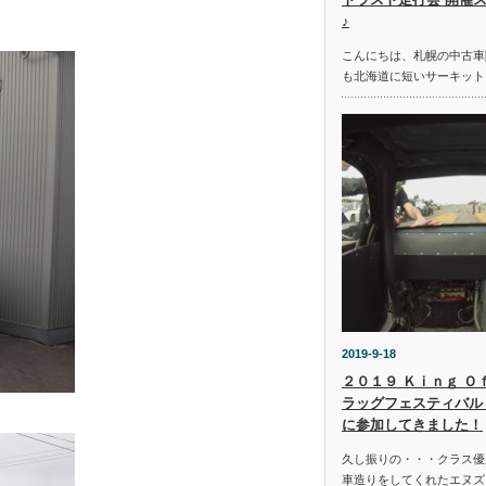
♪
こんにちは、札幌の中古車
も北海道に短いサーキット
2019-9-18
２０１９ Ｋｉｎｇ Ｏ
ラッグフェスティバル 
に参加してきました！
久し振りの・・・クラス優
車造りをしてくれたエヌズ