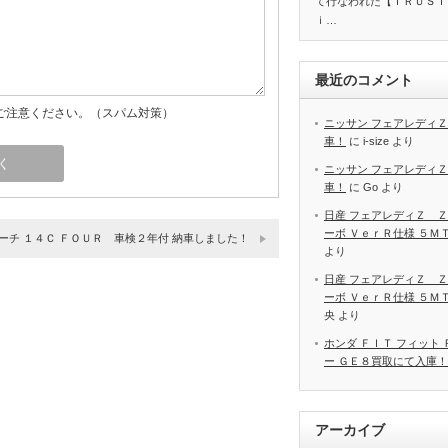
て行なわれた【ＴＲＵＳＴ
ｉ…
最近のコメント
ご注意ください。（スパム対策）
ニッサン フェアレディＺ
車！
に
i-size
より
ニッサン フェアレディＺ
車！
に
Go
より
日産 フェアレディＺ Ｚ
ーボ ＶｅｒＲ仕様 ５Ｍ
ーチ １４Ｃ ＦＯＵＲ 車検２年付 納車しました！
より
日産 フェアレディＺ Ｚ
ーボ ＶｅｒＲ仕様 ５Ｍ
央
より
ホンダ ＦＩＴ フィット
ー ＧＥ８買取にて入庫！
アーカイブ