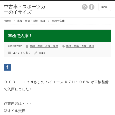
menu
Home
車検・整備・点検・修理
車検で入庫！
車検で入庫！
2013/12/12
車検・整備・点検・修理
車検・整備・点検・修理
コメントを書く
i-size
Ｏ ＣＯ．，Ｌｔｄさまの ハイエース ＫＺＨ１０６Ｗ が車検整備
で入庫しました！
作業内容は・・・
◎オイル交換