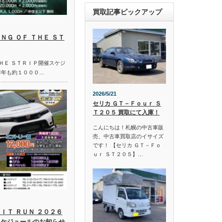
買取記事ピックアップ
ＮＧ ＯＦ ＴＨＥ ＳＴ
ＴＨＥ ＳＴＲＩＰ開催スケジ
昨年も約１０００…
2026/5/21
セリカ ＧＴ－Ｆｏｕｒ Ｓ
Ｔ２０５ 買取にて入庫！
こんにちは！札幌の中古車販
売、中古車買取店のイサイズ
です！ 【セリカ ＧＴ－Ｆｏ
ｕｒ ＳＴ２０５】…
ＩＴ ＲＵＮ ２０２６
スケジュールのお知らせ