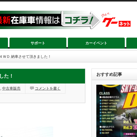
サポート
カーイベント
 ４ＷＤ 納車させて頂きました！
おすすめ記事
ました！
売
,
中古車販売
コメントを書く