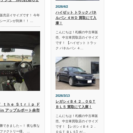
2026/4/2
ハイゼット トラック パネ
販売店イサイズです！ 今年
ルバン ４ＷＤ 買取にて入
シーズンが到来！！ …
庫！
こんにちは！札幌の中古車販
売、中古車買取店のイサイズ
です！ 【ハイゼット トラッ
ク パネルバン ４…
2026/3/13
レガシィＢ４ ２．０ＧＴ
ｆ ｔｈｅ Ｓｔｒｉｐ ド
ＢＬ５ 買取にて入庫！
in アップルポート余市
こんにちは！札幌の中古車販
売、中古車買取店のイサイズ
勝できました～！ 夜な夜な
です！ 【レガシィＢ４ ２．
ファクトリー様、 …
０ＧＴ ＢＬ５】が…