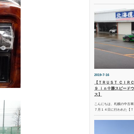
2019-7-16
【ＴＲＵＳＴ ＣＩＲＣ
９ ｉｎ十勝スピード
ス】
こんにちは、札幌の中古車
７月１４日に行われた【Ｔ