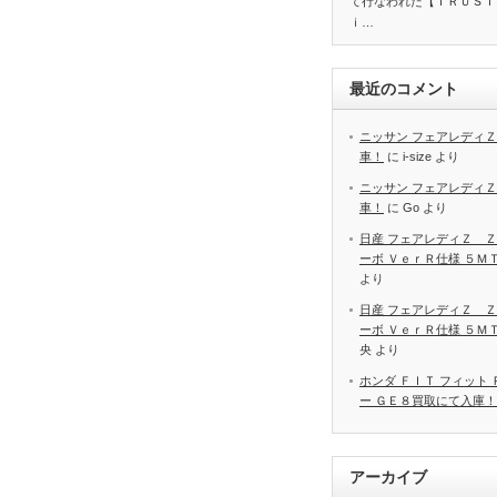
て行なわれた【ＴＲＵＳＴ
ｉ…
最近のコメント
ニッサン フェアレディＺ
車！
に
i-size
より
ニッサン フェアレディＺ
車！
に
Go
より
日産 フェアレディＺ Ｚ
ーボ ＶｅｒＲ仕様 ５Ｍ
より
日産 フェアレディＺ Ｚ
ーボ ＶｅｒＲ仕様 ５Ｍ
央
より
ホンダ ＦＩＴ フィット
ー ＧＥ８買取にて入庫！
アーカイブ