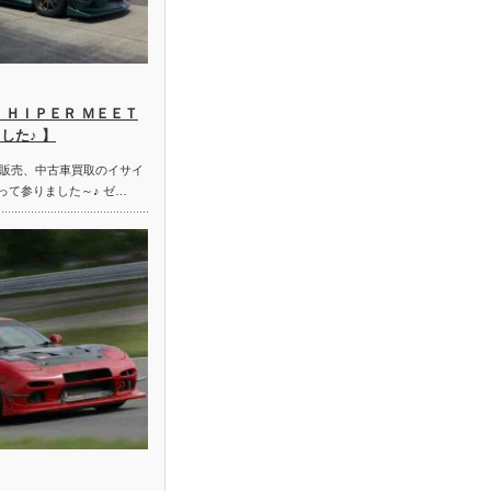
 ＨＩＰＥＲ ＭＥＥＴ
した♪ 】
販売、中古車買取のイサイ
って参りました～♪ ゼ…