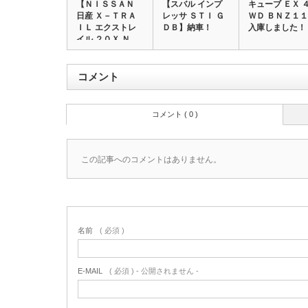
【ＮＩＳＳＡＮ
【スバル インプ
キューブ ＥＸ 
日産 Ｘ－ＴＲＡ
レッサ ＳＴＩ Ｇ
ＷＤ ＢＮＺ１１
ＩＬ エクストレ
ＤＢ】納車！
入庫しました！
イル ２０Ｘ Ｎ…
コメント
コメント ( 0 )
この記事へのコメントはありません。
名前
( 必須 )
E-MAIL
( 必須 ) - 公開されません -