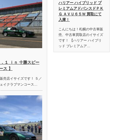
ハリアー ハイブリッド プ
レミアムアドバンスドＰＫ
Ｇ ＡＶＵ６５Ｗ 買取にて
入庫！
こんにちは！札幌の中古車販
売、中古車買取店のイサイズ
です！ 【ハリアー ハイブリ
ッド プレミアムア…
．１ ｉｎ 十勝スピー
ース 】
販売店イサイズです！ ５／
ェイクラブマンコース…