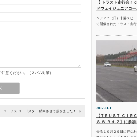
【 トラスト走行会ｒｄ
ドウェイジュニアコー
５／２７（日）十勝スピー
て開催されたトラスト走行
…
ご注意ください。（スパム対策）
2017-11-1
ユーノス ロードスター 納車させて頂きました！
【ＴＲＵＳＴ ＣＩＲＣ
Ｓ.Ｗ Ｒｄ.２】に参
去る１０月２９日に行なわ