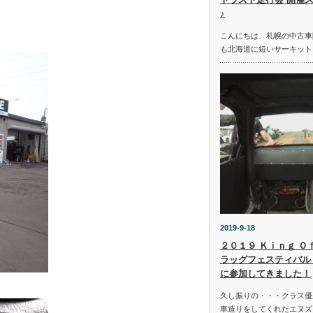
♪
こんにちは、札幌の中古車
も北海道に短いサーキット
2019-9-18
２０１９ Ｋｉｎｇ Ｏ
ラッグフェスティバル 
に参加してきました！
久し振りの・・・クラス優
車造りをしてくれたエヌズ