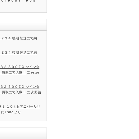
 ＣＩＲＣＵＩＴ ＲＵＮ
 Ｚ３４ 後期 陸送にて納
 Ｚ３４ 後期 陸送にて納
３２ ３００ＺＸ ツインタ
Ｔ 買取にて入庫！
に
i-size
３２ ３００ＺＸ ツインタ
Ｔ 買取にて入庫！
に
久野益
 ＲＳ １０ｔｈアニバーサリ
に
i-size
より