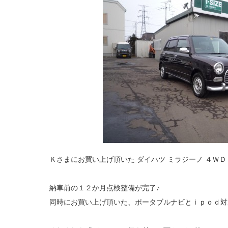
Ｋさまにお買い上げ頂いた ダイハツ ミラジーノ ４ＷＤ
納車前の１２か月点検整備が完了♪
同時にお買い上げ頂いた、ポータブルナビとｉｐｏｄ対