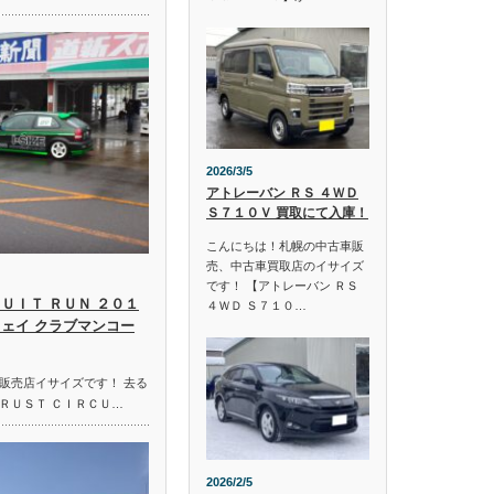
2026/3/5
アトレーバン ＲＳ ４ＷＤ
Ｓ７１０Ｖ 買取にて入庫！
こんにちは！札幌の中古車販
売、中古車買取店のイサイズ
です！ 【アトレーバン ＲＳ
ＵＩＴ ＲＵＮ ２０１
４ＷＤ Ｓ７１０…
ウェイ クラブマンコー
販売店イサイズです！ 去る
ＲＵＳＴ ＣＩＲＣＵ…
2026/2/5