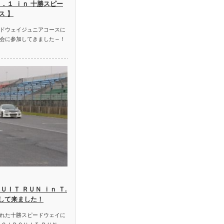
．１ ｉｎ 十勝スピー
ス 】
ドウェイジュニアコースに
会に参加してきました～！
ＵＩＴ ＲＵＮ ｉｎ Ｔ.
加して来ました！
れた十勝スピードウェイに