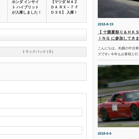
４
ホンダ インサイ
【マツダ ＭＡＺ
ト ハイブリット
ＤＡ ＲＸ－７ Ｆ
が入庫しました！
Ｄ３Ｓ】 入庫！
2018-8-19
【 十勝夏祭り＆ＨＫＳ
ＩＮＧ に参加してきま
こんにちは。札幌の中古車
トラックバック ( 0 )
ズです♪ 今年もお客様と行
2018-6-6