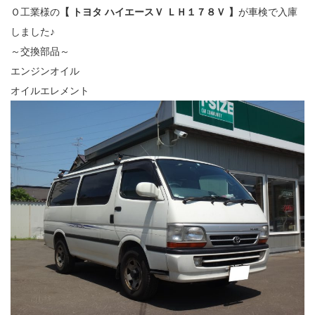
Ｏ工業様の
【 トヨタ ハイエースＶ ＬＨ１７８Ｖ 】
が車検で入庫
しました♪
～交換部品～
エンジンオイル
オイルエレメント