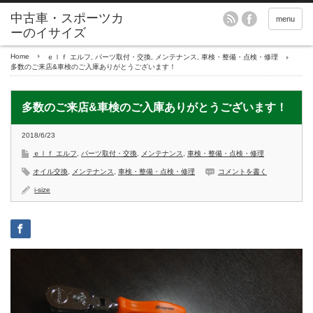
menu
Home
ｅｌｆ エルフ
,
パーツ取付・交換
,
メンテナンス
,
車検・整備・点検・修理
多数のご来店&車検のご入庫ありがとうございます！
多数のご来店&車検のご入庫ありがとうございます！
2018/6/23
ｅｌｆ エルフ
,
パーツ取付・交換
,
メンテナンス
,
車検・整備・点検・修理
オイル交換
,
メンテナンス
,
車検・整備・点検・修理
コメントを書く
i-size