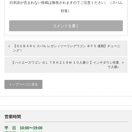
日本語が含まれない投稿は無視されますのでご注意ください。（スパム
対策）
【ＳＵＢＡＲＵ スバル レガシィツーリングワゴン ＢＰ５ 後期】チューニ
ング！
【 ハイエースワゴン ＧＬ ＴＲＨ２１９Ｗ １０人乗り 】インチダウン作業
で入庫♪
トップページに戻る
営業時間
平 日 10:00〜19:00