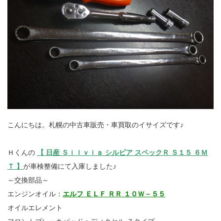
こんにちは。札幌の中古車販売・車買取のイサイズです♪
Ｈくんの
【 日産 Ｓｉｌｖｉａ シルビア スペックＲ Ｓ１５ ６Ｍ
Ｔ 】
が車検整備にて入庫しました♪
～交換部品～
エンジンオイル：
エルフ ＥＬＦ ＲＲ １０Ｗ－５５
オイルエレメント