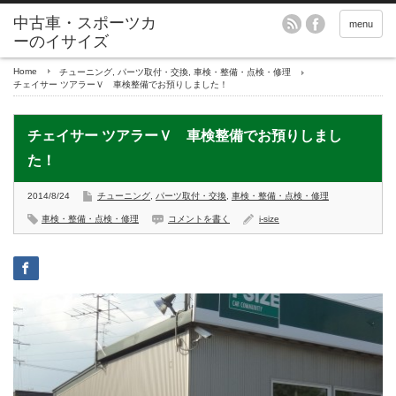
menu
Home
チューニング
,
パーツ取付・交換
,
車検・整備・点検・修理
チェイサー ツアラーＶ 車検整備でお預りしました！
チェイサー ツアラーＶ 車検整備でお預りしまし
た！
2014/8/24
チューニング
,
パーツ取付・交換
,
車検・整備・点検・修理
車検・整備・点検・修理
コメントを書く
i-size