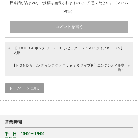
日本語が含まれない投稿は無視されますのでご注意ください。（スパム
対策）
【ＨＯＮＤＡ ホンダ ＣＩＶＩＣ シビック ＴｙｐｅＲ タイプＲ ＦＤ２】
入庫！
【ＨＯＮＤＡ ホンダ インテグラ ＴｙｐｅＲ タイプＲ】エンジンオイル交
換！
トップページに戻る
営業時間
平 日 10:00〜19:00