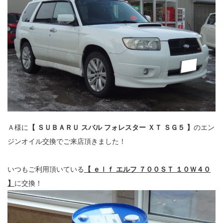
Ａ様に
【 ＳＵＢＡＲＵ スバル フォレスター ＸＴ ＳＧ５ 】
のエン
ジンオイル交換でご来店頂きました！
いつもご利用頂いている
【 ｅｌｆ エルフ ７００ＳＴ １０Ｗ４０
】
に交換！