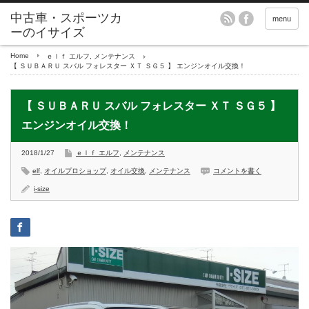
menu
Home
ｅｌｆ エルフ
,
メンテナンス
【 ＳＵＢＡＲＵ スバル フォレスター ＸＴ ＳＧ５ 】 エンジンオイル交換！
【 ＳＵＢＡＲＵ スバル フォレスター ＸＴ ＳＧ５ 】
エンジンオイル交換！
2018/1/27
ｅｌｆ エルフ
,
メンテナンス
elf
,
オイルプロショップ
,
オイル交換
,
メンテナンス
コメントを書く
i-size