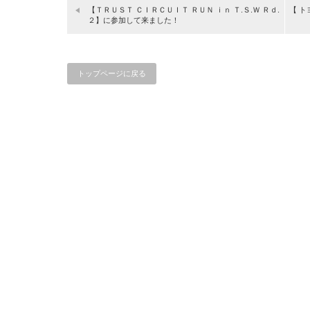
【ＴＲＵＳＴ ＣＩＲＣＵＩＴ ＲＵＮ ｉｎ Ｔ.Ｓ.Ｗ Ｒｄ.
【 ト
２】に参加して来ました！
トップページに戻る