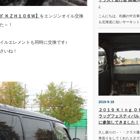
♪
ド ＫＺＨ１０６Ｗ】
をエンジンオイル交換
こんにちは、札幌の中古車
も北海道に短いサーキット
た～！
イルエレメントも同時に交換です♪
さいね！
2019-9-18
２０１９ Ｋｉｎｇ Ｏ
ラッグフェスティバル 
に参加してきました！
久し振りの・・・クラス優
車造りをしてくれたエヌズ