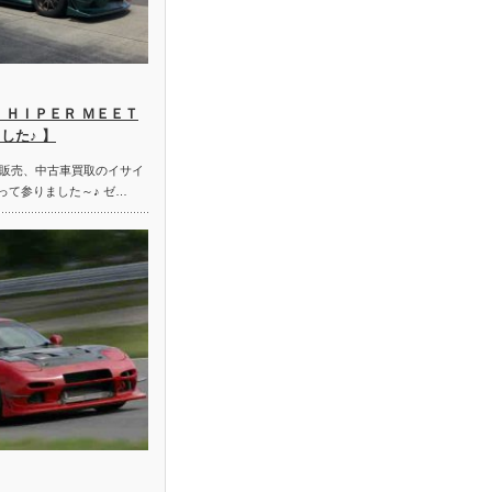
 ＨＩＰＥＲ ＭＥＥＴ
した♪ 】
販売、中古車買取のイサイ
って参りました～♪ ゼ…