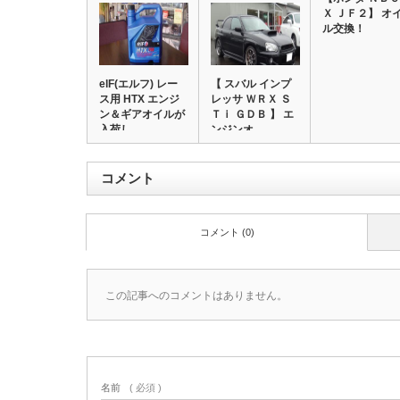
Ｘ ＪＦ２】 オ
ル交換！
elF(エルフ) レー
【 スバル インプ
ス用 HTX エンジ
レッサ ＷＲＸ Ｓ
ン＆ギアオイルが
Ｔｉ ＧＤＢ 】 エ
入荷し…
ンジンオ…
コメント
コメント (0)
この記事へのコメントはありません。
名前
( 必須 )