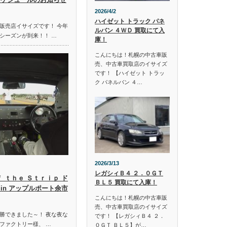
2026/4/2
ハイゼット トラック パネ
販売店イサイズです！ 今年
ルバン ４ＷＤ 買取にて入
シーズンが到来！！ …
庫！
こんにちは！札幌の中古車販
売、中古車買取店のイサイズ
です！ 【ハイゼット トラッ
ク パネルバン ４…
2026/3/13
レガシィＢ４ ２．０ＧＴ
ｆ ｔｈｅ Ｓｔｒｉｐ ド
ＢＬ５ 買取にて入庫！
in アップルポート余市
こんにちは！札幌の中古車販
売、中古車買取店のイサイズ
勝できました～！ 夜な夜な
です！ 【レガシィＢ４ ２．
ファクトリー様、 …
０ＧＴ ＢＬ５】が…