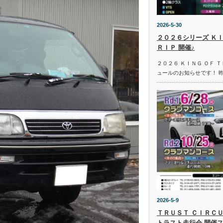
2026-5-30
２０２６シリーズ ＫＩ
ＲＩＰ 開催♪
２０２６ ＫＩＮＧ ＯＦ 
ュールのお知らせです！ 
2026-5-9
ＴＲＵＳＴ ＣＩＲＣＵ
トラスト走行会 開催