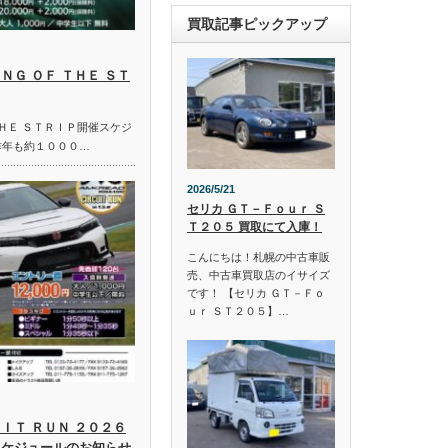
買取記事ピックアップ
ＮＧ ＯＦ ＴＨＥ ＳＴ
ＴＨＥ ＳＴＲＩＰ開催スケジ
昨年も約１０００…
2026/5/21
セリカ ＧＴ－Ｆｏｕｒ Ｓ
Ｔ２０５ 買取にて入庫！
こんにちは！札幌の中古車販
売、中古車買取店のイサイズ
です！ 【セリカ ＧＴ－Ｆｏ
ｕｒ ＳＴ２０５】…
ＩＴ ＲＵＮ ２０２６
スケジュールのお知らせ