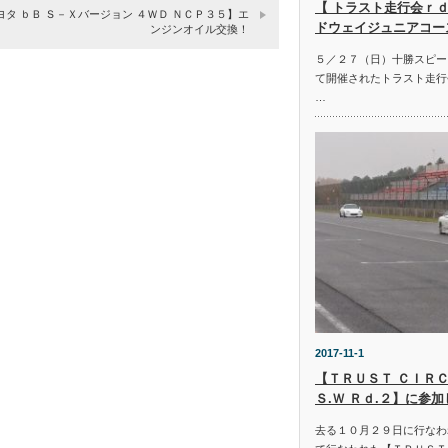
【 トラスト走行会ｒｄ
ヨタ ｂＢ Ｓ－Ｘバージョン ４ＷＤ ＮＣＰ３５】エ
ドウェイジュニアコー
ンジンオイル交換！
５／２７（日）十勝スピー
て開催されたトラスト走行
…
2017-11-1
【ＴＲＵＳＴ ＣＩＲＣ
Ｓ.Ｗ Ｒｄ.２】に参
去る１０月２９日に行なわ