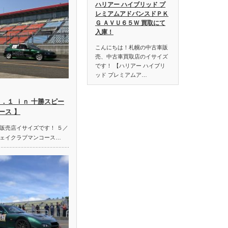
ハリアー ハイブリッド プ
レミアムアドバンスドＰＫ
Ｇ ＡＶＵ６５Ｗ 買取にて
入庫！
こんにちは！札幌の中古車販
売、中古車買取店のイサイズ
です！ 【ハリアー ハイブリ
ッド プレミアムア…
．１ ｉｎ 十勝スピー
ース 】
販売店イサイズです！ ５／
ェイクラブマンコース…