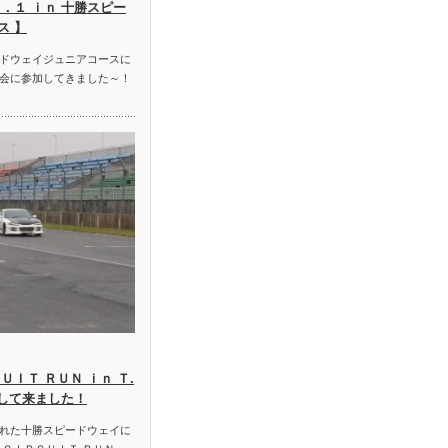
．１ ｉｎ 十勝スピー
ス 】
ドウェイジュニアコースに
会に参加してきました～！
ＵＩＴ ＲＵＮ ｉｎ Ｔ.
加して来ました！
れた十勝スピードウェイに