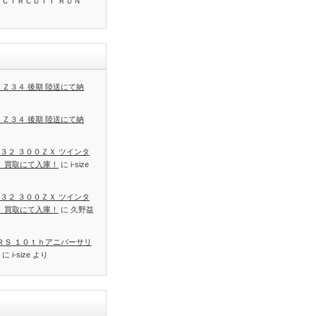
 ＣＩＲＣＵＩＴ ＲＵＮ
 Ｚ３４ 後期 陸送にて納
 Ｚ３４ 後期 陸送にて納
３２ ３００ＺＸ ツインタ
Ｔ 買取にて入庫！
に
i-size
３２ ３００ＺＸ ツインタ
Ｔ 買取にて入庫！
に
久野益
 ＲＳ １０ｔｈアニバーサリ
に
i-size
より