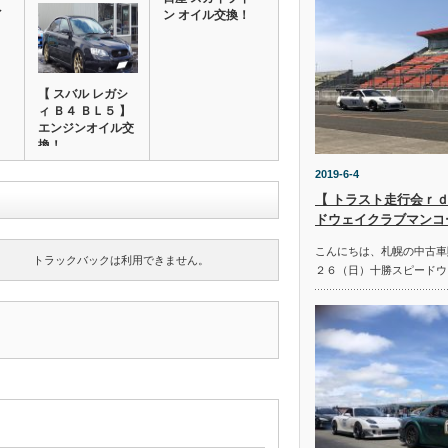
イ
ン オイル交換！
【 スバル レガシ
ィ Ｂ４ ＢＬ５ 】
エンジンオイル交
換！
2019-6-4
【 トラスト走行会ｒｄ
ドウェイクラブマンコ
こんにちは、札幌の中古車
トラックバックは利用できません。
２６（日）十勝スピードウ