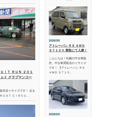
2026/3/5
アトレーバン ＲＳ ４ＷＤ
Ｓ７１０Ｖ 買取にて入庫！
こんにちは！札幌の中古車販
売、中古車買取店のイサイズ
です！ 【アトレーバン ＲＳ
ＵＩＴ ＲＵＮ ２０１
４ＷＤ Ｓ７１０…
ウェイ クラブマンコー
販売店イサイズです！ 去る
ＲＵＳＴ ＣＩＲＣＵ…
2026/2/5