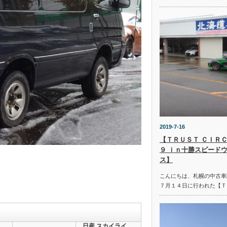
2019-7-16
【ＴＲＵＳＴ ＣＩＲＣ
９ ｉｎ十勝スピード
ス】
こんにちは、札幌の中古車
７月１４日に行われた【Ｔ
日産 スカイライ