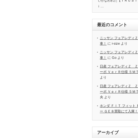
て行なわれた【ＴＲＵＳＴ
ｉ…
最近のコメント
ニッサン フェアレディＺ
車！
に
i-size
より
ニッサン フェアレディＺ
車！
に
Go
より
日産 フェアレディＺ Ｚ
ーボ ＶｅｒＲ仕様 ５Ｍ
より
日産 フェアレディＺ Ｚ
ーボ ＶｅｒＲ仕様 ５Ｍ
央
より
ホンダ ＦＩＴ フィット
ー ＧＥ８買取にて入庫！
アーカイブ