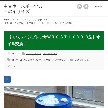
menu
Home
ｅｌｆ エルフ
,
メンテナンス
【スバル インプレッサＷＲＸ ＳＴＩ ＧＤＢ Ｃ型】オイル交換！
【スバル インプレッサＷＲＸ ＳＴＩ ＧＤＢ Ｃ型】オ
イル交換！
2017/5/11
ｅｌｆ エルフ
,
メンテナンス
elf
,
オイルプロショップ
,
オイル交換
,
メンテナンス
コメントを書く
i-size