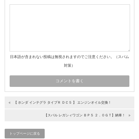
日本語が含まれない投稿は無視されますのでご注意ください。（スパム
対策）
【 ホンダ インテグラ タイプＲ ＤＣ５ 】 エンジンオイル交換！
【スバル レガシィワゴン ＢＰ５ ２．０ＧＴ】納車！
トップページに戻る