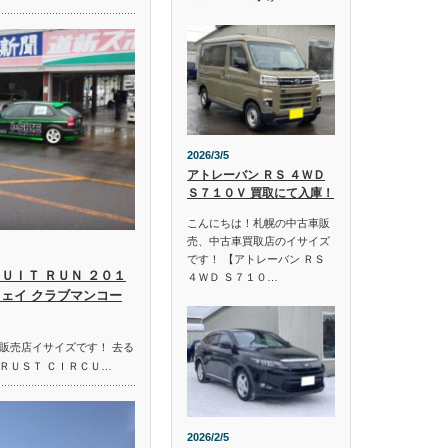
2026/3/5
アトレーバン ＲＳ ４ＷＤ
Ｓ７１０Ｖ 買取にて入庫！
こんにちは！札幌の中古車販
売、中古車買取店のイサイズ
です！ 【アトレーバン ＲＳ
ＵＩＴ ＲＵＮ ２０１
４ＷＤ Ｓ７１０…
ウェイ クラブマンコー
販売店イサイズです！ 去る
ＲＵＳＴ ＣＩＲＣＵ…
2026/2/5