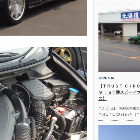
2019-7-16
【ＴＲＵＳＴ ＣＩＲＣ
９ ｉｎ十勝スピード
ス】
こんにちは、札幌の中古車
７月１４日に行われた【Ｔ