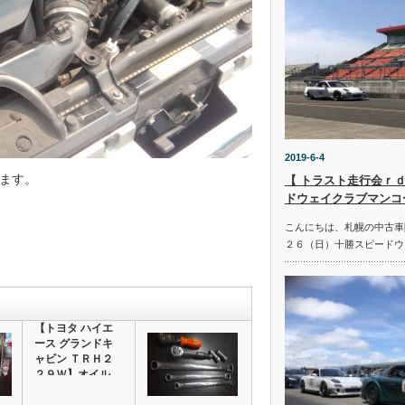
2019-6-4
ます。
【 トラスト走行会ｒｄ
ドウェイクラブマンコ
こんにちは、札幌の中古車
２６（日）十勝スピードウ
【トヨタ ハイエ
ース グランドキ
ャビン ＴＲＨ２
２９Ｗ】オイル
交…