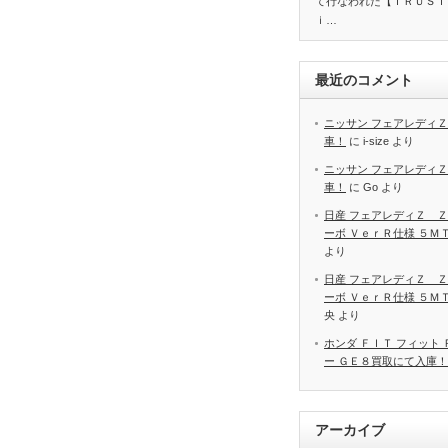
て行なわれた【ＴＲＵＳＴ
ｉ…
最近のコメント
ニッサン フェアレディＺ
車！
に
i-size
より
ニッサン フェアレディＺ
車！
に
Go
より
日産 フェアレディＺ Ｚ
ーボ ＶｅｒＲ仕様 ５Ｍ
より
日産 フェアレディＺ Ｚ
ーボ ＶｅｒＲ仕様 ５Ｍ
央
より
ホンダ ＦＩＴ フィット
ー ＧＥ８買取にて入庫！
アーカイブ