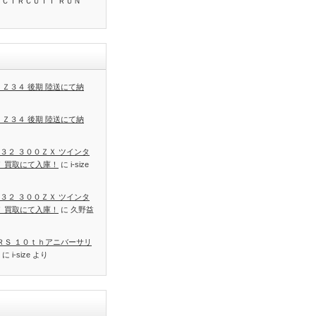
 ＣＩＲＣＵＩＴ ＲＵＮ
 Ｚ３４ 後期 陸送にて納
 Ｚ３４ 後期 陸送にて納
３２ ３００ＺＸ ツインタ
Ｔ 買取にて入庫！
に
i-size
３２ ３００ＺＸ ツインタ
Ｔ 買取にて入庫！
に
久野益
 ＲＳ １０ｔｈアニバーサリ
に
i-size
より