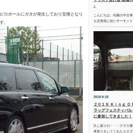
♪
ピロボールにガタが発生しており交換となり
こんにちは、札幌の中古車
も北海道に短いサーキット
す。
2019-9-18
２０１９ Ｋｉｎｇ Ｏ
ラッグフェスティバル 
に参加してきました！
久し振りの・・・クラス優
車造りをしてくれたエヌズ