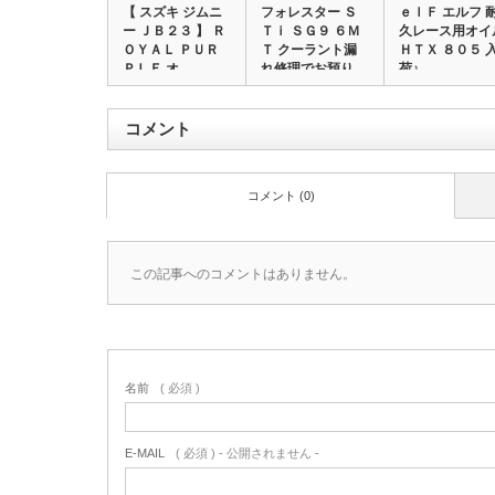
【 スズキ ジムニ
フォレスター Ｓ
ｅｌＦ エルフ 
ー ＪＢ２３ 】 Ｒ
Ｔｉ ＳＧ９ ６Ｍ
久レース用オイ
ＯＹＡＬ ＰＵＲ
Ｔ クーラント漏
ＨＴＸ ８０５ 
ＰＬＥ オ…
れ修理でお預り…
荷♪
コメント
コメント (0)
この記事へのコメントはありません。
名前
( 必須 )
E-MAIL
( 必須 ) - 公開されません -