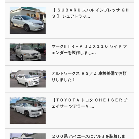
【 ＳＵＢＡＲＵ スバル インプレッサ ＧＨ
３ 】 シュアトラッ…
マークⅡ ＩＲ－Ｖ ＪＺＸ１１０ ワイド フ
ェンダーを製作しまし…
アルトワークス ＲＳ／Ｚ 車検整備でお預
りしました！
【ＴＯＹＯＴＡ トヨタ ＣＨＥＩＳＥＲ チ
ェイサー ツアラーＶ …
２００系 ハイエースにアルミを装着しま