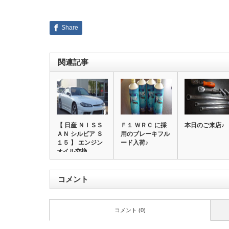
Share
関連記事
【 日産 ＮＩＳＳ
Ｆ１ ＷＲＣ に採
本日のご来店♪
ＡＮ シルビア Ｓ
用のブレーキフル
１５ 】 エンジン
ード入荷♪
オイル交換…
コメント
コメント (0)