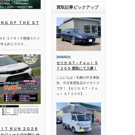
買取記事ピックアップ
ＮＧ ＯＦ ＴＨＥ ＳＴ
ＴＨＥ ＳＴＲＩＰ開催スケジ
昨年も約１０００…
2026/5/21
セリカ ＧＴ－Ｆｏｕｒ Ｓ
Ｔ２０５ 買取にて入庫！
こんにちは！札幌の中古車販
売、中古車買取店のイサイズ
です！ 【セリカ ＧＴ－Ｆｏ
ｕｒ ＳＴ２０５】…
ＩＴ ＲＵＮ ２０２６
スケジュールのお知らせ