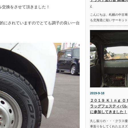
♪
ル交換をさせて頂きました！
こんにちは、札幌の中古車
も北海道に短いサーキット
的にされていますのでとても調子の良い一台
2019-9-18
２０１９ Ｋｉｎｇ Ｏ
ラッグフェスティバル 
に参加してきました！
久し振りの・・・クラス優
車造りをしてくれたエヌズ