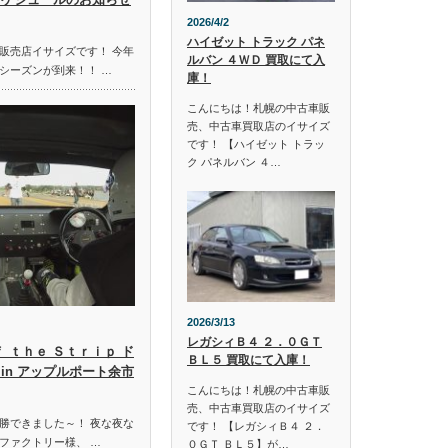
2026/4/2
ハイゼット トラック パネ
販売店イサイズです！ 今年
ルバン ４ＷＤ 買取にて入
シーズンが到来！！ …
庫！
こんにちは！札幌の中古車販
売、中古車買取店のイサイズ
です！ 【ハイゼット トラッ
ク パネルバン ４…
2026/3/13
レガシィＢ４ ２．０ＧＴ
ｆ ｔｈｅ Ｓｔｒｉｐ ド
ＢＬ５ 買取にて入庫！
in アップルポート余市
こんにちは！札幌の中古車販
売、中古車買取店のイサイズ
勝できました～！ 夜な夜な
です！ 【レガシィＢ４ ２．
ファクトリー様、 …
０ＧＴ ＢＬ５】が…