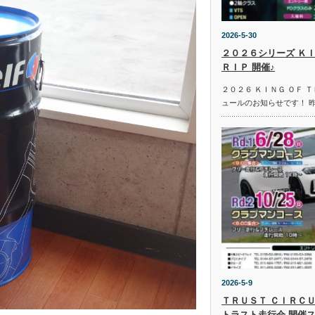
2026-5-30
２０２６シリーズ ＫＩ
ＲＩＰ 開催♪
２０２６ ＫＩＮＧ ＯＦ 
ュールのお知らせです！ 
2026-5-9
ＴＲＵＳＴ ＣＩＲＣＵ
トラスト走行会 開催