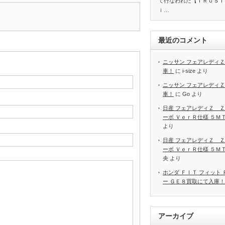
て行なわれた【ＴＲＵＳＴ
ｉ…
最近のコメント
ニッサン フェアレディＺ
車！
に
i-size
より
ニッサン フェアレディＺ
車！
に
Go
より
日産 フェアレディＺ Ｚ
ーボ ＶｅｒＲ仕様 ５Ｍ
より
日産 フェアレディＺ Ｚ
ーボ ＶｅｒＲ仕様 ５Ｍ
央
より
ホンダ ＦＩＴ フィット
ー ＧＥ８買取にて入庫！
アーカイブ