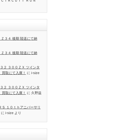
 ＣＩＲＣＵＩＴ ＲＵＮ
 Ｚ３４ 後期 陸送にて納
 Ｚ３４ 後期 陸送にて納
３２ ３００ＺＸ ツインタ
Ｔ 買取にて入庫！
に
i-size
３２ ３００ＺＸ ツインタ
Ｔ 買取にて入庫！
に
久野益
 ＲＳ １０ｔｈアニバーサリ
に
i-size
より