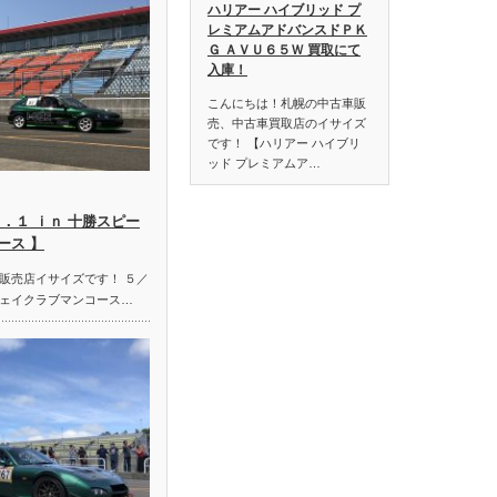
ハリアー ハイブリッド プ
レミアムアドバンスドＰＫ
Ｇ ＡＶＵ６５Ｗ 買取にて
入庫！
こんにちは！札幌の中古車販
売、中古車買取店のイサイズ
です！ 【ハリアー ハイブリ
ッド プレミアムア…
．１ ｉｎ 十勝スピー
ース 】
販売店イサイズです！ ５／
ェイクラブマンコース…