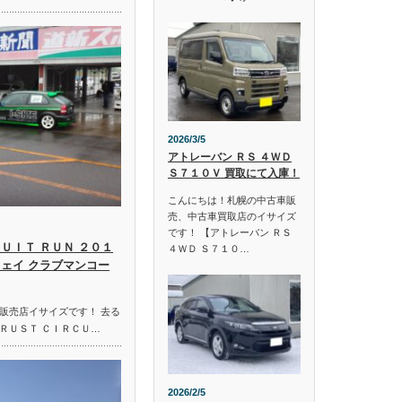
2026/3/5
アトレーバン ＲＳ ４ＷＤ
Ｓ７１０Ｖ 買取にて入庫！
こんにちは！札幌の中古車販
売、中古車買取店のイサイズ
です！ 【アトレーバン ＲＳ
ＵＩＴ ＲＵＮ ２０１
４ＷＤ Ｓ７１０…
ウェイ クラブマンコー
販売店イサイズです！ 去る
ＲＵＳＴ ＣＩＲＣＵ…
2026/2/5