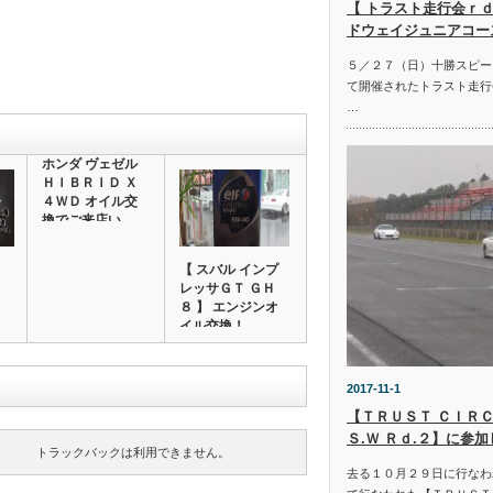
【 トラスト走行会ｒｄ
ドウェイジュニアコー
５／２７（日）十勝スピー
て開催されたトラスト走行
…
ホンダ ヴェゼル
ＨＩＢＲＩＤ Ｘ
４ＷＤ オイル交
換でご来店い…
【 スバル インプ
レッサＧＴ ＧＨ
８ 】 エンジンオ
イル交換！
2017-11-1
【ＴＲＵＳＴ ＣＩＲＣ
Ｓ.Ｗ Ｒｄ.２】に参
トラックバックは利用できません。
去る１０月２９日に行なわ