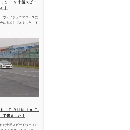
．１ ｉｎ 十勝スピー
ス 】
ドウェイジュニアコースに
会に参加してきました～！
ＵＩＴ ＲＵＮ ｉｎ Ｔ.
加して来ました！
れた十勝スピードウェイに