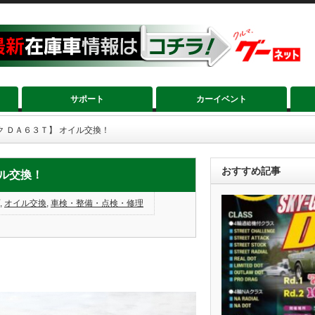
サポート
カーイベント
ク ＤＡ６３Ｔ】 オイル交換！
おすすめ記事
イル交換！
,
オイル交換
,
車検・整備・点検・修理