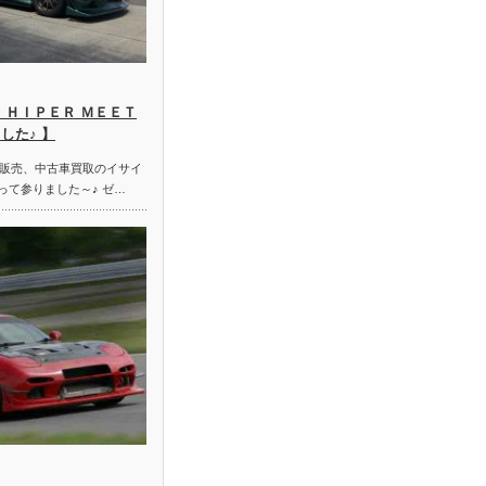
 ＨＩＰＥＲ ＭＥＥＴ
した♪ 】
販売、中古車買取のイサイ
って参りました～♪ ゼ…