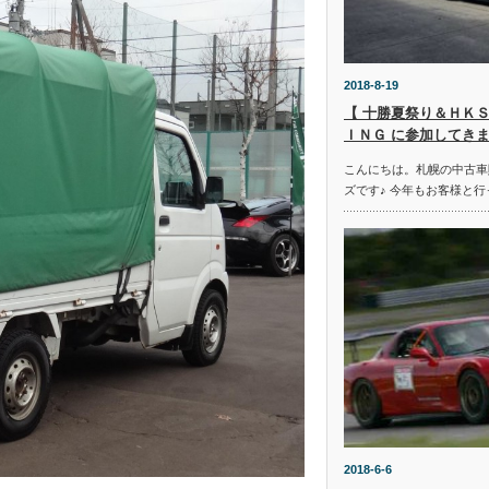
2018-8-19
【 十勝夏祭り＆ＨＫＳ
ＩＮＧ に参加してきま
こんにちは。札幌の中古車
ズです♪ 今年もお客様と行
2018-6-6