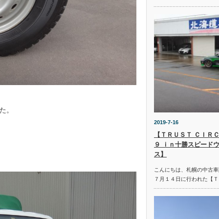
た。
2019-7-16
【ＴＲＵＳＴ ＣＩＲＣ
９ ｉｎ十勝スピード
ス】
こんにちは、札幌の中古車
７月１４日に行われた【Ｔ