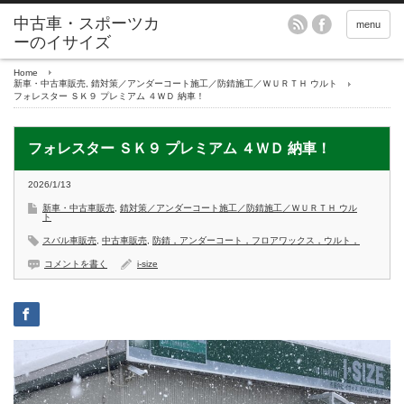
menu
Home
新車・中古車販売
,
錆対策／アンダーコート施工／防錆施工／ＷＵＲＴＨ ウルト
フォレスター ＳＫ９ プレミアム ４ＷＤ 納車！
フォレスター ＳＫ９ プレミアム ４ＷＤ 納車！
2026/1/13
新車・中古車販売
,
錆対策／アンダーコート施工／防錆施工／ＷＵＲＴＨ ウル
ト
スバル車販売
,
中古車販売
,
防錆，アンダーコート，フロアワックス，ウルト，
コメントを書く
i-size