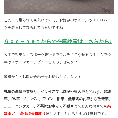
このまま乗られても良いですし、お好みのホイールやエアロパー
ツを装着して乗られても良いですね！
Ｇｏｏ－ｎｅｔからの在庫検索はこちらから♪
ＡＴで街乗り～スポーツ走行までマルチにこなせるＧＴ－Ａで今
年はスポーツカーデビューしてみませんか？
皆様からのお問い合わせをお待ちしております。
札幌の高価車買取り、イサイズでは国産
や
輸入車
を問わず、
普通
車
、
RV車
、
ミニバン
、
ワゴン
、
旧車
、
低年式のお車
から
改造車
、
チューニングカー
、
不調なお車
から
不動車
までどんなお車でも
高
額査定
、
高価現金買取り
致します！もちろん査定は無料です。