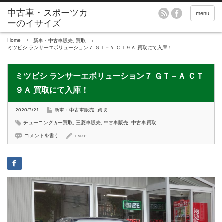
menu
Home
新車・中古車販売
,
買取
ミツビシ ランサーエボリューション７ ＧＴ－Ａ ＣＴ９Ａ 買取にて入庫！
ミツビシ ランサーエボリューション７ ＧＴ－Ａ ＣＴ
９Ａ 買取にて入庫！
2020/3/21
新車・中古車販売
,
買取
チューニングカー買取
,
三菱車販売
,
中古車販売
,
中古車買取
コメントを書く
i-size