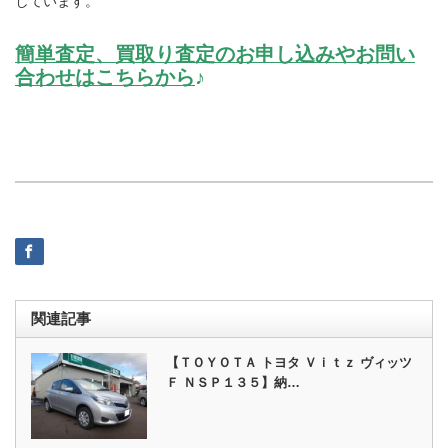
しています。
簡単査定、買取り査定のお申し込みやお問い
合わせはこちらから
♪
関連記事
【ＴＯＹＯＴＡ トヨタ Ｖｉｔｚ ヴィッツ
Ｆ ＮＳＰ１３５】納…