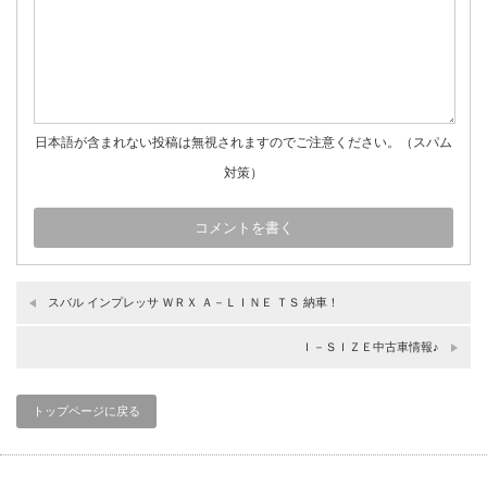
日本語が含まれない投稿は無視されますのでご注意ください。（スパム
対策）
スバル インプレッサ ＷＲＸ Ａ－ＬＩＮＥ ＴＳ 納車！
Ｉ－ＳＩＺＥ中古車情報♪
トップページに戻る