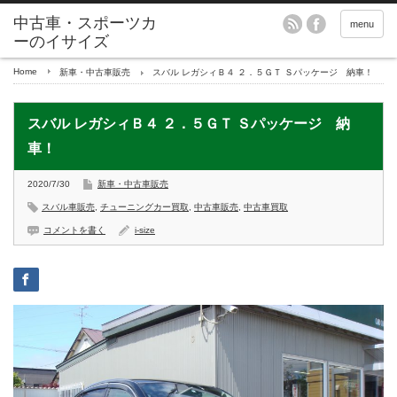
menu
Home
新車・中古車販売
スバル レガシィＢ４ ２．５ＧＴ Ｓパッケージ 納車！
スバル レガシィＢ４ ２．５ＧＴ Ｓパッケージ 納
車！
2020/7/30
新車・中古車販売
スバル車販売
,
チューニングカー買取
,
中古車販売
,
中古車買取
コメントを書く
i-size