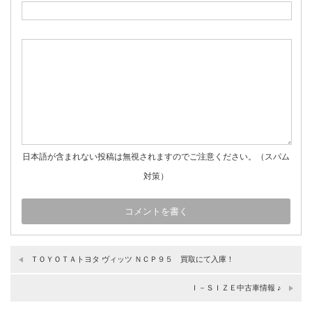
日本語が含まれない投稿は無視されますのでご注意ください。（スパム
対策）
ＴＯＹＯＴＡトヨタ ヴィッツ ＮＣＰ９５ 買取にて入庫！
Ｉ－ＳＩＺＥ中古車情報 ♪