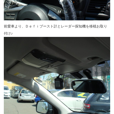
前愛車より、Ｄｅｆｉブースト計とレーダー探知機を移植お取り
付け♪