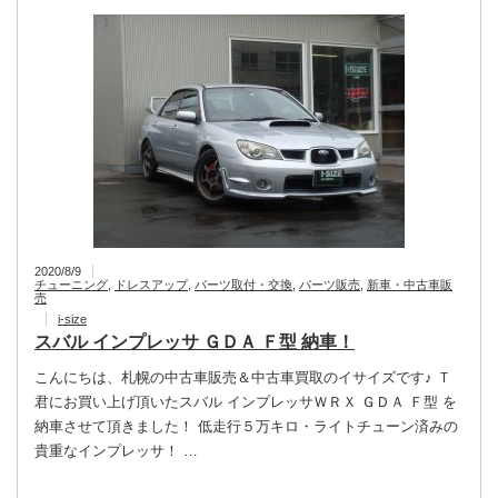
2020/8/9
チューニング
,
ドレスアップ
,
パーツ取付・交換
,
パーツ販売
,
新車・中古車販
売
i-size
スバル インプレッサ ＧＤＡ Ｆ型 納車！
こんにちは、札幌の中古車販売＆中古車買取のイサイズです♪ Ｔ
君にお買い上げ頂いたスバル インプレッサＷＲＸ ＧＤＡ Ｆ型 を
納車させて頂きました！ 低走行５万キロ・ライトチューン済みの
貴重なインプレッサ！ …