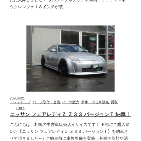
ツクレンツェ１８インチが装…
2020/8/21
ドレスアップ
,
パーツ取付・交換
,
パーツ販売
,
新車・中古車販売
,
買取
i-size
ニッサン フェアレディＺ Ｚ３３ バージョンＴ 納車！
こんにちは、札幌の中古車販売店イサイズです！ Ｆ様にご購入頂
いた【ニッサン フェアレディＺ Ｚ３３ バージョンＴ】を納車さ
せて頂きました～♪ ご納車前に車検整備を実施し各種油脂類や消