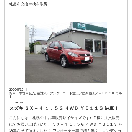
耗品を交換車検を取得！ …
2020/8/19
新車・中古車販売
,
錆対策／アンダーコート施工／防錆施工／ＷＵＲＴＨ ウル
ト
i-size
スズキ ＳＸ－４ １．５Ｇ ４ＷＤ ＹＢ１１Ｓ 納車！
こんにちは、札幌の中古車販売店イサイズです♪ Ｔ様に注文販売
にてお買い上げ頂いた、 ＳＸ－４ １．５Ｇ ４ＷＤ ＹＢ１１Ｓ を
納車させて頂きました！ ワンオーナー車で錆も無く、コンデショ