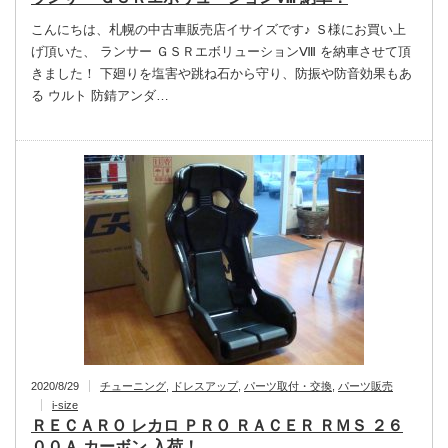
こんにちは、札幌の中古車販売店イサイズです♪ Ｓ様にお買い上
げ頂いた、 ランサー ＧＳＲエボリューションⅧ を納車させて頂
きました！ 下廻りを塩害や跳ね石から守り、防振や防音効果もあ
る ウルト 防錆アンダ…
2020/8/29
チューニング
,
ドレスアップ
,
パーツ取付・交換
,
パーツ販売
i-size
ＲＥＣＡＲＯ レカロ ＰＲＯ ＲＡＣＥＲ ＲＭＳ ２６
００Ａ カーボン 入荷！