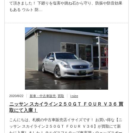
て頂きました！ 下廻りを塩害や跳ね石から守り、防振や防音効果
もある ウルト 防…
2020/8/22
新車・中古車販売
,
買取
i-size
ニッサン スカイライン２５０ＧＴ ＦＯＵＲ Ｖ３６ 買
取にて入庫！
こんにちは、札幌の中古車販売店イサイズです！ お買い得な【ニ
ッサン スカイライン２５０ＧＴ ＦＯＵＲ Ｖ３６】が買取にて新
たに入庫しました！ ラルグスフルタップ車高調・ウェッズスポー