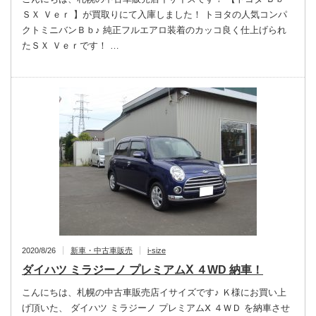
ＳＸ Ｖｅｒ 】が買取りにて入庫しました！ トヨタの人気コンパ
クトミニバンＢｂ♪ 純正フルエアロ装着のカッコ良く仕上げられ
たＳＸ Ｖｅｒです！ …
2020/8/26
新車・中古車販売
i-size
ダイハツ ミラジーノ プレミアムⅩ ４WD 納車！
こんにちは、札幌の中古車販売店イサイズです♪ Ｋ様にお買い上
げ頂いた、 ダイハツ ミラジーノ プレミアムⅩ ４ＷＤ を納車させ