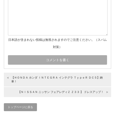
日本語が含まれない投稿は無視されますのでご注意ください。（スパム
対策）
【ＨＯＮＤＡ ホンダ ＩＮＴＥＧＲＡ インテグラ ＴｙｐｅＲ ＤＣ５】納
車！
【ＮＩＳＳＡＮ ニッサン フェアレディＺ Ｚ３３ 】 ドレスアップ！
トップページに戻る