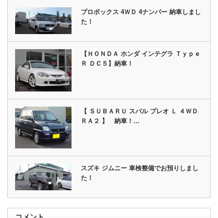
プロボックス 4ＷＤ 4ナンバー 納車しまし
た！
【ＨＯＮＤＡ ホンダ インテグラ Ｔｙｐｅ
Ｒ ＤＣ５】納車！
【 ＳＵＢＡＲＵ スバル プレオ Ｌ ４ＷＤ
ＲＡ２ 】 納車！…
スズキ ジムニー 車検整備でお預りしまし
た！
コメント