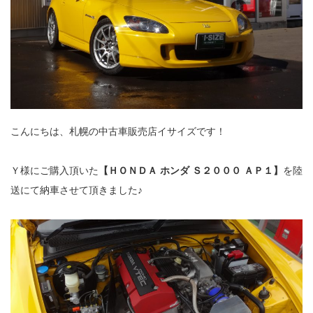
こんにちは、札幌の中古車販売店イサイズです！
Ｙ様にご購入頂いた
【ＨＯＮＤＡ ホンダ Ｓ２０００ ＡＰ１】
を陸
送にて納車させて頂きました♪