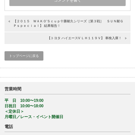
【２０１５ ＷＡＫＯ’Ｓｃｕｐ十勝耐久シリーズ［第３戦］ ＳＵＮ耐Ｇ
Ｐｓｐｅｃｉａｌ】 結果報告！
【トヨタ ハイエースV ＬＨ１１９Ｖ】 車検入庫！
トップページに戻る
営業時間
平 日 10:00〜19:00
日祝日 10:00〜18:00
＜定休日＞
月曜日／レース・イベント開催日
電話