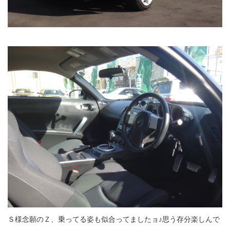
Ｓ様念願のＺ、乗ってる姿も似合ってましたョ♪思う存分楽しんで