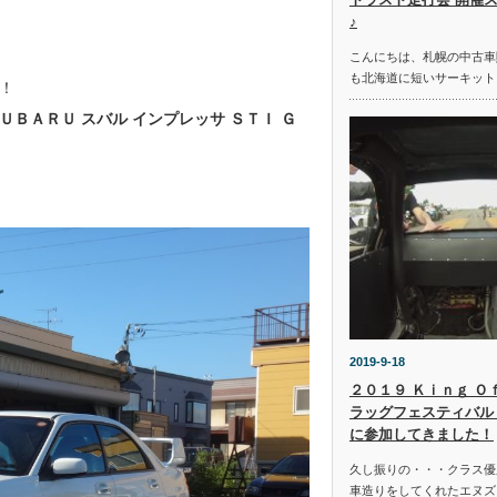
♪
こんにちは、札幌の中古車
も北海道に短いサーキット
！
ＵＢＡＲＵ スバル インプレッサ ＳＴＩ Ｇ
2019-9-18
２０１９ Ｋｉｎｇ Ｏ
ラッグフェスティバル 
に参加してきました！
久し振りの・・・クラス優
車造りをしてくれたエヌズ