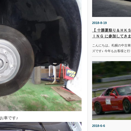
2018-8-19
【 十勝夏祭り＆ＨＫＳ
ＩＮＧ に参加してきま
こんにちは。札幌の中古車
ズです♪ 今年もお客様と行
お車です♪
2018-6-6