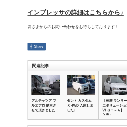
インプレッサの詳細はこちらから♪
皆さまからのお問い合わせをお待ちしております！
Share
関連記事
アルテッツア フ
タント カスタム
【三菱 ランサー
ルエアロ 納車さ
Ｘ 4WD 入庫しま
エボリューショ
せて頂きました！
した♪
Ⅶ ＧＴ－Ａ
入庫！