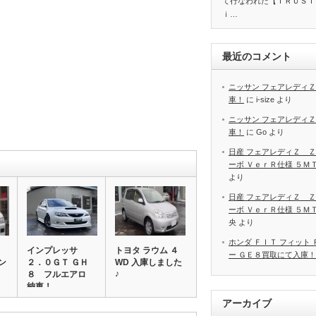
て行なわれた【ＴＲＵＳＴ
ｉ…
最近のコメント
ニッサン フェアレディＺ
車！
に
i-size
より
ニッサン フェアレディＺ
車！
に
Go
より
日産 フェアレディＺ Ｚ
ーボ ＶｅｒＲ仕様 ５Ｍ
より
日産 フェアレディＺ Ｚ
ーボ ＶｅｒＲ仕様 ５Ｍ
央
より
ホンダ ＦＩＴ フィット
インプレッサ
トヨタ ラウム ４
ー ＧＥ８買取にて入庫！
ン
２．０ＧＴ ＧＨ
WD 入庫しました
♪
】
８ フルエアロ
納車！
アーカイブ