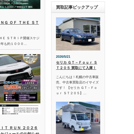
買取記事ピックアップ
ＮＧ ＯＦ ＴＨＥ ＳＴ
ＴＨＥ ＳＴＲＩＰ開催スケジ
昨年も約１０００…
2026/5/21
セリカ ＧＴ－Ｆｏｕｒ Ｓ
Ｔ２０５ 買取にて入庫！
こんにちは！札幌の中古車販
売、中古車買取店のイサイズ
です！ 【セリカ ＧＴ－Ｆｏ
ｕｒ ＳＴ２０５】…
ＩＴ ＲＵＮ ２０２６
スケジュールのお知らせ