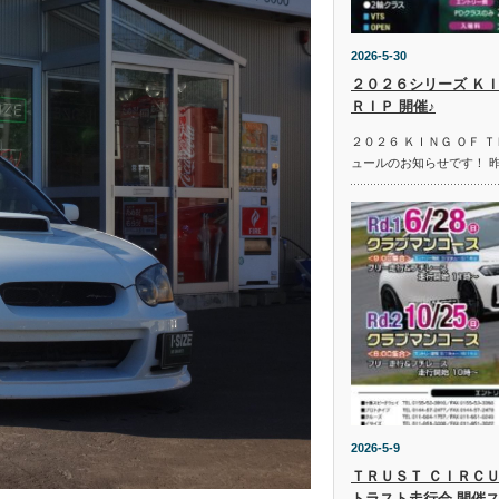
2026-5-30
２０２６シリーズ ＫＩ
ＲＩＰ 開催♪
２０２６ ＫＩＮＧ ＯＦ 
ュールのお知らせです！ 
2026-5-9
ＴＲＵＳＴ ＣＩＲＣＵ
トラスト走行会 開催