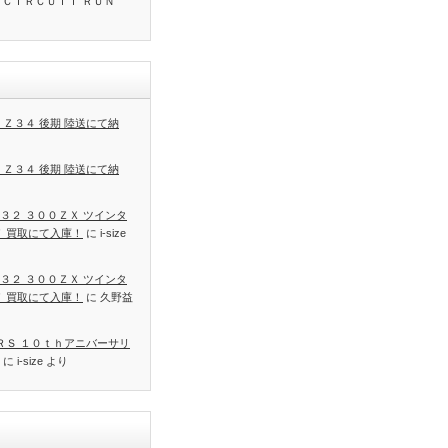
 ＣＩＲＣＵＩＴ ＲＵＮ
 Ｚ３４ 後期 陸送にて納
 Ｚ３４ 後期 陸送にて納
３２ ３００ＺＸ ツインタ
Ｔ 買取にて入庫！
に
i-size
３２ ３００ＺＸ ツインタ
Ｔ 買取にて入庫！
に
久野益
 ＲＳ １０ｔｈアニバーサリ
に
i-size
より