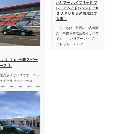
ハリアー ハイブリッド プ
レミアムアドバンスドＰＫ
Ｇ ＡＶＵ６５Ｗ 買取にて
入庫！
こんにちは！札幌の中古車販
売、中古車買取店のイサイズ
です！ 【ハリアー ハイブリ
ッド プレミアムア…
．１ ｉｎ 十勝スピー
ース 】
販売店イサイズです！ ５／
ェイクラブマンコース…