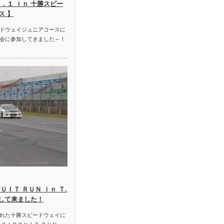
．１ ｉｎ 十勝スピー
ス 】
ドウェイジュニアコースに
会に参加してきました～！
ＵＩＴ ＲＵＮ ｉｎ Ｔ.
加して来ました！
れた十勝スピードウェイに