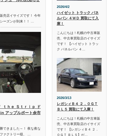
2026/4/2
ハイゼット トラック パネ
販売店イサイズです！ 今年
ルバン ４ＷＤ 買取にて入
シーズンが到来！！ …
庫！
こんにちは！札幌の中古車販
売、中古車買取店のイサイズ
です！ 【ハイゼット トラッ
ク パネルバン ４…
2026/3/13
レガシィＢ４ ２．０ＧＴ
ｆ ｔｈｅ Ｓｔｒｉｐ ド
ＢＬ５ 買取にて入庫！
in アップルポート余市
こんにちは！札幌の中古車販
売、中古車買取店のイサイズ
勝できました～！ 夜な夜な
です！ 【レガシィＢ４ ２．
ファクトリー様、 …
０ＧＴ ＢＬ５】が…