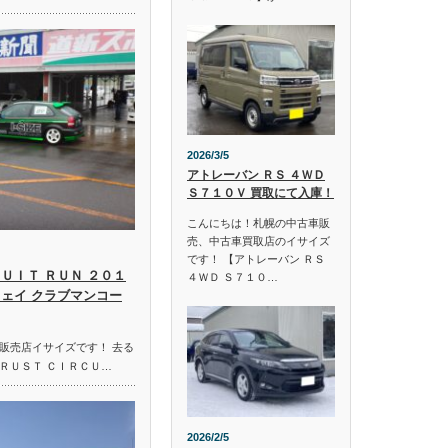
2026/3/5
アトレーバン ＲＳ ４ＷＤ
Ｓ７１０Ｖ 買取にて入庫！
こんにちは！札幌の中古車販
売、中古車買取店のイサイズ
です！ 【アトレーバン ＲＳ
ＵＩＴ ＲＵＮ ２０１
４ＷＤ Ｓ７１０…
ウェイ クラブマンコー
販売店イサイズです！ 去る
ＲＵＳＴ ＣＩＲＣＵ…
2026/2/5