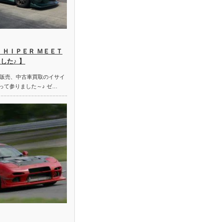
 ＨＩＰＥＲ ＭＥＥＴ
した♪ 】
販売、中古車買取のイサイ
って参りました～♪ ゼ…