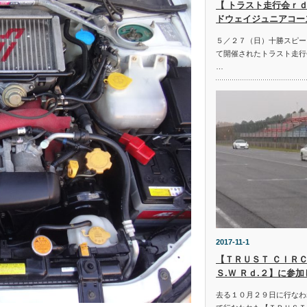
【 トラスト走行会ｒｄ
ドウェイジュニアコー
５／２７（日）十勝スピー
て開催されたトラスト走行
…
2017-11-1
【ＴＲＵＳＴ ＣＩＲＣ
Ｓ.Ｗ Ｒｄ.２】に参
去る１０月２９日に行なわ