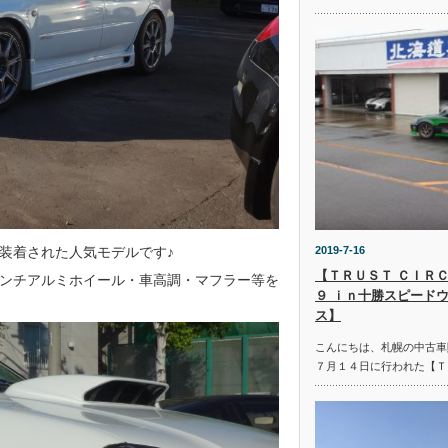
装着された人気モデルです♪
2019-7-16
【ＴＲＵＳＴ ＣＩＲＣ
ンチアルミホイール・車高調・マフラー等を
９ ｉｎ十勝スピード
ス】
こんにちは、札幌の中古車
７月１４日に行われた【Ｔ